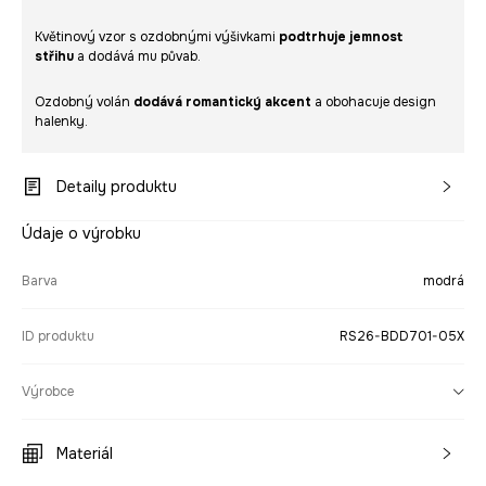
Květinový vzor s ozdobnými výšivkami
podtrhuje jemnost
střihu
a dodává mu půvab.
Ozdobný volán
dodává romantický akcent
a obohacuje design
halenky.
Detaily produktu
Údaje o výrobku
Barva
modrá
ID produktu
RS26-BDD701-05X
Výrobce
Materiál