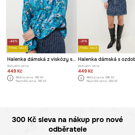
-40%
-21%
FINAL SALE
FINAL SALE
Halenka dámská z viskózy se vzorem
Aktuální cena:
Aktuální cena:
449 Kč
449 Kč
Běžná cena:
749 Kč
Běžná cena:
989 Kč
Nejnižší cena:
749 Kč
Nejnižší cena:
569 Kč
300 Kč
sleva na nákup pro nové
odběratele