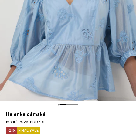
Halenka dámská
modrá RS26-BDD701
-21%
FINAL SALE