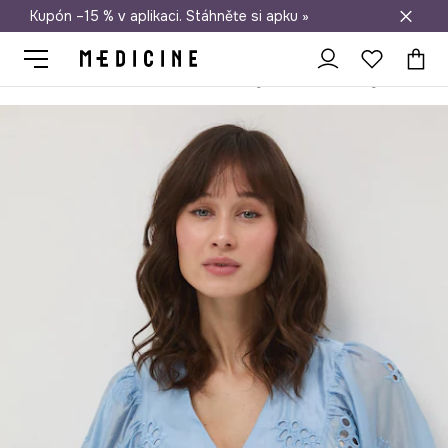
Kupón –15 % v aplikaci. Stáhněte si apku »
Doprava zdarma při nákupu nad 1 200 Kč
Medicine
Ona
Oblečení
Halenky a košile
Halenky
Halenk