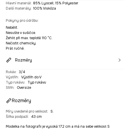
Hlavní materiál
:
85% Lyocell, 15% Polyester
Další materiály
:
100% Viskóza
Pokyny pro údržbu
:
Nebělit.
Nesušte v sušičce.
Žehlit při max. teplotě 110 °C.
Nečistit chemicky.
Prát ručně.
Rozměry
Rukáv
:
3/4
Výstřih
:
Výstřih do V
Typ rukávu
:
Typ rukávu
Střih
:
Oversize
Rozměry
Míry uvedené pro velikost
:
S.
Šířka podpaží
:
43 cm
Modelka na fotografii je vysoká 172 cm a má na sebe velikost S