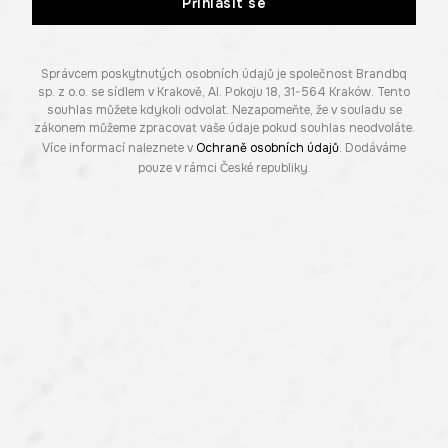
Přihlásit se
Správcem poskytnutých osobních údajů je společnost Brandbq
sp. z o.o. se sídlem v Krakově, Al. Pokoju 18, 31-564 Kraków. Tento
souhlas můžete kdykoli odvolat. Nezapomeňte, že v souladu se
zákonem můžeme zpracovat vaše údaje pokud souhlas neodvoláte.
Více informací naleznete v
Ochraně osobních údajů
. Dodáváme
pouze v rámci České republiky.