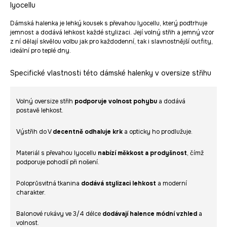
lyocellu
Dámská halenka je lehký kousek s převahou lyocellu, který podtrhuje
jemnost a dodává lehkost každé stylizaci. Její volný střih a jemný vzor
z ní dělají skvělou volbu jak pro každodenní, tak i slavnostnější outfity,
ideální pro teplé dny.
Specifické vlastnosti této dámské halenky v oversize střihu
Volný oversize střih
podporuje volnost pohybu
a dodává
postavě lehkost.
Výstřih do V
decentně odhaluje krk
a opticky ho prodlužuje.
Materiál s převahou lyocellu
nabízí měkkost a prodyšnost
, čímž
podporuje pohodlí při nošení.
Poloprůsvitná tkanina
dodává stylizaci lehkost
a moderní
charakter.
Balonové rukávy ve 3/4 délce
dodávají halence módní vzhled
a
volnost.