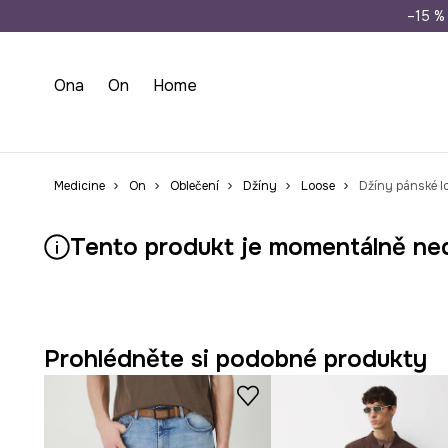
Doprava zdarma př
–15 % 
Ona
On
Home
Medicine
On
Oblečení
Džíny
Loose
Džíny pánské l
Tento produkt je momentálně ne
Prohlédněte si podobné produkty