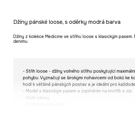
Džíny pánské loose, s oděrky modrá barva
Džíny z kolekce Medicine ve střihu loose s klasickým pasem
denimu.
- Střih loose - džíny volného střihu poskytující maximáln
pohybu. Vyznačují se širokými nohavicemi od boků ke ko
hodí k většině pánských postav a je ideální pro každodenn
- Model s klasickým pasem a zapínáním na knoflík a zip.
- Všité kapsy.
- Ozdobné ošoupání.
- Šířka v pase: 43,8 cm.
- Šířka v bocích: 55,9 cm.
- Výška sedu: 30,3 cm.
- Spodní šířka nohavice: 21,4 cm.