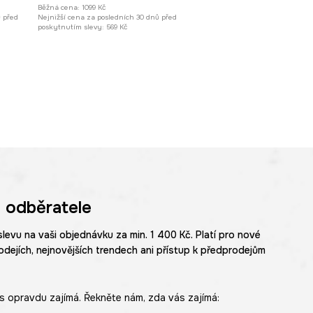
Běžná cena:
1099 Kč
ů před
Nejnižší cena za posledních 30 dnů před
poskytnutím slevy:
569 Kč
 odběratele
slevu na vaši objednávku za min. 1 400 Kč. Platí pro nové
odejích, nejnovějších trendech ani přístup k předprodejům
s opravdu zajímá. Řekněte nám, zda vás zajímá: