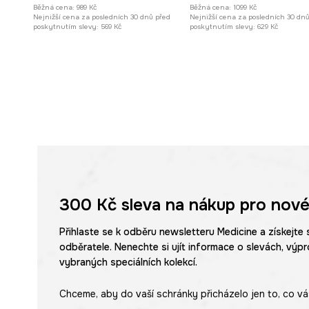
Běžná cena:
989 Kč
Běžná cena:
1099 Kč
Nejnižší cena za posledních 30 dnů před
Nejnižší cena za posledních 30 dn
poskytnutím slevy:
569 Kč
poskytnutím slevy:
629 Kč
300 Kč
sleva na nákup pro nové
Přihlaste se k odběru newsletteru Medicine a získejte 
odběratele. Nenechte si ujít informace o slevách, výpr
vybraných speciálních kolekcí.
Chceme, aby do vaší schránky přicházelo jen to, co vá