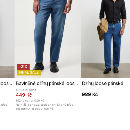
-21%
FINAL SALE
Bavlněné džíny pánské loose, se sepraným efektem
Bavlněné džíny pánské loose, se sepraným efektem
Džíny loose pánské
Aktuální cena:
989 Kč
449 Kč
Běžná cena:
1099 Kč
ů před
Nejnižší cena za posledních 30 dnů před
poskytnutím slevy:
569 Kč