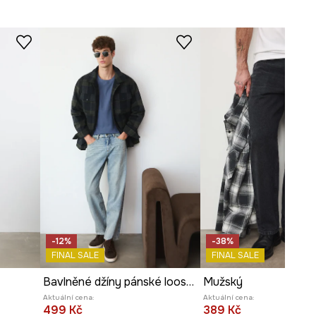
ROZMĚRY
Prohlédněte si rozměry
produktu
-12%
-38%
FINAL SALE
FINAL SALE
Bavlněné džíny pánské loose, se sepraným efektem
Mužský
Aktuální cena:
Aktuální cena:
499 Kč
389 Kč