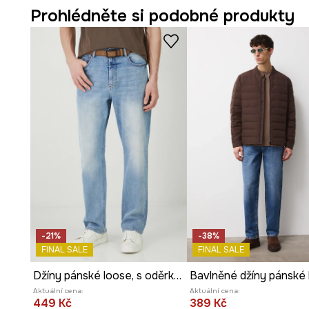
- Vnitřní délka nohavic: 80 cm.
Prohlédněte si podobné produkty
- Rozměry pro velikost: 32.
-21%
-38%
FINAL SALE
FINAL SALE
Džíny pánské loose, s oděrky modrá barva
Aktuální cena:
Aktuální cena:
449 Kč
389 Kč