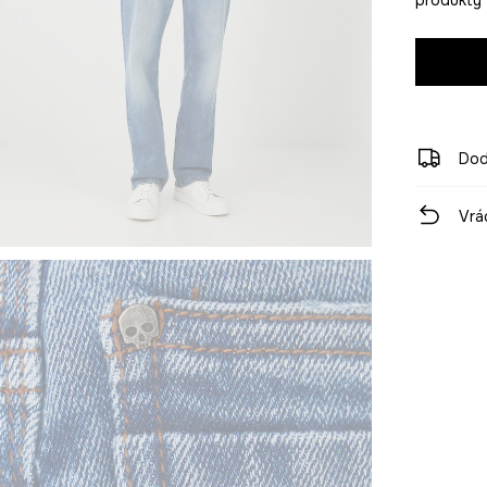
Dod
Vrá