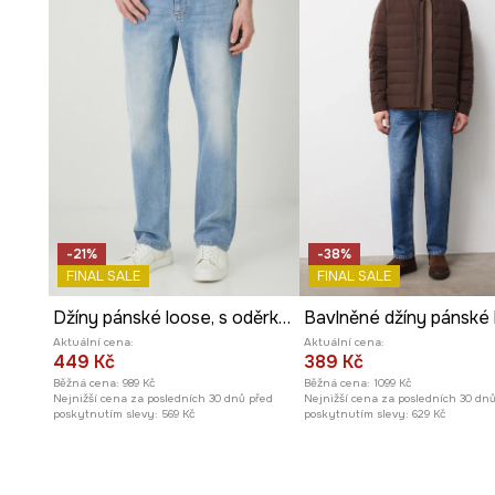
-21%
-38%
FINAL SALE
FINAL SALE
Džíny pánské loose, s oděrky modrá barva
Aktuální cena:
Aktuální cena:
449 Kč
389 Kč
Běžná cena:
989 Kč
Běžná cena:
1099 Kč
Nejnižší cena za posledních 30 dnů před
Nejnižší cena za posledních 30 dn
poskytnutím slevy:
569 Kč
poskytnutím slevy:
629 Kč