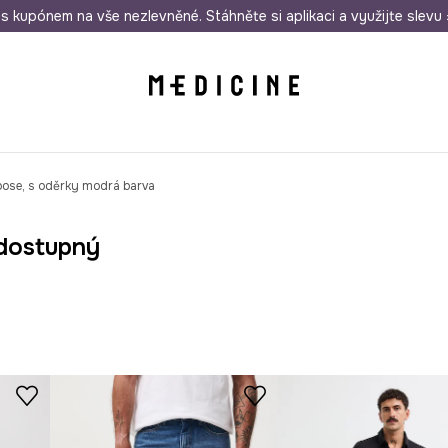
i nákupu nad 1 200 Kč
s kupónem na vše nezlevněné. Stáhněte si aplikaci a využijte slevu 
Odeslání i do 24 hodin
30 
oose, s oděrky modrá barva
dostupný