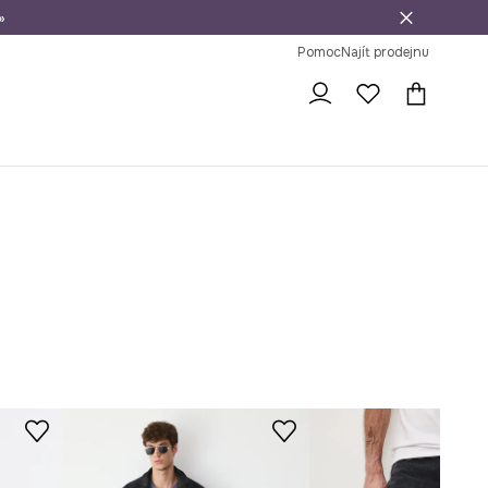
»
dní na vrácení zboží
Pomoc
Najít prodejnu