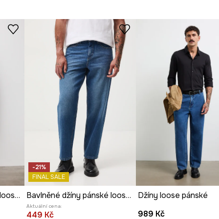
-21%
FINAL SALE
Bavlněné džíny pánské loose, se sepraným efektem
Bavlněné džíny pánské loose, se sepraným efektem
Džíny loose pánské
Aktuální cena:
989 Kč
449 Kč