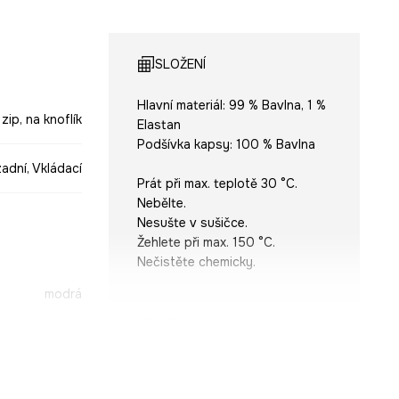
SLOŽENÍ
Hlavní materiál: 99 % Bavlna, 1 %
 zip, na knoflík
Elastan
Podšívka kapsy: 100 % Bavlna
zadní, Vkládací
Prát při max. teplotě 30 °C.
Nebělte.
Nesušte v sušičce.
Žehlete při max. 150 °C.
Nečistěte chemicky.
modrá
STŘIH
-SJM606-55J
Pas (výška)
:
pravidelný
Střih džínů
:
loose