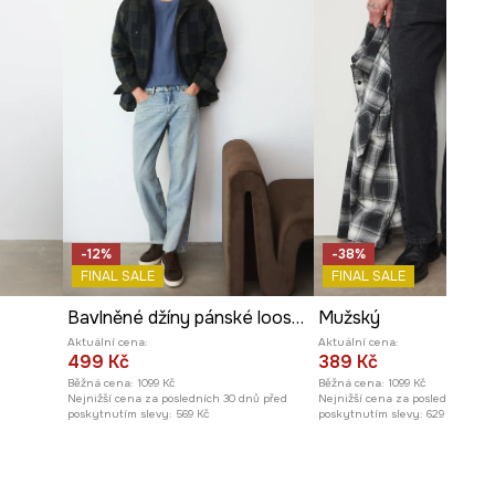
-12%
-38%
FINAL SALE
FINAL SALE
Bavlněné džíny pánské loose, se sepraným efektem
Mužský
Aktuální cena:
Aktuální cena:
499 Kč
389 Kč
Běžná cena:
1099 Kč
Běžná cena:
1099 Kč
Nejnižší cena za posledních 30 dnů před
Nejnižší cena za posledních 30 
poskytnutím slevy:
569 Kč
poskytnutím slevy:
629 Kč