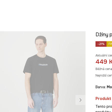
Džíny 
-21%
FI
Aktuální ce
449 
Běžná cena
Nejnižší ce
Barva:
m
Produkt
Tento pro
produkty z