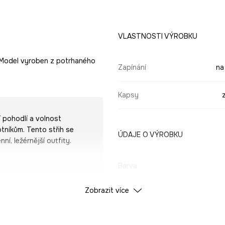
VLASTNOSTI VÝROBKU
. Model vyroben z potrhaného
Zapínání
na
Kapsy
í pohodlí a volnost
tníkům. Tento střih se
ÚDAJE O VÝROBKU
í, ležérnější outfity.
Barva
Zobrazit více
ID produktu
RS25