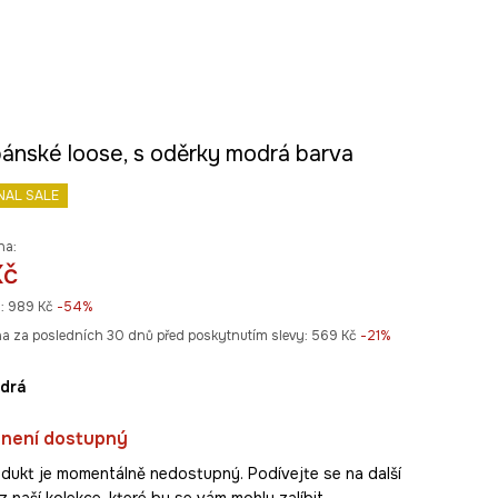
pánské loose, s oděrky modrá barva
NAL SALE
na:
Kč
:
989 Kč
-54%
na za posledních 30 dnů před poskytnutím slevy:
569 Kč
 -21%
odrá
 není dostupný
dukt je momentálně nedostupný. Podívejte se na další
 naší kolekce, které by se vám mohly zalíbit.