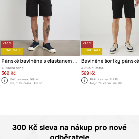
-34%
-24%
FINAL SALE
FINAL SALE
Pánské bavlněné s elastanem regular waist
Aktuální cena:
Aktuální cena:
569 Kč
569 Kč
Běžná cena:
869 Kč
Běžná cena:
749 Kč
Nejnižší cena:
869 Kč
Nejnižší cena:
749 Kč
300 Kč
sleva na nákup pro nové
odběratele