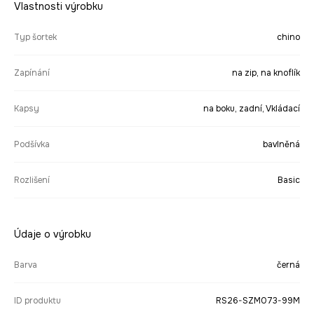
Vlastnosti výrobku
Typ šortek
chino
Zapínání
na zip, na knoflík
Kapsy
na boku, zadní, Vkládací
Podšívka
bavlněná
Rozlišení
Basic
Údaje o výrobku
Barva
černá
ID produktu
RS26-SZM073-99M