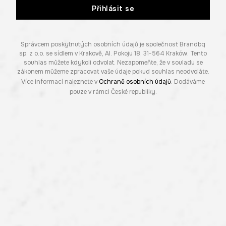
Přihlásit se
Správcem poskytnutých osobních údajů je společnost Brandbq
sp. z o.o. se sídlem v Krakově, Al. Pokoju 18, 31-564 Kraków. Tento
souhlas můžete kdykoli odvolat. Nezapomeňte, že v souladu se
zákonem můžeme zpracovat vaše údaje pokud souhlas neodvoláte.
Více informací naleznete v
Ochraně osobních údajů
. Dodáváme
pouze v rámci České republiky.