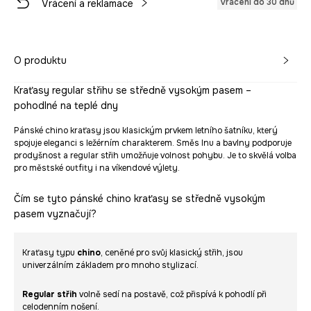
Vrácení do 30 dnů
Vrácení a reklamace
O produktu
Kraťasy regular střihu se středně vysokým pasem –
pohodlné na teplé dny
Pánské chino kraťasy jsou klasickým prvkem letního šatníku, který
spojuje eleganci s ležérním charakterem. Směs lnu a bavlny podporuje
prodyšnost a regular střih umožňuje volnost pohybu. Je to skvělá volba
pro městské outfity i na víkendové výlety.
Čím se tyto pánské chino kraťasy se středně vysokým
pasem vyznačují?
Kraťasy typu
chino
, ceněné pro svůj klasický střih, jsou
univerzálním základem pro mnoho stylizací.
Regular střih
volně sedí na postavě, což přispívá k pohodlí při
celodenním nošení.