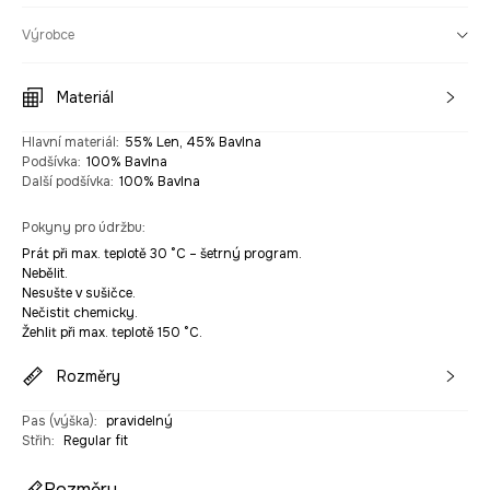
Výrobce
Materiál
Hlavní materiál
:
55% Len, 45% Bavlna
Podšívka
:
100% Bavlna
Další podšívka
:
100% Bavlna
Pokyny pro údržbu
:
Prát při max. teplotě 30 °C – šetrný program.
Nebělit.
Nesušte v sušičce.
Nečistit chemicky.
Žehlit při max. teplotě 150 °C.
Rozměry
Pas (výška)
:
pravidelný
Střih
:
Regular fit
Rozměry