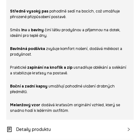
Středně vysoký pas
pohodlně sedí na bocích, což umožňuje
přirozené přizpůsobení postavě.
Směs
lnu
a
bavlny
činí látku prodyšnou a příjemnou na dotek,
ideální pro teplé dny.
Bavlněná podšívka
zvyšuje komfort nošení, dodává měkkost a
prodyšnost.
Praktické
zapínání na knoflík a zip
usnadňuje oblékání a svlékání
a stabilizuje kraťasy na postavě.
Boční a zadní kapsy
umožňují pohodlné uložení drobných
předmětů.
Melanžový vzor
dodává kraťasům originální vzhled, který se
snadno hodí k ležérním outfitům.
Detaily produktu