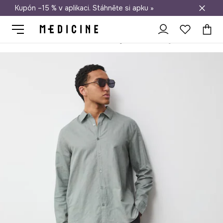
Kupón –15 % v aplikaci. Stáhněte si apku »
Doprava zdarma při nákupu nad 1 200 Kč
Medicine
On
Oblečení
Šortky
Chino šortky pánské se lnem