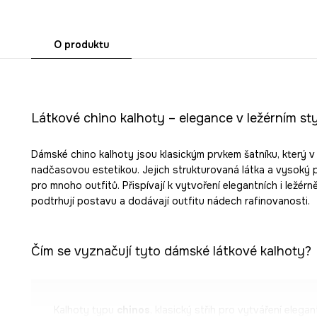
O produktu
Látkové chino kalhoty – elegance v ležérním sty
Dámské chino kalhoty jsou klasickým prvkem šatníku, který v
nadčasovou estetikou. Jejich strukturovaná látka a vysoký pas
pro mnoho outfitů. Přispívají k vytvoření elegantních i ležérn
podtrhují postavu a dodávají outfitu nádech rafinovanosti.
Čím se vyznačují tyto dámské látkové kalhoty?
Kalhoty typu
chinos
, klasický střih pro vytváření elegan