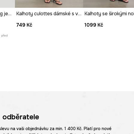
Kalhoty dámské wide leg jednobarevné
Kalhoty culottes dámské s viskózou s rostlinným vzorem
ými prvky šatníku.
749 Kč
1099 Kč
ů před
 odběratele
slevu na vaši objednávku za min. 1 400 Kč. Platí pro nové