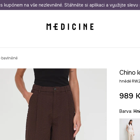
i nákupu nad 1 200 Kč
s kupónem na vše nezlevněné. Stáhněte si aplikaci a využijte slevu 
Odeslání i do 24 hodin
30 
 bavlněné
Chino 
hnědé RW
989 
Barva:
h