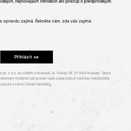
odejích, nejnovějších trendech ani přístup k předprodejům
s opravdu zajímá. Řekněte nám, zda vás zajímá:
Přihlásit se
. z o.o. se sídlem v Krakově, Al. Pokoju 18, 31-564 Kraków. Tento
e zákonem můžeme zpracovat vaše údaje pokud souhlas neodvoláte.
pouze v rámci České republiky.