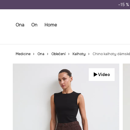
Doprava zdarma př
–15 % 
Ona
On
Home
Medicine
Ona
Oblečení
Kalhoty
Chino kalhoty dámské
Video