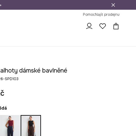
»
dní na vrácení zboží
Pomoc
Najít prodejnu
kalhoty dámské bavlněné
26-SPD103
Kč
nědá