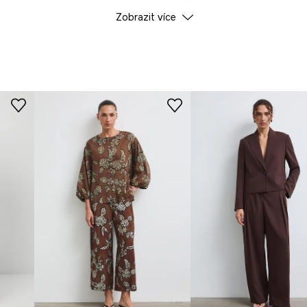
Rozlišení
Zobrazit více
 kalhoty a podtrhuje
ÚDAJE O VÝROBKU
hodlí při nošení.
Barva
ID produktu
RW26
Výrobce
bné předměty.
hodlné oblékání
a vizuální
ruktury.