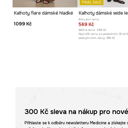
FINAL SALE
Kalhoty flare dámské hladké
Hladký vzor
v hnědé barvě usnadňuje kombinování s jin
Aktuální cena:
1099 Kč
569 Kč
Běžná cena:
1099 Kč
Nejnižší cena za posledních 30 dn
poskytnutím slevy:
689 Kč
300 Kč
sleva na nákup pro nové
Přihlaste se k odběru newsletteru Medicine a získejte 