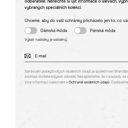
odběratele. Nenechte si ujít informace o slevách, výpr
vybraných speciálních kolekcí.
Chceme, aby do vaší schránky přicházelo jen to, co vá
Dámská móda
Pánská móda
Výběr nabídky je volitelný.
Správcem poskytnutých osobních údajů je společnost Brandbq sp
souhlas můžete kdykoli odvolat. Nezapomeňte, že v souladu s
Více informací naleznete v
Ochraně osobních údajů
. Dodáváme 