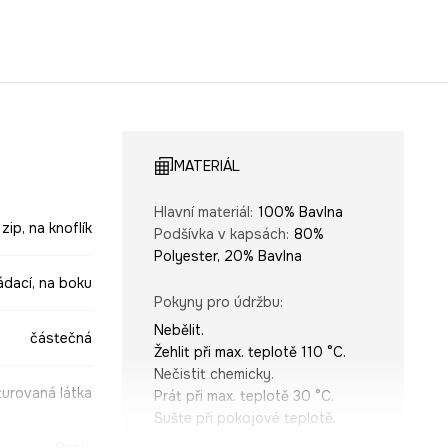
MATERIÁL
Hlavní materiál
:
100% Bavlna
 zip, na knoflík
Podšívka v kapsách
:
80%
Polyester, 20% Bavlna
ádací, na boku
Pokyny pro údržbu
:
Nebělit.
částečná
Žehlit při max. teplotě 110 °C.
Nečistit chemicky.
turovaná látka
Prát při max. teplotě 30 °C.
Sušte při pokojové teplotě.