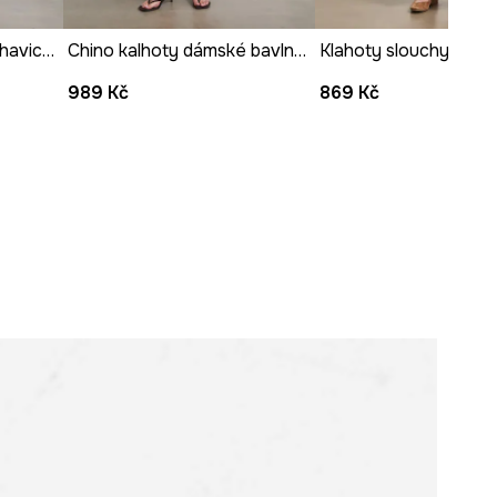
Prohlédněte si rozměry
Kalhoty se širokými nohavicemi dámské hladké
Chino kalhoty dámské bavlněné s elastanem hladké
produktu
989 Kč
869 Kč