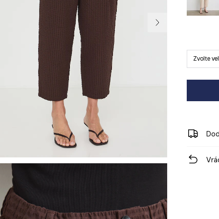
Zvolte ve
Dod
Vrá