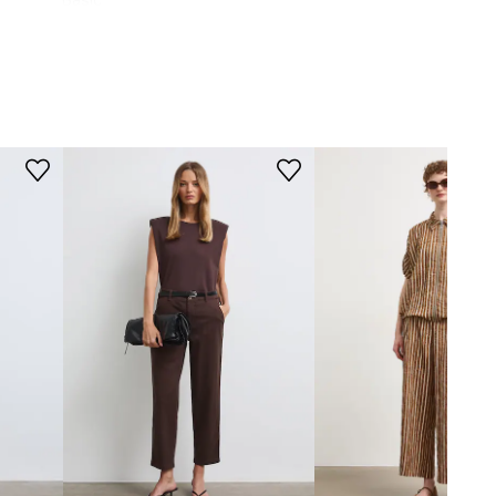
Basic
STŘIH
Pas (výška)
:
vysoký
Typ nohavic
:
bez stahování,
rovné
hnědá
Střih
:
cropped, Regular fit
-SPD103-89X
ROZMĚRY
Délka vnitřní nohy
:
64 cm
Šířka nohy dole
:
20 cm
Míry uvedené pro velikost
:
S.
Šířka v pase
:
37 cm
Výška pasu
:
31,5 cm
Šířka v bocích
:
50 cm
Modelka na fotografii je vysoká
175 cm a má na sebe velikost S