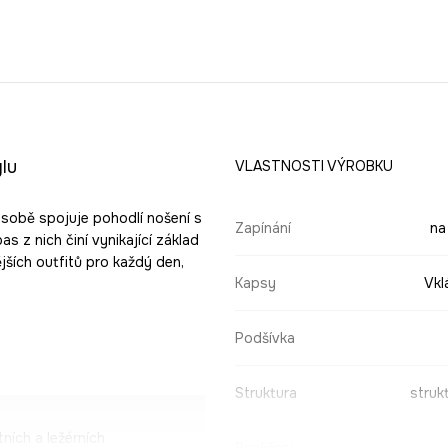
lu
VLASTNOSTI VÝROBKU
 sobě spojuje pohodlí nošení s
Zapínání
na
 z nich činí vynikající základ
ějších outfitů pro každý den,
Kapsy
Vkl
Podšívka
Struktura
struk
tních a ležérních