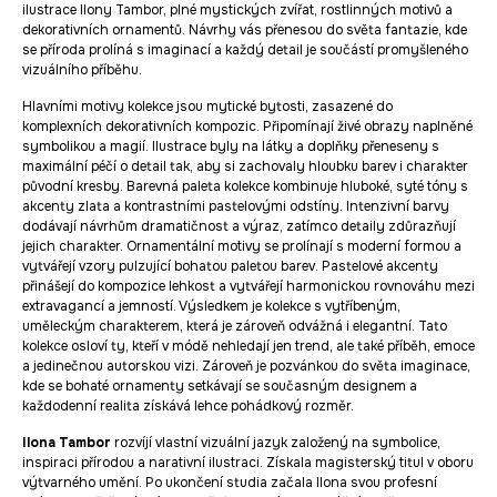
ilustrace Ilony Tambor, plné mystických zvířat, rostlinných motivů a
dekorativních ornamentů. Návrhy vás přenesou do světa fantazie, kde
se příroda prolíná s imaginací a každý detail je součástí promyšleného
vizuálního příběhu.
Hlavními motivy kolekce jsou mytické bytosti, zasazené do
komplexních dekorativních kompozic. Připomínají živé obrazy naplněné
symbolikou a magií. Ilustrace byly na látky a doplňky přeneseny s
maximální péčí o detail tak, aby si zachovaly hloubku barev i charakter
původní kresby. Barevná paleta kolekce kombinuje hluboké, syté tóny s
akcenty zlata a kontrastními pastelovými odstíny. Intenzivní barvy
dodávají návrhům dramatičnost a výraz, zatímco detaily zdůrazňují
jejich charakter. Ornamentální motivy se prolínají s moderní formou a
vytvářejí vzory pulzující bohatou paletou barev. Pastelové akcenty
přinášejí do kompozice lehkost a vytvářejí harmonickou rovnováhu mezi
extravagancí a jemností. Výsledkem je kolekce s vytříbeným,
uměleckým charakterem, která je zároveň odvážná i elegantní. Tato
kolekce osloví ty, kteří v módě nehledají jen trend, ale také příběh, emoce
a jedinečnou autorskou vizi. Zároveň je pozvánkou do světa imaginace,
kde se bohaté ornamenty setkávají se současným designem a
každodenní realita získává lehce pohádkový rozměr.
Ilona Tambor
rozvíjí vlastní vizuální jazyk založený na symbolice,
inspiraci přírodou a narativní ilustraci. Získala magisterský titul v oboru
výtvarného umění. Po ukončení studia začala Ilona svou profesní