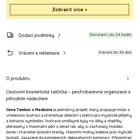
Zobrazit více »
Doručení i do 24 hodin
Dodací podmínky
Vrácení do 30 dnů
Vrácení a reklamace
O produktu
Cestovní kosmetická taštička – pestrobarevná organizace s
přírodním nádechem
Ilona Tambor x Medicine
je jedinečný projekt, který propojuje módu s
uměleckou ilustrací a proměňuje oblečení v plátno pro mystické příběhy
a bohatou symboliku. Ilustrace umělkyně byly na látky a doplňky
přeneseny s maximální péčí o detail tak, aby si zachovaly hloubku
barev i charakter původní kresby. Hlavními motivy kolekce jsou mytické
bytosti, zasazené do komplexních dekorativních kompozic. Připomínají