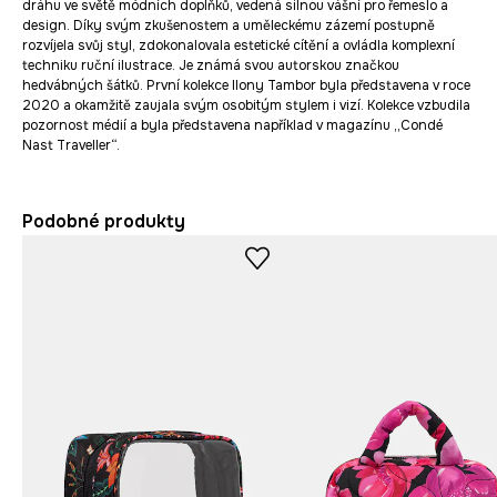
dráhu ve světě módních doplňků, vedená silnou vášní pro řemeslo a
design. Díky svým zkušenostem a uměleckému zázemí postupně
rozvíjela svůj styl, zdokonalovala estetické cítění a ovládla komplexní
techniku ruční ilustrace. Je známá svou autorskou značkou
hedvábných šátků. První kolekce Ilony Tambor byla představena v roce
2020 a okamžitě zaujala svým osobitým stylem i vizí. Kolekce vzbudila
pozornost médií a byla představena například v magazínu „Condé
Nast Traveller“.
Podobné produkty