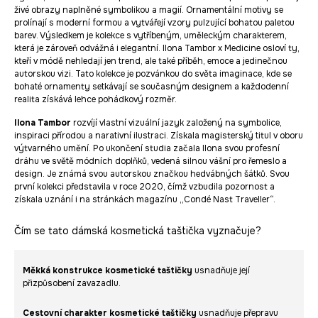
živé obrazy naplněné symbolikou a magií. Ornamentální motivy se
prolínají s moderní formou a vytvářejí vzory pulzující bohatou paletou
barev. Výsledkem je kolekce s vytříbeným, uměleckým charakterem,
která je zároveň odvážná i elegantní. Ilona Tambor x Medicine osloví ty,
kteří v módě nehledají jen trend, ale také příběh, emoce a jedinečnou
autorskou vizi. Tato kolekce je pozvánkou do světa imaginace, kde se
bohaté ornamenty setkávají se současným designem a každodenní
realita získává lehce pohádkový rozměr.
Ilona Tambor
rozvíjí vlastní vizuální jazyk založený na symbolice,
inspiraci přírodou a narativní ilustraci. Získala magisterský titul v oboru
výtvarného umění. Po ukončení studia začala Ilona svou profesní
dráhu ve světě módních doplňků, vedená silnou vášní pro řemeslo a
design. Je známá svou autorskou značkou hedvábných šátků. Svou
první kolekci představila v roce 2020, čímž vzbudila pozornost a
získala uznání i na stránkách magazínu „Condé Nast Traveller“.
Čím se tato dámská kosmetická taštička vyznačuje?
Měkká konstrukce kosmetické taštičky
usnadňuje její
přizpůsobení zavazadlu.
Cestovní charakter kosmetické taštičky
usnadňuje přepravu