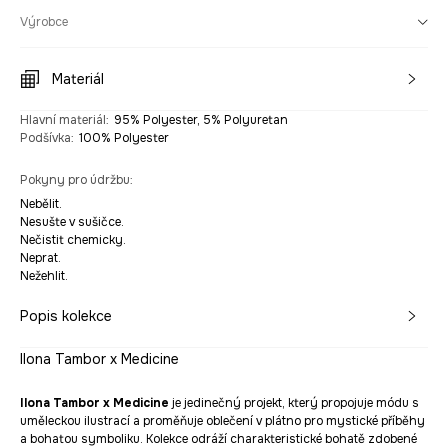
Výrobce
Materiál
Hlavní materiál
:
95% Polyester, 5% Polyuretan
Podšívka
:
100% Polyester
Pokyny pro údržbu
:
Nebělit.
Nesušte v sušičce.
Nečistit chemicky.
Neprat.
Nežehlit.
Popis kolekce
Ilona Tambor x Medicine
Ilona Tambor x Medicine
je jedinečný projekt, který propojuje módu s
uměleckou ilustrací a proměňuje oblečení v plátno pro mystické příběhy
a bohatou symboliku. Kolekce odráží charakteristické bohatě zdobené