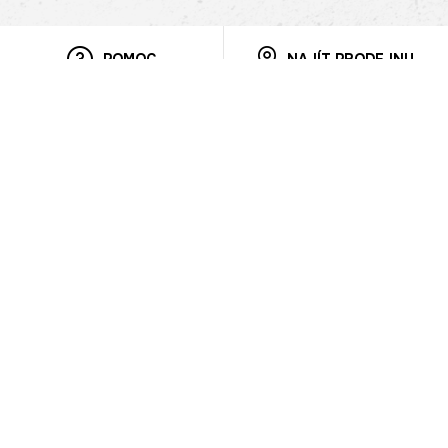
POMOC
NAJÍT PRODEJNU
Informace
O nás
Mobilní aplikace
Podmínky pro prezentaci zboží
Blog
Kontakt
Bezpečnost
Cooperation
Nahlašování porušení (whistleblowing)