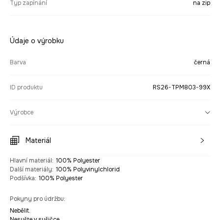
Typ zapínání
na zip
Údaje o výrobku
Barva
černá
ID produktu
RS26-TPM803-99X
Výrobce
Materiál
Hlavní materiál
:
100% Polyester
Další materiály
:
100% Polyvinylchlorid
Podšívka
:
100% Polyester
Pokyny pro údržbu
:
Nebělit.
Nesušte v sušičce.