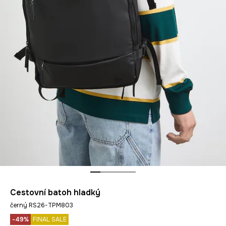
Cestovní batoh hladký
černý RS26-TPM803
-49%
FINAL SALE