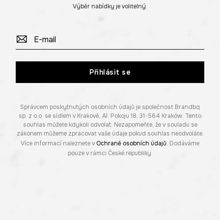
Výběr nabídky je volitelný.
Přihlásit se
Správcem poskytnutých osobních údajů je společnost Brandbq
sp. z o.o. se sídlem v Krakově, Al. Pokoju 18, 31-564 Kraków. Tento
souhlas můžete kdykoli odvolat. Nezapomeňte, že v souladu se
zákonem můžeme zpracovat vaše údaje pokud souhlas neodvoláte.
Více informací naleznete v
Ochraně osobních údajů
. Dodáváme
pouze v rámci České republiky.