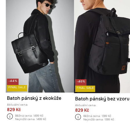
-44%
-40%
FINAL SALE
FINAL SALE
Batoh pánský z ekokůže
Aktuální cena:
Aktuální cena:
829 Kč
829 Kč
Běžná cena:
1499 Kč
Běžná cena:
1399 Kč
Nejnižší cena:
1499 Kč
Nejnižší cena:
1399 Kč