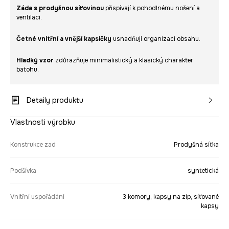
Záda s prodyšnou síťovinou
přispívají k pohodlnému nošení a
ventilaci.
Četné vnitřní a vnější kapsičky
usnadňují organizaci obsahu.
Hladký vzor
zdůrazňuje minimalistický a klasický charakter
batohu.
Detaily produktu
Vlastnosti výrobku
Konstrukce zad
Prodyšná síťka
Podšívka
syntetická
Vnitřní uspořádání
3 komory, kapsy na zip, síťované
kapsy