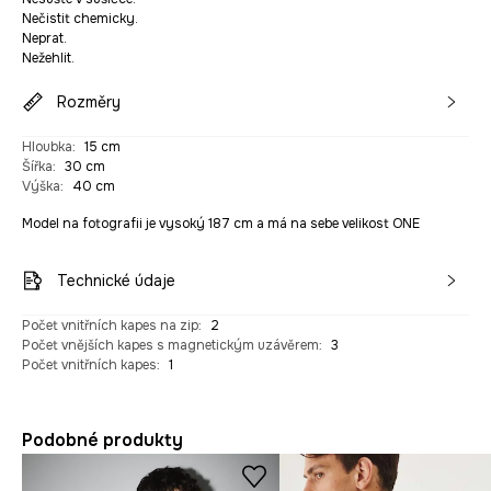
Nečistit chemicky.
Neprat.
Nežehlit.
Rozměry
Hloubka
:
15 cm
Šířka
:
30 cm
Výška
:
40 cm
Model na fotografii je vysoký 187 cm a má na sebe velikost ONE
Technické údaje
Počet vnitřních kapes na zip
:
2
Počet vnějších kapes s magnetickým uzávěrem
:
3
Počet vnitřních kapes
:
1
Podobné produkty