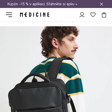
Kupón –15 % v aplikaci. Stáhněte si apku »
Doprava zdarma při nákupu nad 1 200 Kč
Medicine
On
Doplňky
Batohy a tašky
Batohy
Cestovní 