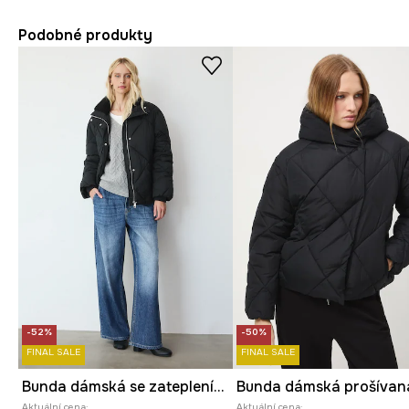
Podobné produkty
-52%
-50%
FINAL SALE
FINAL SALE
Bunda dámská se zateplením DuPont™ Sorona®
Bunda dámská prošívan
Aktuální cena:
Aktuální cena: