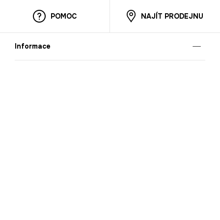
POMOC
NAJÍT PRODEJNU
Informace
O nás
Mobilní aplikace
Podmínky pro prezentaci zboží
Blog
Kontakt
Bezpečnost
Cooperation
Nahlašování porušení (whistleblowing)