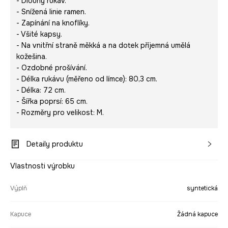
- Dlouhý rukáv.
- Snížená linie ramen.
- Zapínání na knoflíky.
- Všité kapsy.
- Na vnitřní straně měkká a na dotek příjemná umělá
kožešina.
- Ozdobné prošívání.
- Délka rukávu (měřeno od límce): 80,3 cm.
- Délka: 72 cm.
- Šířka poprsí: 65 cm.
- Rozměry pro velikost: M.
Detaily produktu
Vlastnosti výrobku
Výplň
syntetická
Kapuce
Žádná kapuce