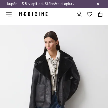
Kupón –15 % v aplikaci. Stáhněte si apku »
Doprava zdarma při nákupu nad 1 200 Kč
Medicine
Ona
Oblečení
Bundy
Krátké bundy
Bunda z ek