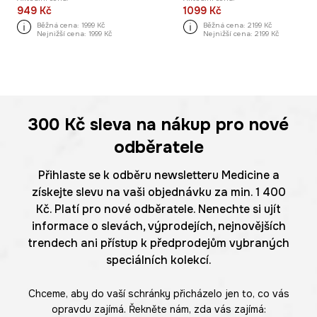
949 Kč
1099 Kč
Běžná cena:
1999 Kč
Běžná cena:
2199 Kč
Nejnižší cena:
1999 Kč
Nejnižší cena:
2199 Kč
300 Kč
sleva na nákup pro nové
odběratele
Přihlaste se k odběru newsletteru Medicine a
získejte slevu na vaši objednávku za min. 1 400
Kč. Platí pro nové odběratele. Nenechte si ujít
informace o slevách, výprodejích, nejnovějších
trendech ani přístup k předprodejům vybraných
speciálních kolekcí.
Chceme, aby do vaší schránky přicházelo jen to, co vás
opravdu zajímá. Řekněte nám, zda vás zajímá: