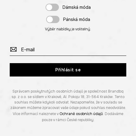
Dámská móda
Pánská móda
Výběr nabídky je volitelný.
Přihlásit se
Správcem poskytnutých osobních údajů je společnost Brandbq
sp. z o.o. se sídlem v Krakově, Al. Pokoju 18, 31-564 Kraków. Tento
souhlas můžete kdykoli odvolat. Nezapomeňte, že v souladu se
zákonem můžeme zpracovat vaše údaje pokud souhlas neodvoláte.
Více informací naleznete v
Ochraně osobních údajů
. Dodáváme
pouze v rámci České republiky.