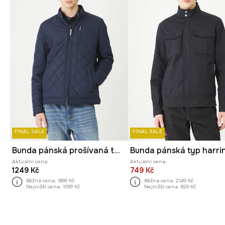
FINAL SALE
FINAL SALE
Bunda pánská prošívaná tmavomodrá barva
Aktuální cena:
Aktuální cena:
1249 Kč
749 Kč
Běžná cena:
1899 Kč
Běžná cena:
2149 Kč
Nejnižší cena:
1099 Kč
Nejnižší cena:
829 Kč