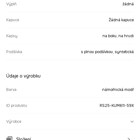
Výplň
žádná
Kapuce
Žádná kapuce
Kapsy
na boku, na hrudi
Podšívka
s plnou podšívkou, syntetická
Údaje o výrobku
Barva
námořnická modř
ID produktu
RS25-KUM611-59X
Výrobce
Složení