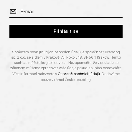
Přihlásit se
Správcem poskytnutých osobních údajů je společnost Brandbq
sp. z o.o. se sídlem v Krakově, Al. Pokoju 18, 31-564 Kraków. Tento
souhlas můžete kdykoli odvolat. Nezapomeňte, že v souladu se
zákonem můžeme zpracovat vaše údaje pokud souhlas neodvoláte.
Více informací naleznete v
Ochraně osobních údajů
. Dodáváme
pouze v rámci České republiky.