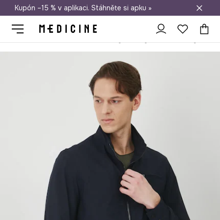
Kupón –15 % v aplikaci. Stáhněte si apku »
Doprava zdarma při nákupu nad 1 200 Kč
Medicine
On
Oblečení
Bundy a kabáty
Krátké bundy