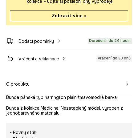
kolekce – užijte si poslední dny výprodeje.
Zobrazit více »
Doručení i do 24 hodin
Dodací podmínky
Vrácení do 30 dnů
Vrácení a reklamace
O produktu
Bunda pánská typ harrington plain tmavomodrá barva
Bunda z kolekce Medicine. Nezateplený model, vyroben z
jednobarevného materiálu.
- Rovný střih.