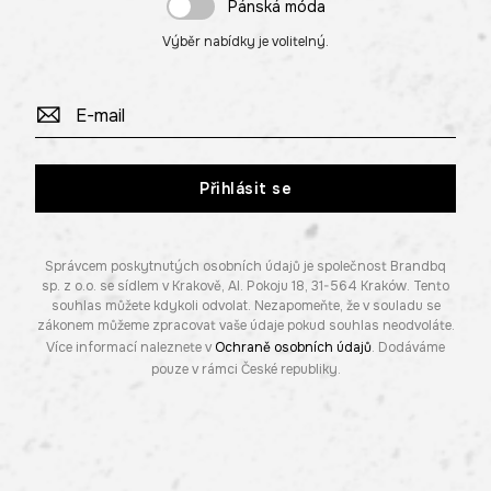
Pánská móda
Výběr nabídky je volitelný.
Přihlásit se
Správcem poskytnutých osobních údajů je společnost Brandbq
sp. z o.o. se sídlem v Krakově, Al. Pokoju 18, 31-564 Kraków. Tento
souhlas můžete kdykoli odvolat. Nezapomeňte, že v souladu se
zákonem můžeme zpracovat vaše údaje pokud souhlas neodvoláte.
Více informací naleznete v
Ochraně osobních údajů
. Dodáváme
pouze v rámci České republiky.