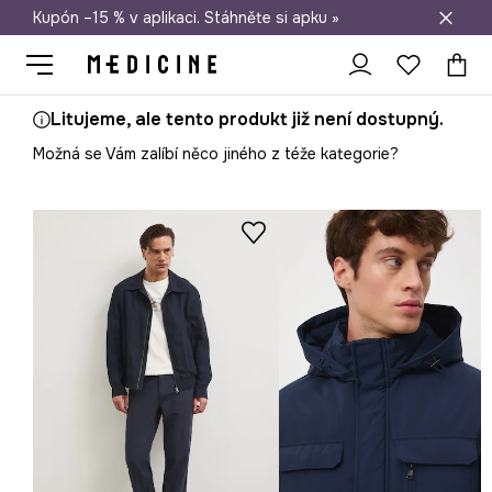
Kupón –15 % v aplikaci. Stáhněte si apku »
Doprava zdarma při nákupu nad 1 200 Kč
Litujeme, ale tento produkt již není dostupný.
Možná se Vám zalíbí něco jiného z téže kategorie?