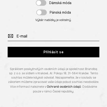
Dámská móda
Pánská móda
Výběr nabídky je volitelný.
Přihlásit se
Správcem poskytnutých osobních údajů je společnost Brandbq
sp. z o.o. se sídlem v Krakově, Al. Pokoju 18, 31-564 Kraków. Tento
souhlas můžete kdykoli odvolat. Nezapomeňte, že v souladu se
zákonem můžeme zpracovat vaše údaje pokud souhlas neodvoláte.
Více informací naleznete v
Ochraně osobních údajů
. Dodáváme
pouze v rámci České republiky.