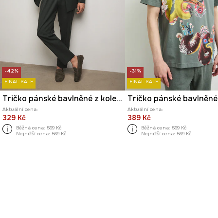
-42%
-31%
FINAL SALE
FINAL SALE
Tričko pánské bavlněné z kolekce Ilona Tambor x Medicine
Aktuální cena:
Aktuální cena:
329 Kč
389 Kč
Běžná cena:
569 Kč
Běžná cena:
569 Kč
Nejnižší cena:
569 Kč
Nejnižší cena:
569 Kč