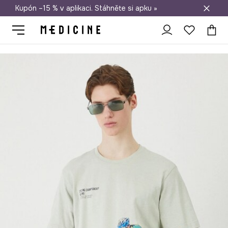
Kupón –15 % v aplikaci. Stáhněte si apku »
Doprava zdarma při nákupu nad 1 200 Kč
Medicine
On
Oblečení
Trička