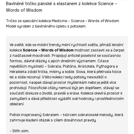
Bavlněné tričko pánské s elastanem z kolekce Science –
Words of Wisdom
Tričko ze speciální kolekce Medicine – Science – Words of Wisdom.
Model vyroben z bavlněného úpletu s potiskem.
Ve světě, kde se módní trendy mění rychlostí světla, přináší letošní
kolekce
Science – Words of Wisdom
možnost zastavit se a čerpat
z nadčasové moudrosti. Propojují antické poselství se současnou
formou, dávné otázky s jejich dnešním významem. Citace
největších myslitelů – Sokrata, Platóna, Aristotela, Pythagora a
Hérakleita zdobí trička, mikiny a košile. Slova, která přetrvala tisíce
let a stále rezonují. V této kolekci tedy potisky nesoutěží o
pozornost, naopak dávají prostor myšlenkám nebo je ještě více
prohlubují. Filozofické citáty nemusí být jen doplňkem, stávají se
součástí diskuze o životě, pravdě a kráse. Kolekce otevírá prostor k
zamyšlení a dává příležitost vyjádřit své hodnoty i prostřednictvím
oblečení.
Potisk inspirovaný Sokratem – tvůrcem sokratovské metody, která
zahrnuje kladení otázek s cílem dosáhnout pravdy.
- Střih slim.