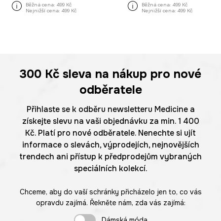
Běžná cena:
499 Kč
Běžná cena:
499 Kč
Nejnižší cena:
499 Kč
Nejnižší cena:
499 Kč
300 Kč
sleva na nákup pro nové
odběratele
Přihlaste se k odběru newsletteru Medicine a
získejte slevu na vaši objednávku za min. 1 400
Kč. Platí pro nové odběratele. Nenechte si ujít
informace o slevách, výprodejích, nejnovějších
trendech ani přístup k předprodejům vybraných
speciálních kolekcí.
Chceme, aby do vaší schránky přicházelo jen to, co vás
opravdu zajímá. Řekněte nám, zda vás zajímá:
Dámská móda