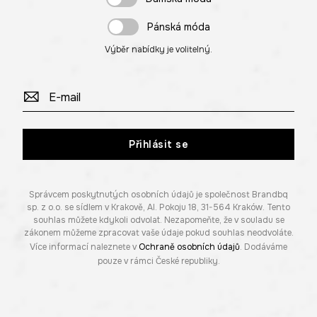
Pánská móda
Výběr nabídky je volitelný.
Přihlásit se
Správcem poskytnutých osobních údajů je společnost Brandbq
sp. z o.o. se sídlem v Krakově, Al. Pokoju 18, 31-564 Kraków. Tento
souhlas můžete kdykoli odvolat. Nezapomeňte, že v souladu se
zákonem můžeme zpracovat vaše údaje pokud souhlas neodvoláte.
Více informací naleznete v
Ochraně osobních údajů
. Dodáváme
pouze v rámci České republiky.