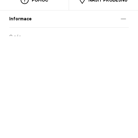
Informace
O nás
Mobilní aplikace
Podmínky pro prezentaci zboží
Blog
Kontakt
Bezpečnost
Cooperation
Nahlašování porušení (whistleblowing)
Kariéra