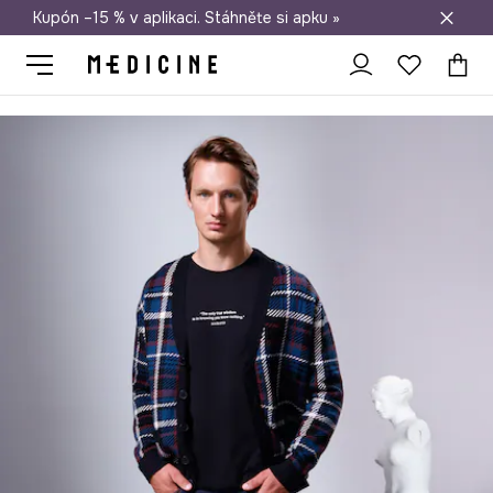
Kupón –15 % v aplikaci. Stáhněte si apku »
Doprava zdarma při nákupu nad 1 200 Kč
Medicine
On
Oblečení
Trička