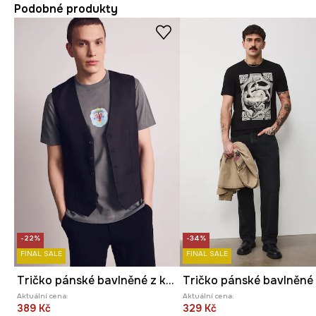
Podobné produkty
-22%
-34%
FINAL SALE
FINAL SALE
Tričko pánské bavlněné z kolekce Kit Mizeres x Medicine
Aktuální cena:
Aktuální cena:
389 Kč
329 Kč