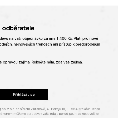
 odběratele
slevu na vaši objednávku za min. 1 400 Kč. Platí pro nové
odejích, nejnovějších trendech ani přístup k předprodejům
s opravdu zajímá. Řekněte nám, zda vás zajímá:
Přihlásit se
. z o.o. se sídlem v Krakově, Al. Pokoju 18, 31-564 Kraków. Tento
e zákonem můžeme zpracovat vaše údaje pokud souhlas neodvoláte.