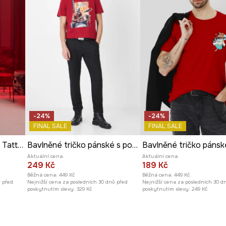
-24%
-24%
FINAL SALE
FINAL SALE
Bavlněné tričko pánské Tattoo Art by Michał Kidacki
Bavlněné tričko pánské s potiskem červená barva
Aktuální cena:
Aktuální cena:
249 Kč
189 Kč
Běžná cena:
449 Kč
Běžná cena:
449 Kč
ů před
Nejnižší cena za posledních 30 dnů před
Nejnižší cena za posledních 30 d
poskytnutím slevy:
329 Kč
poskytnutím slevy:
249 Kč