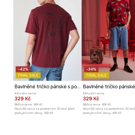
-42%
-34%
FINAL SALE
FINAL SALE
Bavlněné tričko pánské s potiskem
Aktuální cena:
Aktuální cena:
329 Kč
329 Kč
Běžná cena:
569 Kč
Běžná cena:
499 Kč
Nejnižší cena za posledních 30 dnů před
Nejnižší cena za posledních 30 dn
poskytnutím slevy:
569 Kč
poskytnutím slevy:
499 Kč