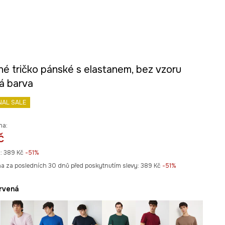
né tričko pánské s elastanem, bez vzoru
á barva
NAL SALE
na:
č
:
389 Kč
-51%
na za posledních 30 dnů před poskytnutím slevy:
389 Kč
 -51%
ervená