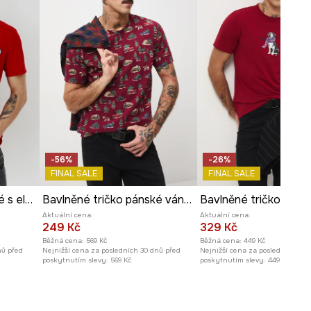
-56%
-26%
FINAL SALE
FINAL SALE
Bavlněné tričko pánské s elastanem, by Patryk Hilton červená barva
Bavlněné tričko pánské vánoční
Aktuální cena:
Aktuální cena:
249 Kč
329 Kč
Běžná cena:
569 Kč
Běžná cena:
449 Kč
nů před
Nejnižší cena za posledních 30 dnů před
Nejnižší cena za posledních 30 
poskytnutím slevy:
569 Kč
poskytnutím slevy:
449 Kč