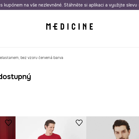
i nákupu nad 1 200 Kč
s kupónem na vše nezlevněné. Stáhněte si aplikaci a využijte slevu 
Odeslání i do 24 hodin
30 
 elastanem, bez vzoru červená barva
dostupný