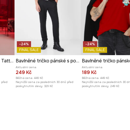
-24%
-24%
FINAL SALE
FINAL SALE
Bavlněné tričko pánské Tattoo Art by Michał Kidacki
Bavlněné tričko pánské s potiskem červená barva
Aktuální cena:
Aktuální cena:
249 Kč
189 Kč
Běžná cena:
449 Kč
Běžná cena:
449 Kč
ů před
Nejnižší cena za posledních 30 dnů před
Nejnižší cena za posledních 30 d
poskytnutím slevy:
329 Kč
poskytnutím slevy:
249 Kč