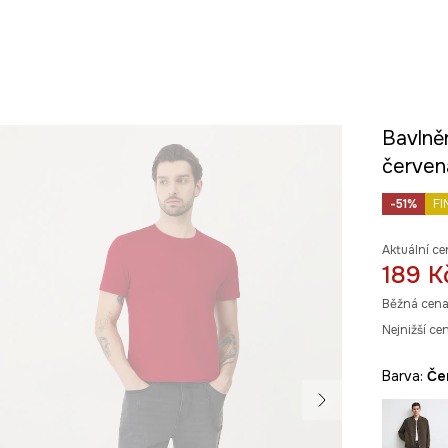
Bavlně
červen
-51%
FI
Aktuální ce
189 K
Běžná cena
Nejnižší ce
Barva:
č