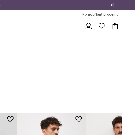
»
dní na vrácení zboží
Pomoc
Najít prodejnu