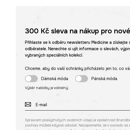
300 Kč
sleva na nákup pro nové
Přihlaste se k odběru newsletteru Medicine a získejte 
odběratele. Nenechte si ujít informace o slevách, výpr
vybraných speciálních kolekcí.
Chceme, aby do vaší schránky přicházelo jen to, co vá
Dámská móda
Pánská móda
Výběr nabídky je volitelný.
Správcem poskytnutých osobních údajů je společnost Brandbq sp
souhlas můžete kdykoli odvolat. Nezapomeňte, že v souladu s