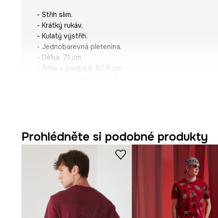
- Střih slim.
- Krátký rukáv.
- Kulatý výstřih.
- Jednobarevná pletenina.
- Délka: 71 cm.
- Šířka v podpaží: 50,5 cm.
- Rozměry pro velikost: M.
Prohlédněte si podobné produkty