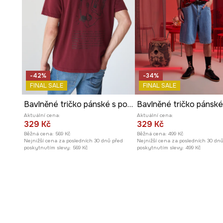
-42%
-34%
FINAL SALE
FINAL SALE
Bavlněné tričko pánské s potiskem
Aktuální cena:
Aktuální cena:
329 Kč
329 Kč
Běžná cena:
569 Kč
Běžná cena:
499 Kč
Nejnižší cena za posledních 30 dnů před
Nejnižší cena za posledních 30 dn
poskytnutím slevy:
569 Kč
poskytnutím slevy:
499 Kč