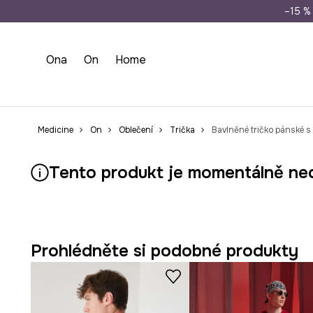
Doprava zdarma př
–15 % 
Ona
On
Home
Medicine
On
Oblečení
Trička
Bavlněné tričko pánské s
Tento produkt je momentálně ne
Prohlédněte si podobné produkty