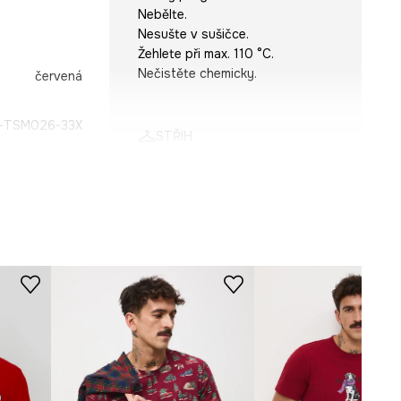
Nebělte.
Nesušte v sušičce.
Žehlete při max. 110 °C.
Nečistěte chemicky.
červená
-TSM026-33X
STŘIH
Výstřih
:
kulatý
Střih
:
Slim fit
ROZMĚRY
Model na fotografii je vysoký
176 cm a má na sebe velikost L
Prohlédněte si rozměry
produktu