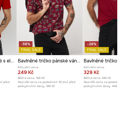
-56%
-26%
FINAL SALE
FINAL SALE
Bavlněné tričko pánské s elastanem, by Patryk Hilton červená barva
Bavlněné tričko pánské vánoční
Aktuální cena:
Aktuální cena:
249 Kč
329 Kč
Běžná cena:
569 Kč
Běžná cena:
449 Kč
nů před
Nejnižší cena za posledních 30 dnů před
Nejnižší cena za posledních 30 
poskytnutím slevy:
569 Kč
poskytnutím slevy:
449 Kč