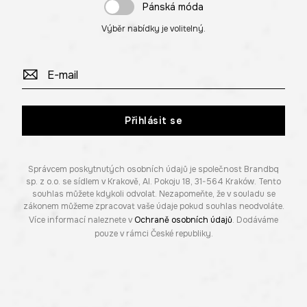
Pánská móda
Výběr nabídky je volitelný.
Přihlásit se
Správcem poskytnutých osobních údajů je společnost Brandbq
sp. z o.o. se sídlem v Krakově, Al. Pokoju 18, 31-564 Kraków. Tento
souhlas můžete kdykoli odvolat. Nezapomeňte, že v souladu se
zákonem můžeme zpracovat vaše údaje pokud souhlas neodvoláte.
Více informací naleznete v
Ochraně osobních údajů
. Dodáváme
pouze v rámci České republiky.