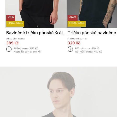
-31%
-34%
FINAL SALE
FINAL SALE
Bavlněné tričko pánské Královská kolekce
Aktuální cena:
Aktuální cena:
389 Kč
329 Kč
Běžná cena:
569 Kč
Běžná cena:
499 Kč
Nejnižší cena:
569 Kč
Nejnižší cena:
499 Kč