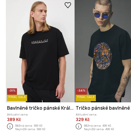
-31%
-34%
FINAL SALE
FINAL SALE
Bavlněné tričko pánské Královská kolekce
Aktuální cena:
Aktuální cena:
389 Kč
329 Kč
Běžná cena:
569 Kč
Běžná cena:
499 Kč
Nejnižší cena:
569 Kč
Nejnižší cena:
499 Kč