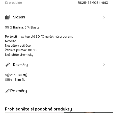
ID produktu
RS25-TSM054-99X
Složení
95 % Bavlna, 5 % Elastan
Perte při max. teplotě 30 °C na šetrný program.
Nebělte.
Nesušte v sušičce.
Žehlete při max. 110 °C.
Nečistěte chemicky.
Rozměry
Výstřih
:
kulatý
Střih
:
Slim fit
Rozměry
Prohlédněte si podobné produkty