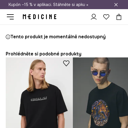
Kupón –15 % v aplikaci. Stáhněte si apku »
Doprava zdarma při nákupu nad 1 200 Kč
Medicine
On
Oblečení
Trička
Tento produkt je momentálně nedostupný
Prohlédněte si podobné produkty