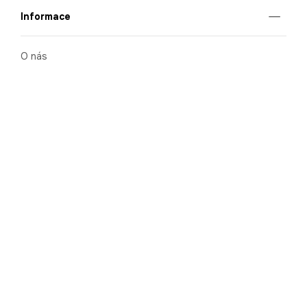
Informace
O nás
Mobilní aplikace
Podmínky pro prezentaci zboží
Blog
Kontakt
Bezpečnost
Cooperation
Nahlašování porušení (whistleblowing)
Kariéra
Ochrana osobních údajů