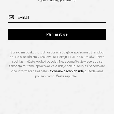
Výběr nabídky je volitelný.
Přihlásit se
Správcem poskytnutých osobních údajů je společnost Brandbq
sp. z o.o. se sídlem v Krakově, Al. Pokoju 18, 31-564 Kraków. Tento
souhlas můžete kdykoli odvolat. Nezapomeňte, že v souladu se
zákonem můžeme zpracovat vaše údaje pokud souhlas neodvoláte.
Více informací naleznete v
Ochraně osobních údajů
. Dodáváme
pouze v rámci České republiky.