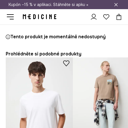
Kupón –15 % v aplikaci. Stáhněte si apku »
Doprava zdarma při nákupu nad 1 200 Kč
Medicine
On
Oblečení
Trička
Tento produkt je momentálně nedostupný
Prohlédněte si podobné produkty