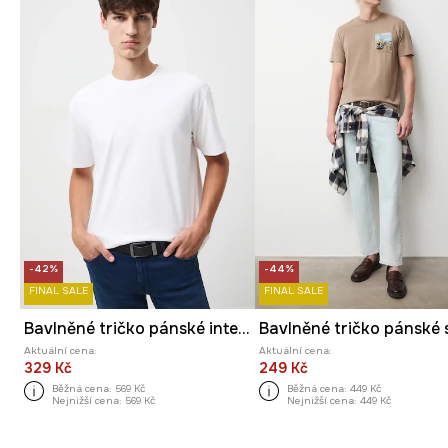
-42%
-44%
FINAL SALE
FINAL SALE
Bavlněné tričko pánské interlock bez vzoru
Aktuální cena:
Aktuální cena:
329 Kč
249 Kč
Běžná cena:
569 Kč
Běžná cena:
449 Kč
Nejnižší cena:
569 Kč
Nejnižší cena:
449 Kč