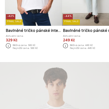
-42%
-44%
FINAL SALE
FINAL SALE
Bavlněné tričko pánské interlock bez vzoru
Aktuální cena:
Aktuální cena:
329 Kč
249 Kč
Běžná cena:
569 Kč
Běžná cena:
449 Kč
Nejnižší cena:
569 Kč
Nejnižší cena:
449 Kč