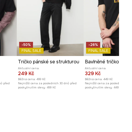
-50%
-26%
FINAL SALE
FINAL SALE
Tričko pánské se strukturou
Aktuální cena:
Aktuální cena:
249 Kč
329 Kč
Běžná cena:
499 Kč
Běžná cena:
449 Kč
nů před
Nejnižší cena za posledních 30 dnů před
Nejnižší cena za posledních 30 
poskytnutím slevy:
499 Kč
poskytnutím slevy:
449 Kč