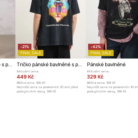
-21%
-42%
FINAL SALE
FINAL SALE
Tričko pánské bavlněné s potiskem z kolekce Mythical Creatures
Tričko pánské bavlněné s potiskem z kolekce Kit Mizeres x Medicine
Pánské bavlněné
Aktuální cena:
Aktuální cena:
449 Kč
329 Kč
Běžná cena:
569 Kč
Běžná cena:
569 Kč
Nejnižší cena za posledních 30 dnů před
Nejnižší cena za posledních 30 d
poskytnutím slevy:
569 Kč
poskytnutím slevy:
569 Kč