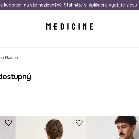
i nákupu nad 1 200 Kč
s kupónem na vše nezlevněné. Stáhněte si aplikaci a využijte slevu 
Odeslání i do 24 hodin
30 
ron Maiden
dostupný