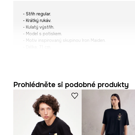
- Střih regular.
- Krátký rukáv.
- Kulatý výstřih.
- Model s potiskem.
- Motiv inspirovaný skupinou Iron Maiden.
- Délka: 71 cm.
- Šířka hrudníku: 54 cm.
- Rozměry pro velikost: M.
Prohlédněte si podobné produkty