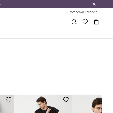
»
dní na vrácení zboží
Pomoc
Najít prodejnu