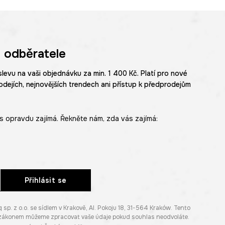
 odběratele
slevu na vaši objednávku za min. 1 400 Kč. Platí pro nové
odejích, nejnovějších trendech ani přístup k předprodejům
s opravdu zajímá. Řekněte nám, zda vás zajímá:
Přihlásit se
. z o.o. se sídlem v Krakově, Al. Pokoju 18, 31-564 Kraków. Tento
e zákonem můžeme zpracovat vaše údaje pokud souhlas neodvoláte.