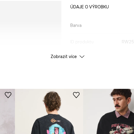
ÚDAJE O VÝROBKU
Barva
ID produktu
RW25
Zobrazit více
Výrobce