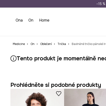
Doprava zdarma př
–15 % 
Ona
On
Home
Medicine
On
Oblečení
Trička
Bavlněné tričko pánské I
Tento produkt je momentálně ne
Prohlédněte si podobné produkty