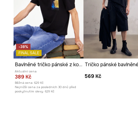
-38%
FINAL SALE
Bavlněné tričko pánské z kolekce Harry Potter
Aktuální cena:
569 Kč
389 Kč
Běžná cena:
629 Kč
Nejnižší cena za posledních 30 dnů před
poskytnutím slevy:
629 Kč