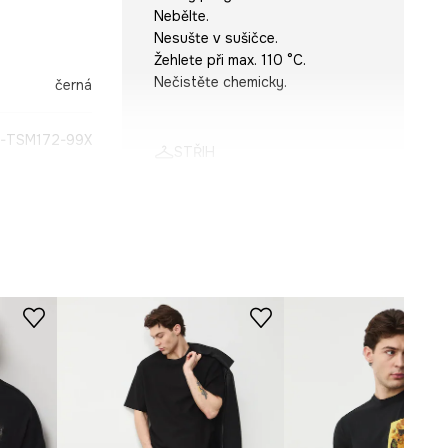
Nebělte.
Nesušte v sušičce.
Žehlete při max. 110 °C.
Nečistěte chemicky.
černá
-TSM172-99X
STŘIH
Výstřih
:
kulatý
Střih
:
Regular fit