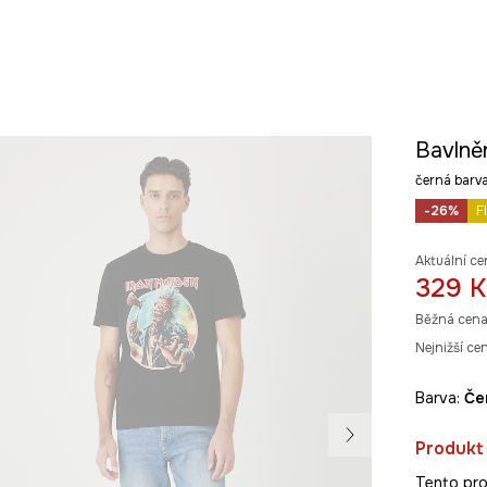
Bavlně
černá bar
-26%
F
Aktuální ce
329 K
Běžná cena
Nejnižší ce
Barva:
č
Produkt
Tento pro