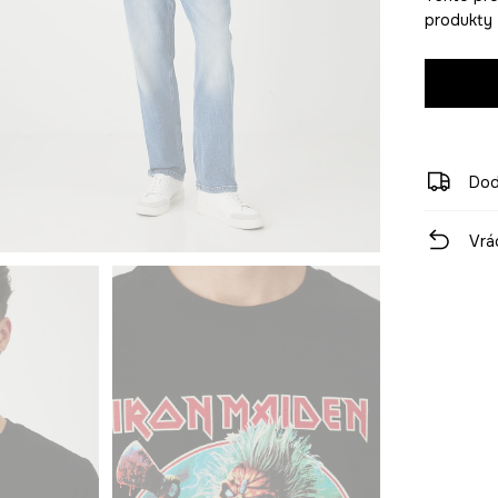
produkty z
Dod
Vrá