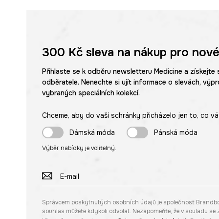
300 Kč
sleva na nákup pro nové
Přihlaste se k odběru newsletteru Medicine a získejte 
odběratele. Nenechte si ujít informace o slevách, výpr
vybraných speciálních kolekcí.
Chceme, aby do vaší schránky přicházelo jen to, co vá
Dámská móda
Pánská móda
Výběr nabídky je volitelný.
Správcem poskytnutých osobních údajů je společnost Brandbq sp
souhlas můžete kdykoli odvolat. Nezapomeňte, že v souladu s