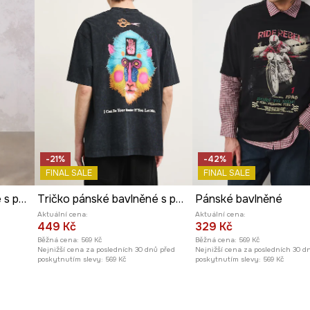
-21%
-42%
FINAL SALE
FINAL SALE
Tričko pánské bavlněné s potiskem z kolekce Mythical Creatures
Tričko pánské bavlněné s potiskem z kolekce Kit Mizeres x Medicine
Pánské bavlněné
Aktuální cena:
Aktuální cena:
449 Kč
329 Kč
Běžná cena:
569 Kč
Běžná cena:
569 Kč
Nejnižší cena za posledních 30 dnů před
Nejnižší cena za posledních 30 d
poskytnutím slevy:
569 Kč
poskytnutím slevy:
569 Kč