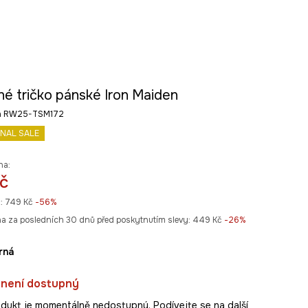
né tričko pánské Iron Maiden
va RW25-TSM172
INAL SALE
na:
č
:
749 Kč
-56%
na za posledních 30 dnů před poskytnutím slevy:
449 Kč
 -26%
erná
 není dostupný
dukt je momentálně nedostupný. Podívejte se na další