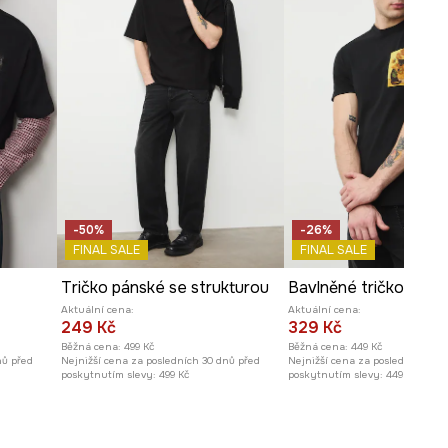
-50%
-26%
FINAL SALE
FINAL SALE
Tričko pánské se strukturou
Aktuální cena:
Aktuální cena:
249 Kč
329 Kč
Běžná cena:
499 Kč
Běžná cena:
449 Kč
nů před
Nejnižší cena za posledních 30 dnů před
Nejnižší cena za posledních 30 
poskytnutím slevy:
499 Kč
poskytnutím slevy:
449 Kč