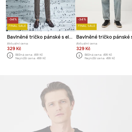
-34%
-34%
FINAL SALE
FINAL SALE
Bavlněné tričko pánské s elastanem z kolekce Národní institut Fryderyka Chopina x Medicine
Aktuální cena:
Aktuální cena:
329 Kč
329 Kč
Běžná cena:
499 Kč
Běžná cena:
499 Kč
Nejnižší cena:
499 Kč
Nejnižší cena:
499 Kč