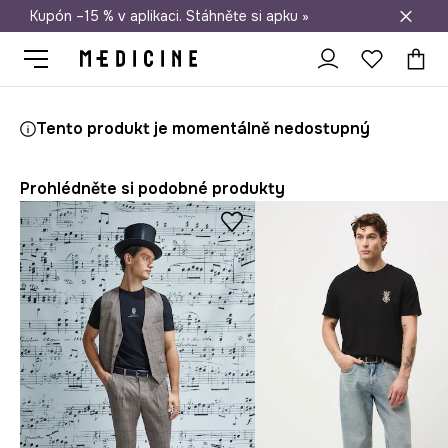
Kupón –15 % v aplikaci. Stáhněte si apku »
Doprava zdarma při nákupu nad 1 200 Kč
Medicine
On
Oblečení
Trička
Tento produkt je momentálně nedostupný
Prohlédněte si podobné produkty