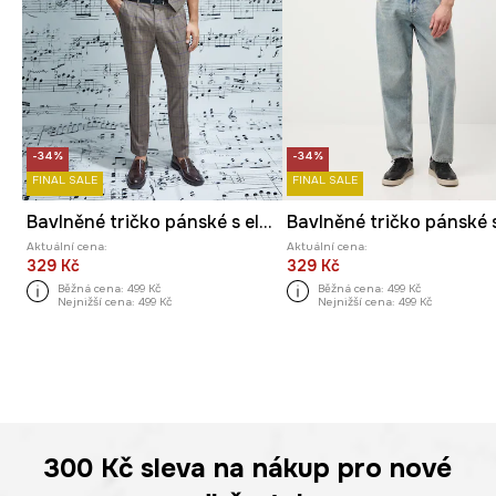
-34%
-34%
FINAL SALE
FINAL SALE
Bavlněné tričko pánské s elastanem z kolekce Národní institut Fryderyka Chopina x Medicine
Aktuální cena:
Aktuální cena:
329 Kč
329 Kč
Běžná cena:
499 Kč
Běžná cena:
499 Kč
Nejnižší cena:
499 Kč
Nejnižší cena:
499 Kč
300 Kč
sleva na nákup pro nové