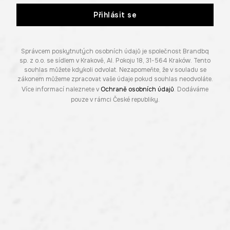
Přihlásit se
Správcem poskytnutých osobních údajů je společnost Brandbq
sp. z o.o. se sídlem v Krakově, Al. Pokoju 18, 31-564 Kraków. Tento
souhlas můžete kdykoli odvolat. Nezapomeňte, že v souladu se
zákonem můžeme zpracovat vaše údaje pokud souhlas neodvoláte.
Více informací naleznete v
Ochraně osobních údajů
. Dodáváme
pouze v rámci České republiky.