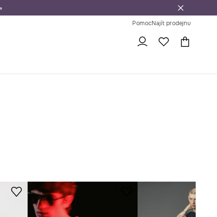
»
dní na vrácení zboží
Pomoc
Najít prodejnu