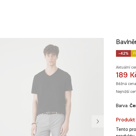
Bavlně
-42%
F
Aktuální ce
189 K
Běžná cena
Nejnižší ce
Barva:
č
Produkt
Tento pro
produkty z