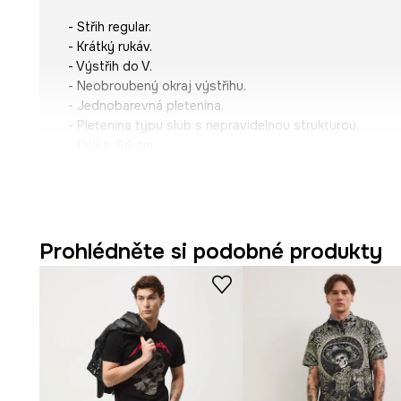
- Střih regular.
- Krátký rukáv.
- Výstřih do V.
- Neobroubený okraj výstřihu.
- Jednobarevná pletenina.
- Pletenina typu slub s nepravidelnou strukturou.
- Délka: 94 cm.
- Šířka hrudníku: 57,2 cm.
- Rozměry pro velikost: L.
Prohlédněte si podobné produkty