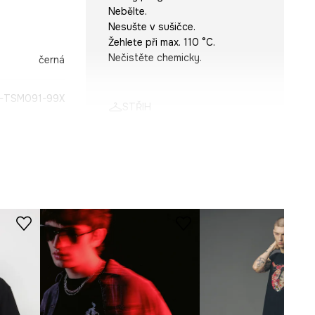
Nebělte.
Nesušte v sušičce.
Žehlete při max. 110 °C.
Nečistěte chemicky.
černá
-TSM091-99X
STŘIH
Výstřih
:
Výstřih do V
ROZMĚRY
Prohlédněte si rozměry
produktu