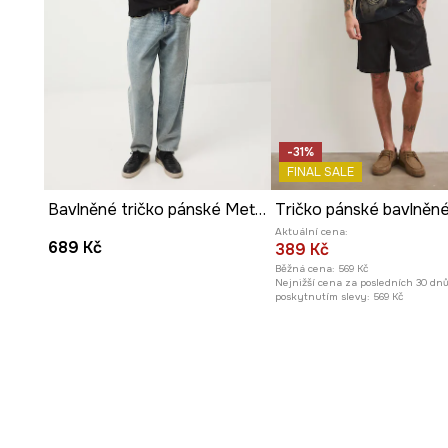
-31%
FINAL SALE
Bavlněné tričko pánské Metallica
Aktuální cena:
689 Kč
389 Kč
Běžná cena:
569 Kč
Nejnižší cena za posledních 30 dn
poskytnutím slevy:
569 Kč