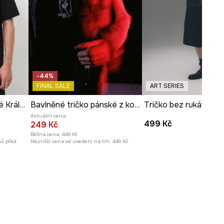
-44%
FINAL SALE
ART SERIES
Bavlněné tričko pánské Královská kolekce
Bavlněné tričko pánské z kolekce Valentine’s Day
Aktuální cena:
499 Kč
249 Kč
Běžná cena:
449 Kč
nů před
Nejnižší cena od uvedení na trh:
449 Kč