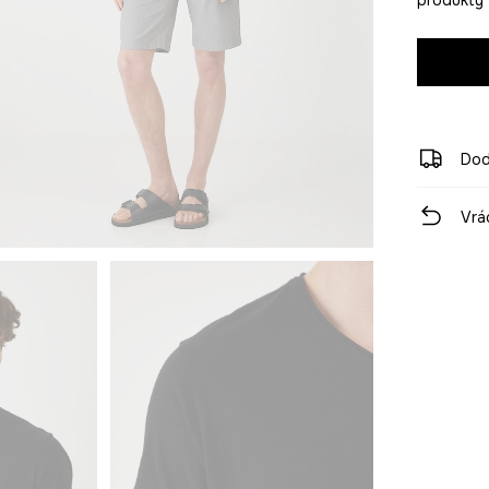
Dod
Vrá