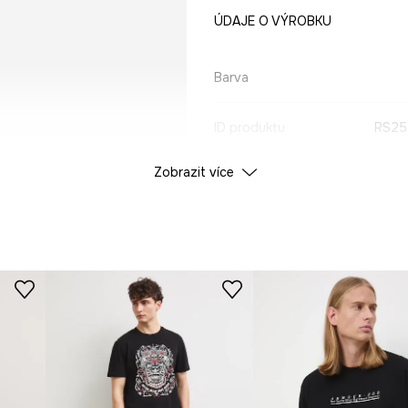
ÚDAJE O VÝROBKU
Barva
ID produktu
RS25
Zobrazit více