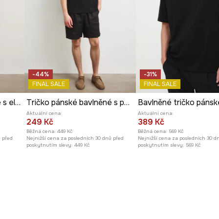
-44%
-31%
FINAL SALE
FINAL SALE
Tričko pánské bavlněné s elastanem
Tričko pánské bavlněné s potiskem
Aktuální cena:
Aktuální cena:
249 Kč
389 Kč
Běžná cena:
449 Kč
Běžná cena:
569 Kč
ů před
Nejnižší cena za posledních 30 dnů před
Nejnižší cena za posledních 30 d
poskytnutím slevy:
449 Kč
poskytnutím slevy:
569 Kč