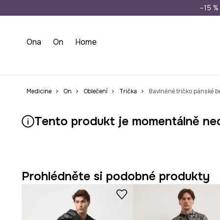
Doprava zdarma př
–15 % 
Ona
On
Home
Medicine
On
Oblečení
Trička
Bavlněné tričko pánské b
Tento produkt je momentálně ne
Prohlédněte si podobné produkty