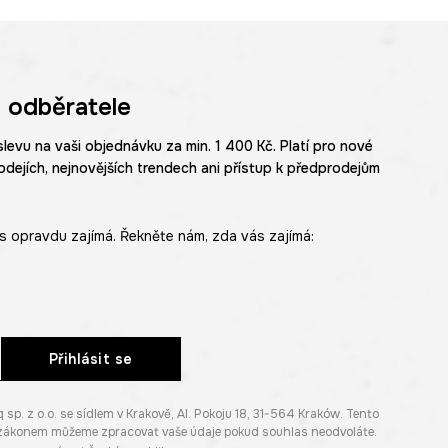
 odběratele
slevu na vaši objednávku za min. 1 400 Kč. Platí pro nové
odejích, nejnovějších trendech ani přístup k předprodejům
s opravdu zajímá. Řekněte nám, zda vás zajímá:
Přihlásit se
. z o.o. se sídlem v Krakově, Al. Pokoju 18, 31-564 Kraków. Tento
e zákonem můžeme zpracovat vaše údaje pokud souhlas neodvoláte.