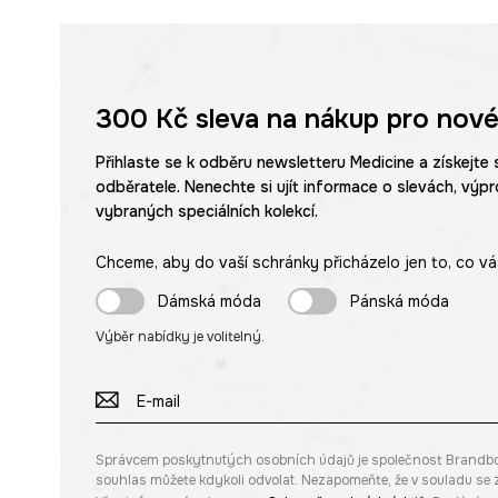
300 Kč
sleva na nákup pro nové
Přihlaste se k odběru newsletteru Medicine a získejte 
odběratele. Nenechte si ujít informace o slevách, výpr
vybraných speciálních kolekcí.
Chceme, aby do vaší schránky přicházelo jen to, co vá
Dámská móda
Pánská móda
Výběr nabídky je volitelný.
Správcem poskytnutých osobních údajů je společnost Brandbq sp
souhlas můžete kdykoli odvolat. Nezapomeňte, že v souladu s