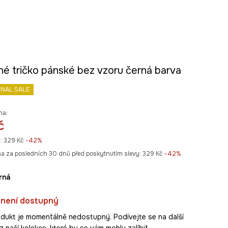
né tričko pánské bez vzoru černá barva
INAL SALE
na:
č
:
329 Kč
-42%
na za posledních 30 dnů před poskytnutím slevy:
329 Kč
 -42%
erná
 není dostupný
dukt je momentálně nedostupný. Podívejte se na další
 naší kolekce, které by se vám mohly zalíbit.