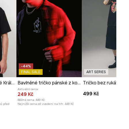
-44%
FINAL SALE
ART SERIES
Bavlněné tričko pánské Královská kolekce
Bavlněné tričko pánské z kolekce Valentine’s Day
Aktuální cena:
499 Kč
249 Kč
Běžná cena:
449 Kč
nů před
Nejnižší cena od uvedení na trh:
449 Kč