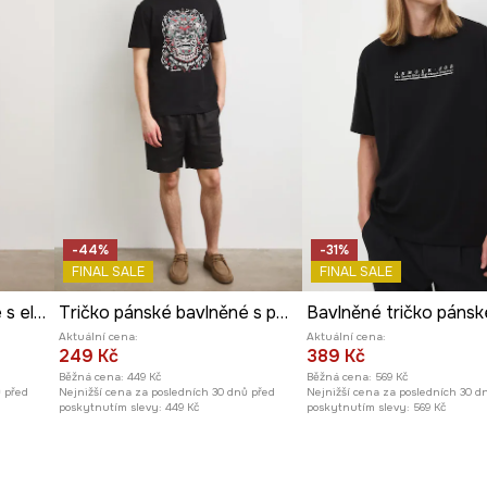
-44%
-31%
FINAL SALE
FINAL SALE
Tričko pánské bavlněné s elastanem
Tričko pánské bavlněné s potiskem
Aktuální cena:
Aktuální cena:
249 Kč
389 Kč
Běžná cena:
449 Kč
Běžná cena:
569 Kč
ů před
Nejnižší cena za posledních 30 dnů před
Nejnižší cena za posledních 30 d
poskytnutím slevy:
449 Kč
poskytnutím slevy:
569 Kč