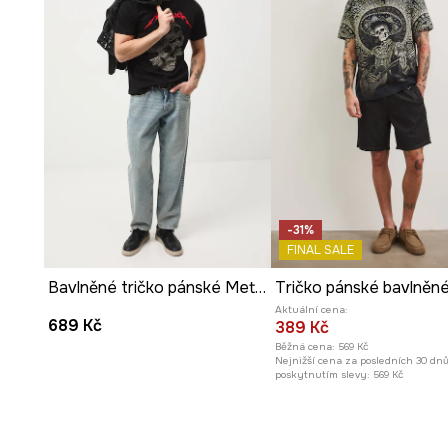
-31%
FINAL SALE
Bavlněné tričko pánské Metallica
Aktuální cena:
689 Kč
389 Kč
Běžná cena:
569 Kč
Nejnižší cena za posledních 30 dn
poskytnutím slevy:
569 Kč