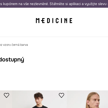
i nákupu nad 1 200 Kč
s kupónem na vše nezlevněné. Stáhněte si aplikaci a využijte slevu 
Odeslání i do 24 hodin
30 
ez vzoru černá barva
dostupný