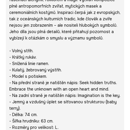
plné antropomorfních zvířat, mytických masek a
ceremoniálních kostýmů. Inspiraci čerpá jak z evropských,
tak z oceánských kulturních tradic, kde člověk a zvíře
nejsou jen zobrazením – ale nositeli hlubokých symbolů.
Jeho díla jsou plná detailů, které přitahují pozornost a
vybízejí k otázkám o smyslu a významu symbolů.
- Volný střih.
- Krátký rukáv.
- Snížená linie ramen.
- Kulatý, žebrovaný výstřih.
- Model s potiskem.
- Na přední straně je natištěn nápis:
Seek hidden truths.
Embrace the unknown with an open heart and mind.
- Na zadní straně je natištěn nápis:
Imagination is the key
.
- Jemný a vzdušný úplet se síťovanou strukturou (baby
terry).
- Délka: 74 cm.
- Šířka hrudníku: 63 cm.
- Rozměry pro velikost: L.