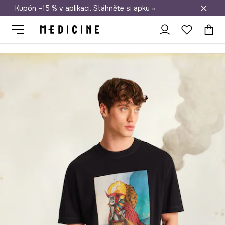
Kupón –15 % v aplikaci. Stáhněte si apku »
Doprava zdarma při nákupu nad 1 200 Kč
Medicine
On
Oblečení
Trička