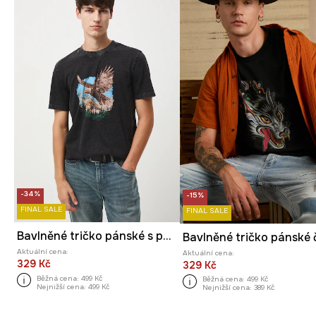
-34%
-15%
FINAL SALE
FINAL SALE
Bavlněné tričko pánské s potiskem
Aktuální cena:
Aktuální cena:
329 Kč
329 Kč
Běžná cena:
499 Kč
Běžná cena:
499 Kč
Nejnižší cena:
499 Kč
Nejnižší cena:
389 Kč