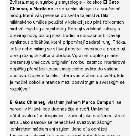
Zvířata, magie, symboly a mytologie – kolekce
El Gato
Chimney x Medicine
je spojením alchymie a současné
módy, které vás přenese do světa tajemství. Díla
milánského umělce použitá v kolekci jsou plná folklórních
motivů, mystiky a symboliky. Spojují vzdálené kultury a
otevírají nový dialog mezi tradicí a současností. Dávají
vzniknout příběhům, které připomínají zakleté runy. Trička,
košile nebo mikiny se stávají nositeli inspirace a propojují
prvky různých kultur a období. Výrazné doplňky směle
prezentují umělcovu originální tvorbu, zatímco interiérové
doplňky přenášejí kousek magického světa do vašeho
domova. Objevte kolekci, která vás vtáhne do světa, kde
je možné cokoli a hranice mezi posvátným a světským se
rozplývají!
El Gato Chimney
, vlastním jménem
Marco Campori
, se
narodil v Miláně, kde dodnes žije a tvoří. Umění ho
přitahovalo už v dospívání – začínal jako nadšenec street
artu. Jako samouk se nenechává svazovat žádným
konkrétním médiem ani stylem. Jeho díla odrážejí
fascinaci alchymií, folklorem a magií. Vytváří kompozice