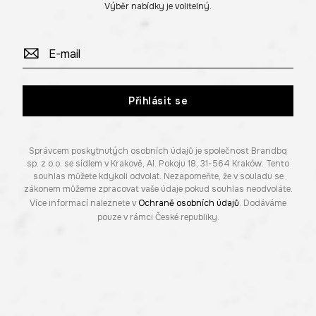
Výběr nabídky je volitelný.
Přihlásit se
Správcem poskytnutých osobních údajů je společnost Brandbq
sp. z o.o. se sídlem v Krakově, Al. Pokoju 18, 31-564 Kraków. Tento
souhlas můžete kdykoli odvolat. Nezapomeňte, že v souladu se
zákonem můžeme zpracovat vaše údaje pokud souhlas neodvoláte.
Více informací naleznete v
Ochraně osobních údajů
. Dodáváme
pouze v rámci České republiky.