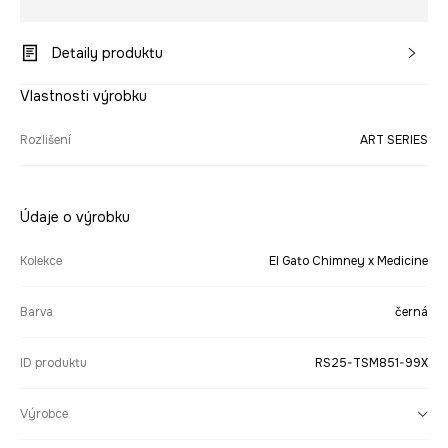
Detaily produktu
Vlastnosti výrobku
Rozlišení
ART SERIES
Údaje o výrobku
Kolekce
El Gato Chimney x Medicine
Barva
černá
ID produktu
RS25-TSM851-99X
Výrobce