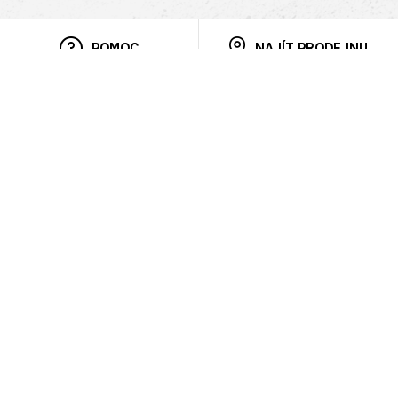
POMOC
NAJÍT PRODEJNU
Informace
O nás
Mobilní aplikace
Podmínky pro prezentaci zboží
Blog
Kontakt
Bezpečnost
Cooperation
Nahlašování porušení (whistleblowing)