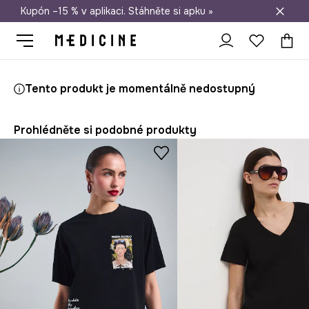
Kupón –15 % v aplikaci. Stáhněte si apku »
Doprava zdarma při nákupu nad 1 200 Kč
Medicine
Ona
Oblečení
Trička
Tento produkt je momentálně nedostupný
Prohlédněte si podobné produkty