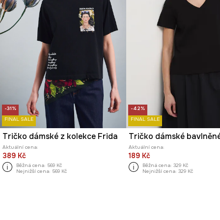
-31%
-42%
FINAL SALE
FINAL SALE
Tričko dámské z kolekce Frida
Tričko dámské bavlněn
Aktuální cena:
Aktuální cena:
389 Kč
189 Kč
Běžná cena:
569 Kč
Běžná cena:
329 Kč
Nejnižší cena:
569 Kč
Nejnižší cena:
329 Kč