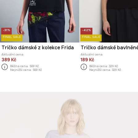
-31%
-42%
FINAL SALE
FINAL SALE
Tričko dámské z kolekce Frida
Tričko dámské bavlněn
Aktuální cena:
Aktuální cena:
389 Kč
189 Kč
Běžná cena:
569 Kč
Běžná cena:
329 Kč
Nejnižší cena:
569 Kč
Nejnižší cena:
329 Kč