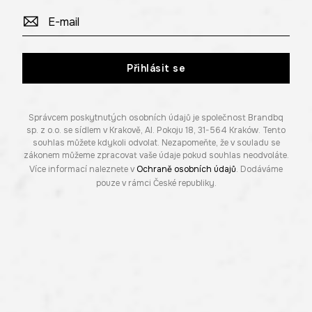
Přihlásit se
Správcem poskytnutých osobních údajů je společnost Brandbq
sp. z o.o. se sídlem v Krakově, Al. Pokoju 18, 31-564 Kraków. Tento
souhlas můžete kdykoli odvolat. Nezapomeňte, že v souladu se
zákonem můžeme zpracovat vaše údaje pokud souhlas neodvoláte.
Více informací naleznete v
Ochraně osobních údajů
. Dodáváme
pouze v rámci České republiky.