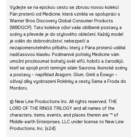
Vydejte se na epickou cestu se zbrusu novou kolekcí
Pán prstenů od Medicine, která vznikla ve spolupráci s
Warner Bros Discovery Global Consumer Products
(WBDGCP). Tato kolekce oživí vaše oblíbené postavy a
scény a převede je do stylového oblečení. Každý model
je oděn do dobrodružství, nebezpečí a
nezapomenutelného příběhu, který z Pána prstenů udělal
nadčasovou klasiku. Podmanivé potisky Medicine vám
umožní prozkoumat bohatý svět elfů, hobitů a čarodějů,
kteří se spojili proti temným silám Saurona. Ikonické scény
a postavy – například Aragorn, Glum, Gimli a Éowyn –
ožívají díky vyobrazení Roklinky a cesty Sama a Froda do
Mordoru.
© New Line Productions Inc. All rights reserved. THE
LORD OF THE RINGS TRILOGY and all names of the
characters, items, events, and places therein are ™ of
Middle-earth Enterprises, LLC under license to New Line
Productions, Inc. (s24)