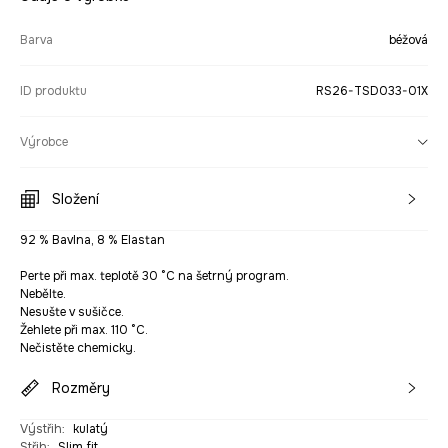
Barva
béžová
ID produktu
RS26-TSD033-01X
Výrobce
Složení
92 % Bavlna, 8 % Elastan
Perte při max. teplotě 30 °C na šetrný program.
Nebělte.
Nesušte v sušičce.
Žehlete při max. 110 °C.
Nečistěte chemicky.
Rozměry
Výstřih
:
kulatý
Střih
:
Slim fit