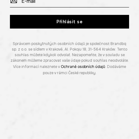
Přihlásit se
Správcem poskytnutých osobních údajů je společnost Brandbq
sp. z o.o. se sídlem v Krakově, Al. Pokoju 18, 31-564 Kraków. Tento
souhlas můžete kdykoli odvolat. Nezapomeňte, že v souladu se
zákonem můžeme zpracovat vaše údaje pokud souhlas neodvoláte.
Více informací naleznete v
Ochraně osobních údajů
. Dodáváme
pouze v rámci České republiky.