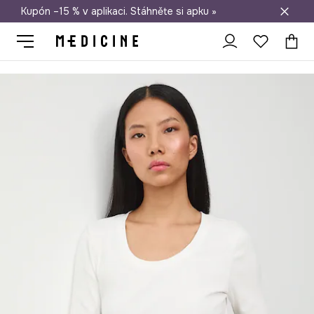
Kupón –15 % v aplikaci. Stáhněte si apku »
Doprava zdarma při nákupu nad 1 200 Kč
Medicine
Ona
Oblečení
Trička