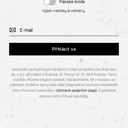
Pánská móda
Výběr nabídky je volitelný.
Přihlásit se
Správcem poskytnutých osobních údajů je společnost Brandbq
sp. z o.o. se sídlem v Krakově, Al. Pokoju 18, 31-564 Kraków. Tento
souhlas můžete kdykoli odvolat. Nezapomeňte, že v souladu se
zákonem můžeme zpracovat vaše údaje pokud souhlas neodvoláte.
Více informací naleznete v
Ochraně osobních údajů
. Dodáváme
pouze v rámci České republiky.