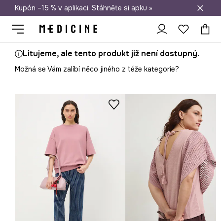
Kupón –15 % v aplikaci. Stáhněte si apku »
Doprava zdarma při nákupu nad 1 200 Kč
Litujeme, ale tento produkt již není dostupný.
Možná se Vám zalíbí něco jiného z téže kategorie?