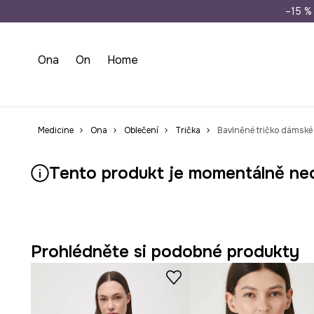
Doprava zdarma př
–15 % 
Ona
On
Home
Medicine
Ona
Oblečení
Trička
Bavlněné tričko dámské 
Tento produkt je momentálně ne
Prohlédněte si podobné produkty