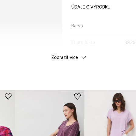
ÚDAJE O VÝROBKU
Barva
ID produktu
RS25
Zobrazit více
Výrobce