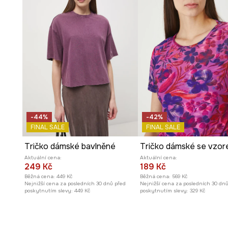
-44%
-42%
FINAL SALE
FINAL SALE
Tričko dámské bavlněné
Tričko dámské se vzo
Aktuální cena:
Aktuální cena:
249 Kč
189 Kč
Běžná cena:
449 Kč
Běžná cena:
569 Kč
Nejnižší cena za posledních 30 dnů před
Nejnižší cena za posledních 30 dn
poskytnutím slevy:
449 Kč
poskytnutím slevy:
329 Kč