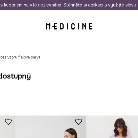
i nákupu nad 1 200 Kč
s kupónem na vše nezlevněné. Stáhněte si aplikaci a využijte slevu 
Odeslání i do 24 hodin
30 
bez vzoru fialová barva
dostupný