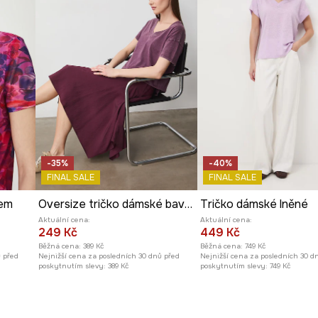
-35%
-40%
FINAL SALE
FINAL SALE
rem
Oversize tričko dámské bavlněné
Tričko dámské lněné
Aktuální cena:
Aktuální cena:
249 Kč
449 Kč
Běžná cena:
389 Kč
Běžná cena:
749 Kč
ů před
Nejnižší cena za posledních 30 dnů před
Nejnižší cena za posledních 30 d
poskytnutím slevy:
389 Kč
poskytnutím slevy:
749 Kč