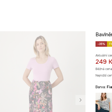
Bavlně
-35%
F
Aktuální ce
249 
Běžná cena
Nejnižší ce
Barva:
fi