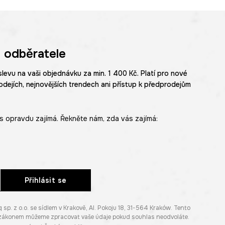
 odběratele
slevu na vaši objednávku za min. 1 400 Kč. Platí pro nové
odejích, nejnovějších trendech ani přístup k předprodejům
s opravdu zajímá. Řekněte nám, zda vás zajímá:
Přihlásit se
. z o.o. se sídlem v Krakově, Al. Pokoju 18, 31-564 Kraków. Tento
e zákonem můžeme zpracovat vaše údaje pokud souhlas neodvoláte.