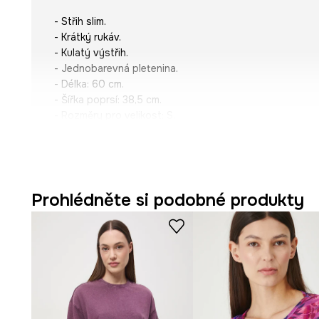
- Střih slim.
- Krátký rukáv.
- Kulatý výstřih.
- Jednobarevná pletenina.
- Délka: 60 cm.
- Šířka poprsí: 38,5 cm.
- Rozměry pro velikost: S.
Prohlédněte si podobné produkty