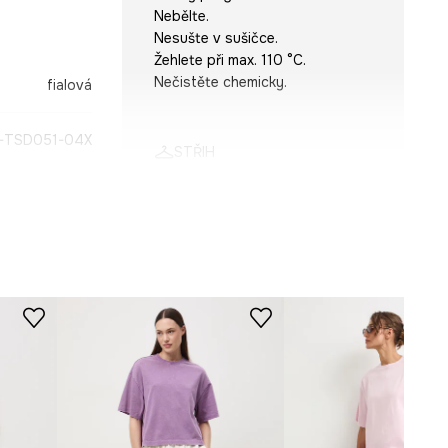
Nebělte.
Nesušte v sušičce.
Žehlete při max. 110 °C.
Nečistěte chemicky.
fialová
-TSD051-04X
STŘIH
Výstřih
:
kulatý
Střih
:
Slim fit