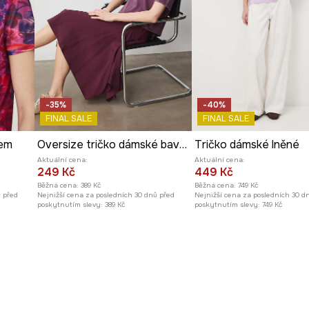
-35%
-40%
FINAL SALE
FINAL SALE
rem
Oversize tričko dámské bavlněné
Tričko dámské lněné
Aktuální cena:
Aktuální cena:
249 Kč
449 Kč
Běžná cena:
389 Kč
Běžná cena:
749 Kč
ů před
Nejnižší cena za posledních 30 dnů před
Nejnižší cena za posledních 30 d
poskytnutím slevy:
389 Kč
poskytnutím slevy:
749 Kč