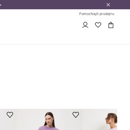
»
dní na vrácení zboží
Pomoc
Najít prodejnu