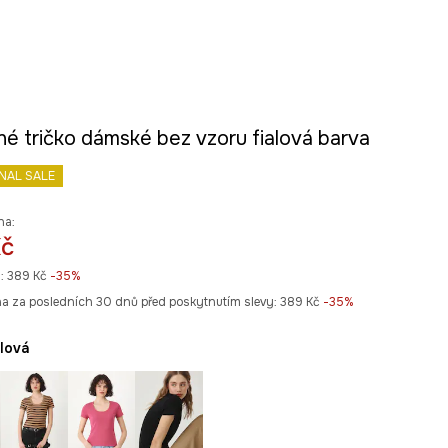
né tričko dámské bez vzoru fialová barva
INAL SALE
na:
Kč
:
389 Kč
-35%
na za posledních 30 dnů před poskytnutím slevy:
389 Kč
 -35%
alová