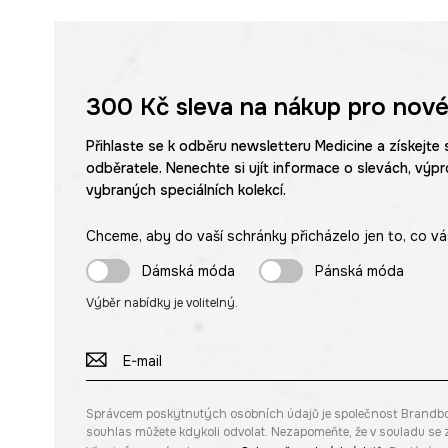
300 Kč
sleva na nákup pro nové
Přihlaste se k odběru newsletteru Medicine a získejte 
odběratele. Nenechte si ujít informace o slevách, výpr
vybraných speciálních kolekcí.
Chceme, aby do vaší schránky přicházelo jen to, co vá
Dámská móda
Pánská móda
Výběr nabídky je volitelný.
Správcem poskytnutých osobních údajů je společnost Brandbq sp
souhlas můžete kdykoli odvolat. Nezapomeňte, že v souladu s