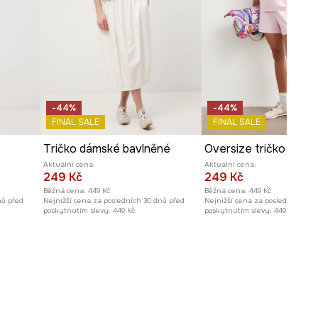
-44%
-44%
FINAL SALE
FINAL SALE
Tričko dámské bavlněné
Aktuální cena:
Aktuální cena:
249 Kč
249 Kč
Běžná cena:
449 Kč
Běžná cena:
449 Kč
nů před
Nejnižší cena za posledních 30 dnů před
Nejnižší cena za posledních 30 
poskytnutím slevy:
449 Kč
poskytnutím slevy:
449 Kč