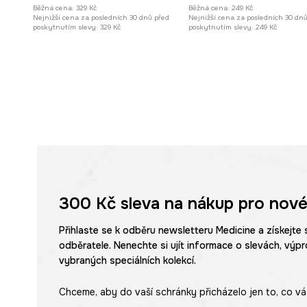
Běžná cena:
329 Kč
Běžná cena:
249 Kč
Nejnižší cena za posledních 30 dnů před
Nejnižší cena za posledních 30 dn
poskytnutím slevy:
329 Kč
poskytnutím slevy:
249 Kč
300 Kč
sleva na nákup pro nové
Přihlaste se k odběru newsletteru Medicine a získejte 
odběratele. Nenechte si ujít informace o slevách, výpr
vybraných speciálních kolekcí.
Chceme, aby do vaší schránky přicházelo jen to, co vá