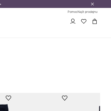
»
dní na vrácení zboží
Pomoc
Najít prodejnu