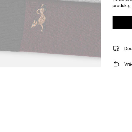
produkty z
Dod
Vrá