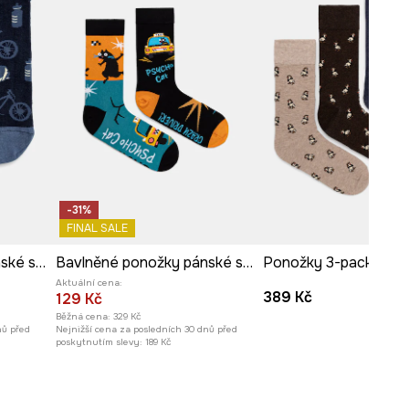
-31%
FINAL SALE
Bavlněné ponožky pánské se vzorem (2-pack) více barev
Bavlněné ponožky pánské se vzorem kočiček (2-pack)
Aktuální cena:
389 Kč
129 Kč
Běžná cena:
329 Kč
nů před
Nejnižší cena za posledních 30 dnů před
poskytnutím slevy:
189 Kč