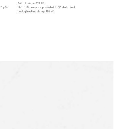
Běžná cena:
329 Kč
nů před
Nejnižší cena za posledních 30 dnů před
poskytnutím slevy:
189 Kč