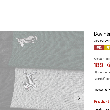
Bavlně
více bare
-51%
FI
Aktuální ce
189 K
Běžná cena
Nejnižší ce
Barva:
v
Produkt
Tento pro