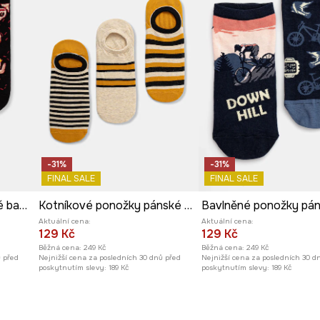
-31%
-31%
FINAL SALE
FINAL SALE
Ponožky 2-pack pánské bavlněné
Kotníkové ponožky pánské bavlněné pruhované 3-pack
Aktuální cena:
Aktuální cena:
129 Kč
129 Kč
Běžná cena:
249 Kč
Běžná cena:
249 Kč
ů před
Nejnižší cena za posledních 30 dnů před
Nejnižší cena za posledních 30 d
poskytnutím slevy:
189 Kč
poskytnutím slevy:
189 Kč