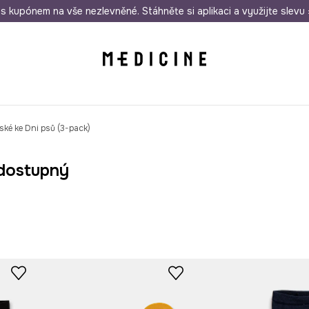
i nákupu nad 1 200 Kč
s kupónem na vše nezlevněné. Stáhněte si aplikaci a využijte slevu 
Odeslání i do 24 hodin
30 
ké ke Dni psů (3-pack)
dostupný