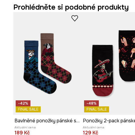
Prohlédněte si podobné produkty
-42%
-48%
FINAL SALE
FINAL SALE
Bavlněné ponožky pánské se vzorem psů (2-pack)
Aktuální cena:
Aktuální cena:
189 Kč
129 Kč