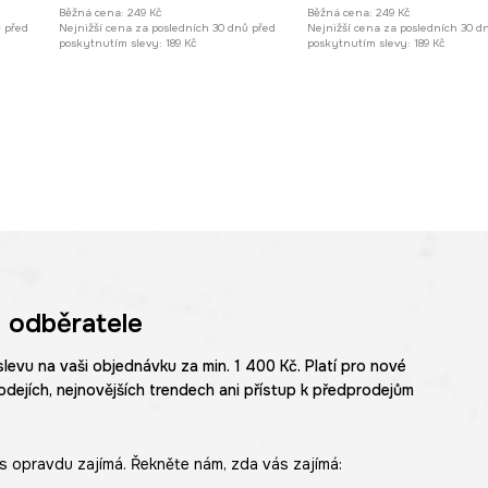
Běžná cena:
249 Kč
Běžná cena:
249 Kč
ů před
Nejnižší cena za posledních 30 dnů před
Nejnižší cena za posledních 30 d
poskytnutím slevy:
189 Kč
poskytnutím slevy:
189 Kč
 odběratele
slevu na vaši objednávku za min. 1 400 Kč. Platí pro nové
odejích, nejnovějších trendech ani přístup k předprodejům
s opravdu zajímá. Řekněte nám, zda vás zajímá: