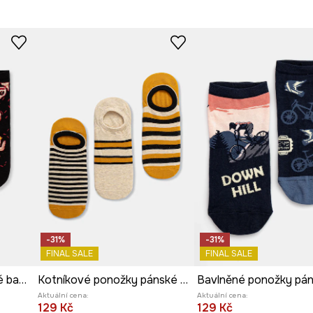
-31%
-31%
FINAL SALE
FINAL SALE
Ponožky 2-pack pánské bavlněné
Kotníkové ponožky pánské bavlněné pruhované 3-pack
Aktuální cena:
Aktuální cena:
129 Kč
129 Kč