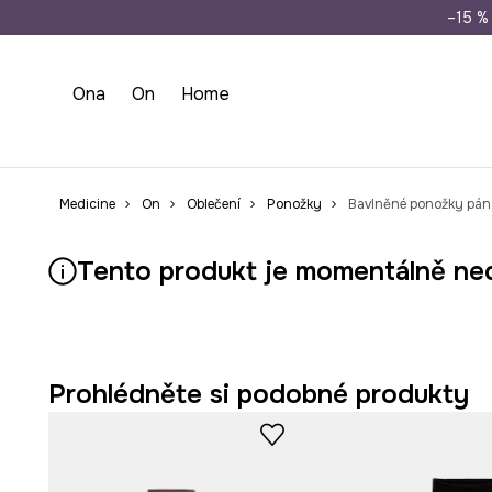
Doprava zdarma př
–15 % 
Ona
On
Home
Medicine
On
Oblečení
Ponožky
Bavlněné ponožky páns
Tento produkt je momentálně ne
Prohlédněte si podobné produkty