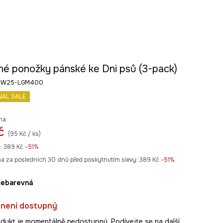
né ponožky pánské ke Dni psů (3-pack)
v RW25-LGM400
NAL SALE
na:
č
(95 Kč / ks)
:
389 Kč
-51%
na za posledních 30 dnů před poskytnutím slevy:
389 Kč
 -51%
ícebarevná
 není dostupný
dukt je momentálně nedostupný. Podívejte se na další