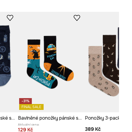
-31%
FINAL SALE
Bavlněné ponožky pánské se vzorem (2-pack) více barev
Bavlněné ponožky pánské se vzorem kočiček (2-pack)
Aktuální cena:
389 Kč
129 Kč