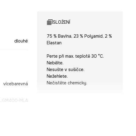
SLOŽENÍ
75 % Bavlna, 23 % Polyamid, 2 %
dlouhé
Elastan
Perte při max. teplotě 30 °C.
Nebělte.
Nesušte v sušičce.
Nežehlete.
Nečistěte chemicky.
vícebarevná
LGM400-MLA