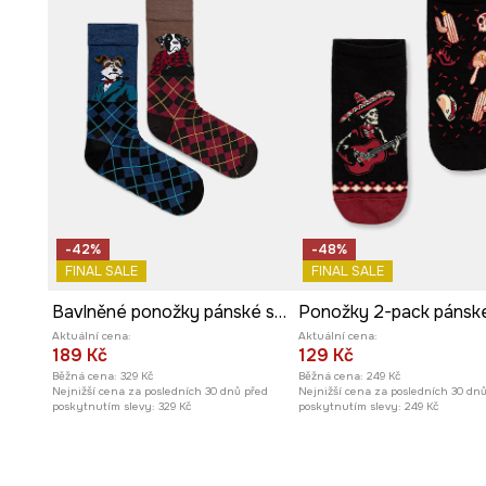
-42%
-48%
FINAL SALE
FINAL SALE
Bavlněné ponožky pánské se vzorem psů (2-pack)
Aktuální cena:
Aktuální cena:
189 Kč
129 Kč
Běžná cena:
329 Kč
Běžná cena:
249 Kč
Nejnižší cena za posledních 30 dnů před
Nejnižší cena za posledních 30 dn
poskytnutím slevy:
329 Kč
poskytnutím slevy:
249 Kč