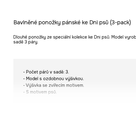
Bavlněné ponožky pánské ke Dni psů (3-pack)
Dlouhé ponožky ze speciální kolekce ke Dni psů. Model vyro
sadě 3 páry.
- Počet párů v sadě: 3.
- Model s ozdobnou výšivkou.
- Výšivka se zvířecím motivem.
- S motivem psů.