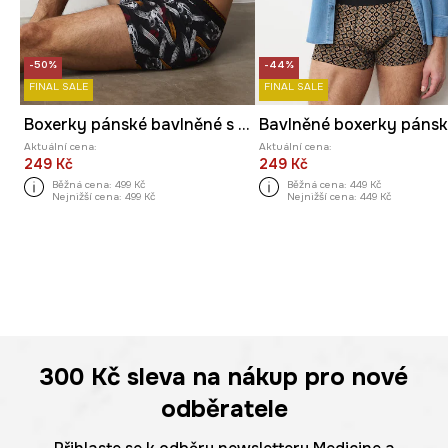
-50%
-44%
FINAL SALE
FINAL SALE
Boxerky pánské bavlněné s elastanem 2-pack
Aktuální cena:
Aktuální cena:
249 Kč
249 Kč
Běžná cena:
499 Kč
Běžná cena:
449 Kč
Nejnižší cena:
499 Kč
Nejnižší cena:
449 Kč
300 Kč
sleva na nákup pro nové
odběratele