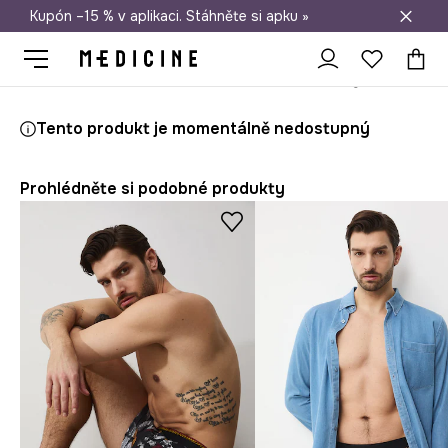
Kupón –15 % v aplikaci. Stáhněte si apku »
Doprava zdarma při nákupu nad 1 200 Kč
Medicine
On
Oblečení
Spodní prádlo
Boxerky
Tento produkt je momentálně nedostupný
Prohlédněte si podobné produkty