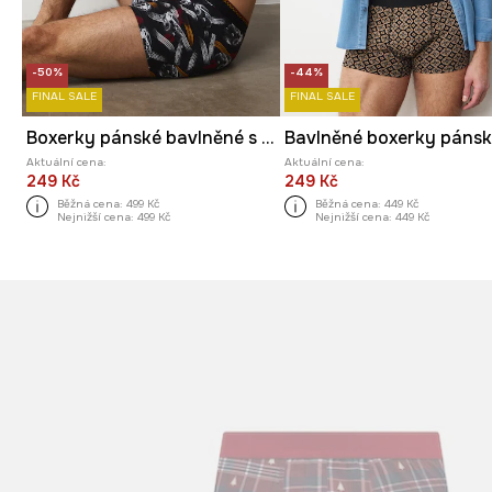
-50%
-44%
FINAL SALE
FINAL SALE
Boxerky pánské bavlněné s elastanem 2-pack
Aktuální cena:
Aktuální cena:
249 Kč
249 Kč
Běžná cena:
499 Kč
Běžná cena:
449 Kč
Nejnižší cena:
499 Kč
Nejnižší cena:
449 Kč