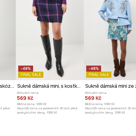
-48%
-48%
FINAL SALE
FINAL SALE
Sukně dámská midi z viskózy hladký povrch
Sukně dámská mini, s kostkovaným vzorem
Sukně dámská mini ze 
Aktuální cena:
Aktuální cena:
569 Kč
569 Kč
Běžná cena:
1099 Kč
Běžná cena:
1099 Kč
nů před
Nejnižší cena za posledních 30 dnů před
Nejnižší cena za posledních 30 d
poskytnutím slevy:
1099 Kč
poskytnutím slevy:
1099 Kč