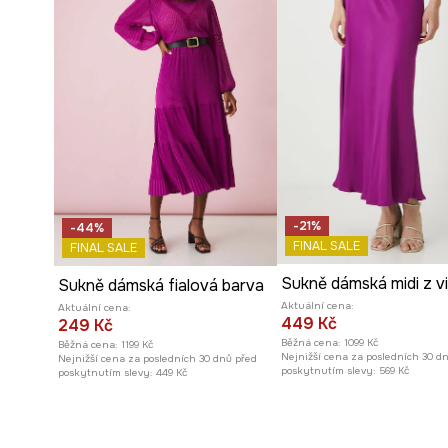
-21%
-44%
FINAL SALE
FINAL SALE
Sukně dámská fialová barva
Aktuální cena:
Aktuální cena:
449 Kč
249 Kč
Běžná cena:
1099 Kč
Běžná cena:
1199 Kč
Nejnižší cena za posledních 30 d
Nejnižší cena za posledních 30 dnů před
poskytnutím slevy:
569 Kč
poskytnutím slevy:
449 Kč