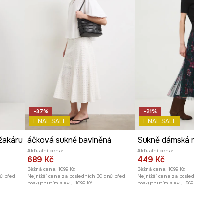
-37%
-21%
FINAL SALE
FINAL SALE
žakáru
áčková sukně bavlněná
Aktuální cena:
Aktuální cena:
689 Kč
449 Kč
Běžná cena:
1099 Kč
Běžná cena:
1099 Kč
nů před
Nejnižší cena za posledních 30 dnů před
Nejnižší cena za posledních 30 dn
poskytnutím slevy:
1099 Kč
poskytnutím slevy:
569 Kč