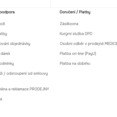
 podpora
Doručení / Platby
oží
Zásilkovna
atby
Kurýrní služba DPD
ování objednávky
Osobní odběr v prodejně MEDIC
 dárek
Platba on-line (PayU)
odmínky
Platba na dobírku
ží / odstoupení od smlouvy
ýměna a reklamace PRODEJNY
la