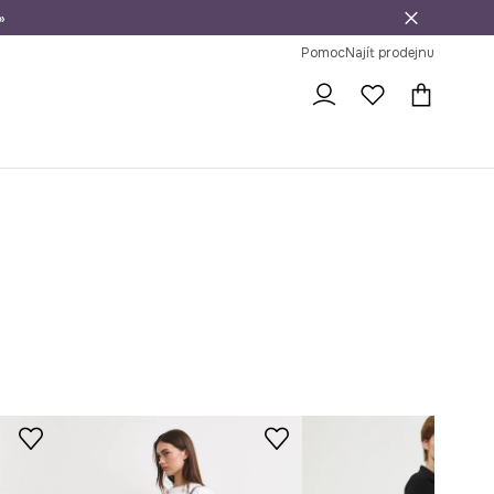
»
dní na vrácení zboží
Pomoc
Najít prodejnu