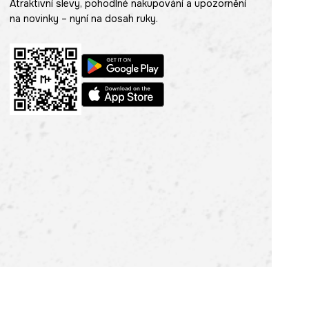
Atraktivní slevy, pohodlné nakupování a upozornění
na novinky – nyní na dosah ruky.