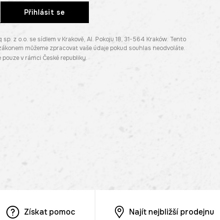
Přihlásit se
. z o.o. se sídlem v Krakově, Al. Pokoju 18, 31-564 Kraków. Tento
e zákonem můžeme zpracovat vaše údaje pokud souhlas neodvoláte.
pouze v rámci České republiky.
Získat pomoc
Najít nejbližší prodejnu