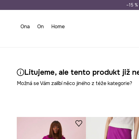
Doprava zdarma př
–15 % 
Ona
On
Home
Litujeme, ale tento produkt již n
Možná se Vám zalíbí něco jiného z téže kategorie?