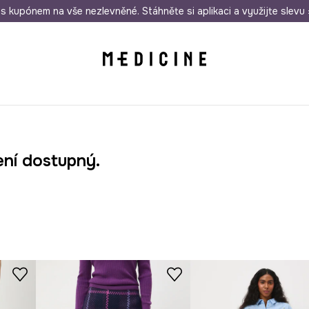
i nákupu nad 1 200 Kč
s kupónem na vše nezlevněné. Stáhněte si aplikaci a využijte slevu 
Odeslání i do 24 hodin
30 
ení dostupný.