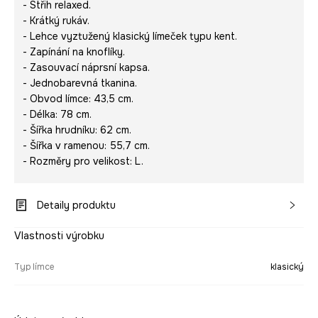
- Střih relaxed.
- Krátký rukáv.
- Lehce vyztužený klasický límeček typu kent.
- Zapínání na knoflíky.
- Zasouvací náprsní kapsa.
- Jednobarevná tkanina.
- Obvod límce: 43,5 cm.
- Délka: 78 cm.
- Šířka hrudníku: 62 cm.
- Šířka v ramenou: 55,7 cm.
- Rozměry pro velikost: L.
Detaily produktu
Vlastnosti výrobku
Typ límce
klasický