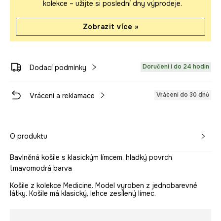
kolekce – užijte si poslední dny výprodeje.
Zobrazit více »
Doručení i do 24 hodin
Dodací podmínky
Vrácení do 30 dnů
Vrácení a reklamace
O produktu
Bavlněná košile s klasickým límcem, hladký povrch
tmavomodrá barva
Košile z kolekce Medicine. Model vyroben z jednobarevné
látky. Košile má klasický, lehce zesílený límec.