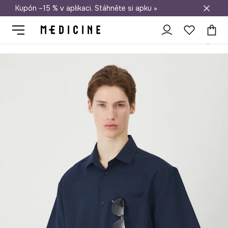
Kupón –15 % v aplikaci. Stáhněte si apku »
Doprava zdarma při nákupu nad 1 200 Kč
Medicine
On
Oblečení
Košile