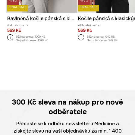
-48%
-40%
FINAL SALE
FINAL SALE
Bavlněná košile pánská s klasickým límcem, se vzorem
Aktuální cena:
Aktuální cena:
569 Kč
569 Kč
Běžná cena:
1099 Kč
Běžná cena:
949 Kč
Nejnižší cena:
1099 Kč
Nejnižší cena:
949 Kč
300 Kč
sleva na nákup pro nové
odběratele
Přihlaste se k odběru newsletteru Medicine a
získejte slevu na vaši objednávku za min. 1 400