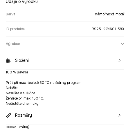
Údaje o výrobku
Barva
námořnická modř
ID produktu
RS25-KKM601-59X
Výrobce
Složení
100 % Bavlna
Prát při max. teplotě 30 °C na šetrný program.
Nebělte.
Nesušte v sušičce.
Žehlete při max. 150 °C.
Nečistěte chemicky.
Rozměry
Rukáv
:
krátký