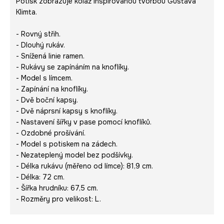
Potisk zobrazuje koláž inspirovanou tvorbou Gustava
Klimta.
- Rovný střih.
- Dlouhý rukáv.
- Snížená linie ramen.
- Rukávy se zapínáním na knoflíky.
- Model s límcem.
- Zapínání na knoflíky.
- Dvě boční kapsy.
- Dvě náprsní kapsy s knoflíky.
- Nastavení šířky v pase pomocí knoflíků.
- Ozdobné prošívání.
- Model s potiskem na zádech.
- Nezateplený model bez podšívky.
- Délka rukávu (měřeno od límce): 81,9 cm.
- Délka: 72 cm.
- Šířka hrudníku: 67,5 cm.
- Rozměry pro velikost: L.