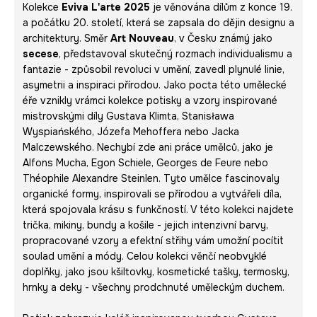
Kolekce
Eviva L'arte 2025
je věnována dílům z konce 19.
a počátku 20. století, která se zapsala do dějin designu a
architektury. Směr
Art Nouveau
, v Česku známý jako
secese
, představoval skutečný rozmach individualismu a
fantazie - způsobil revoluci v umění, zavedl plynulé linie,
asymetrii a inspiraci přírodou. Jako pocta této umělecké
éře vznikly vrámci kolekce potisky a vzory inspirované
mistrovskými díly Gustava Klimta, Stanisława
Wyspiańského, Józefa Mehoffera nebo Jacka
Malczewského. Nechybí zde ani práce umělců, jako je
Alfons Mucha, Egon Schiele, Georges de Feure nebo
Théophile Alexandre Steinlen. Tyto umělce fascinovaly
organické formy, inspirovali se přírodou a vytvářeli díla,
která spojovala krásu s funkčností. V této kolekci najdete
trička, mikiny, bundy a košile - jejich intenzivní barvy,
propracované vzory a efektní střihy vám umožní pocítit
soulad umění a módy. Celou kolekci věnčí neobvyklé
doplňky, jako jsou kšiltovky, kosmetické tašky, termosky,
hrnky a deky - všechny prodchnuté uměleckým duchem.