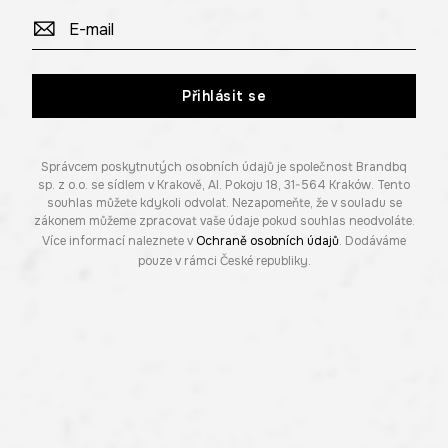
Přihlásit se
Správcem poskytnutých osobních údajů je společnost Brandbq
sp. z o.o. se sídlem v Krakově, Al. Pokoju 18, 31-564 Kraków. Tento
souhlas můžete kdykoli odvolat. Nezapomeňte, že v souladu se
zákonem můžeme zpracovat vaše údaje pokud souhlas neodvoláte.
Více informací naleznete v
Ochraně osobních údajů
. Dodáváme
pouze v rámci České republiky.