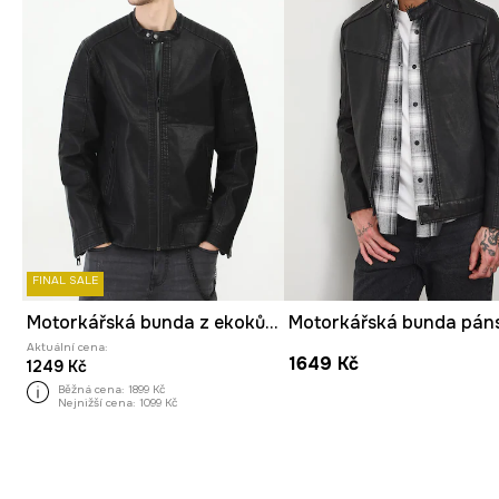
FINAL SALE
Motorkářská bunda z ekokůže černá barva
Aktuální cena:
1649 Kč
1249 Kč
Běžná cena:
1899 Kč
Nejnižší cena:
1099 Kč