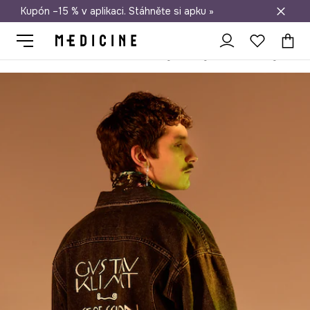
Kupón –15 % v aplikaci. Stáhněte si apku »
Doprava zdarma při nákupu nad 1 200 Kč
Medicine
On
Oblečení
Bundy a kabáty
Krátké bundy