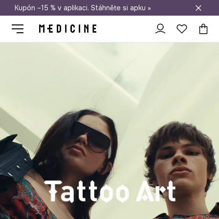
Kupón –15 % v aplikaci. Stáhněte si apku »
Doprava zdarma při nákupu nad 1 200 Kč