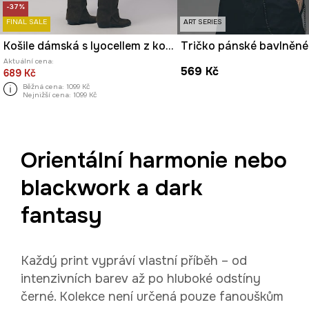
-37%
FINAL SALE
ART SERIES
Košile dámská s lyocellem z kolekce Tattoo Art by Tuan Nguyen
Aktuální cena:
569 Kč
689 Kč
Běžná cena:
1099 Kč
Nejnižší cena:
1099 Kč
Orientální harmonie nebo
blackwork a dark
fantasy
Každý print vypráví vlastní příběh – od
intenzivních barev až po hluboké odstíny
černé. Kolekce není určená pouze fanouškům