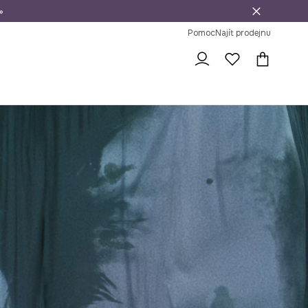
»
dní na vrácení zboží
Pomoc
Najít prodejnu