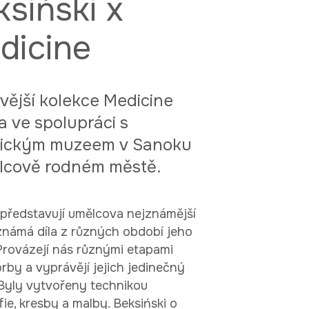
siński x
dicine
vější kolekce Medicine
a ve spolupráci s
rickým muzeem v Sanoku
lcově rodném městě.
 představují umělcova nejznámější
známá díla z různých období jeho
 Provázejí nás různými etapami
rby a vyprávějí jejich jedinečný
 Byly vytvořeny technikou
ie, kresby a malby. Beksiński o