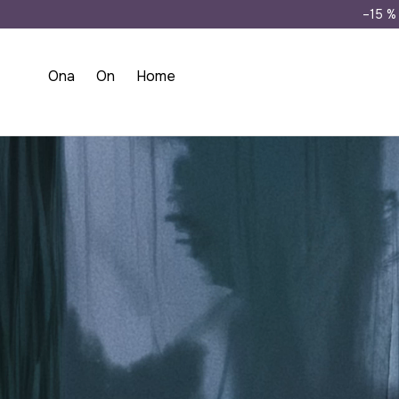
Doprava zdarma př
–15 % 
Ona
On
Home