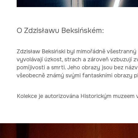
O Zdzisławu Beksińském:
Zdzisław Beksiński byl mimořádně všestranný umě
vyvolávají úzkost, strach a zároveň vzbuzují 
pomíjivosti a smrti. Jeho obrazy jsou bez náz
všeobecně známý svými fantaskními obrazy pln
Kolekce je autorizována Historickým muzeem 