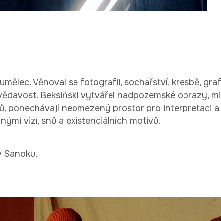
lec. Věnoval se fotografii, sochařství, kresbě, grafi
zvědavost. Beksiński vytvářel nadpozemské obrazy, mi
vů, ponechávají neomezený prostor pro interpretaci a
ými vizí, snů a existenciálních motivů.
v Sanoku.