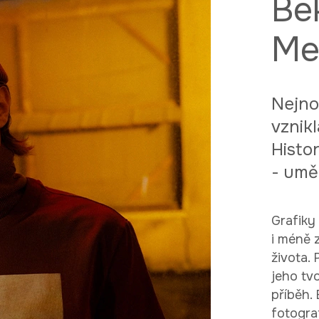
Bek
Me
Nejno
vznikl
Histo
- umě
Grafiky
i méně 
života.
jeho tvo
příběh.
fotograf