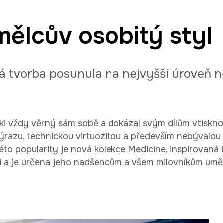
mělcův osobitý styl
tvorba posunula na nejvyšší úroveň neje
ski vždy věrný sám sobě a dokázal svým dílům vtiskn
ýrazu, technickou virtuozitou a především nebývalou 
éto popularity je nová kolekce Medicine, inspirovan
 je určena jeho nadšencům a všem milovníkům umění” 