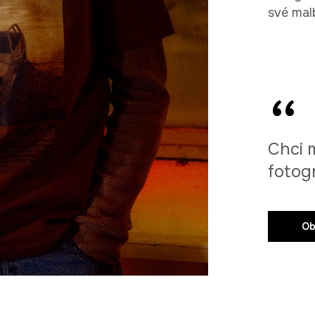
své malb
Chci 
fotog
Ob