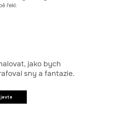
ě řekl:
malovat, jako bych
rafoval sny a fantazie.
jevte