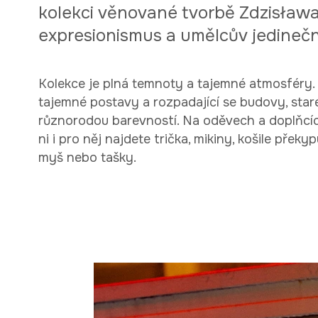
kolekci věnované tvorbě Zdzisława B
expresionismus a umělcův jedinečn
Kolekce je plná temnoty a tajemné atmosféry.
tajemné postavy a rozpadající se budovy, staré
různorodou barevností. Na oděvech a doplňcích 
ni i pro něj najdete trička, mikiny, košile př
myš nebo tašky.