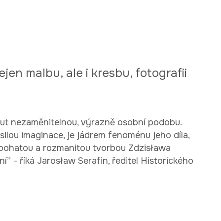
n malbu, ale i kresbu, fotografii
out nezaměnitelnou, výrazně osobní podobu.
silou imaginace, je jádrem fenoménu jeho díla,
á bohatou a rozmanitou tvorbou Zdzisława
- říká Jarosław Serafin, ředitel Historického