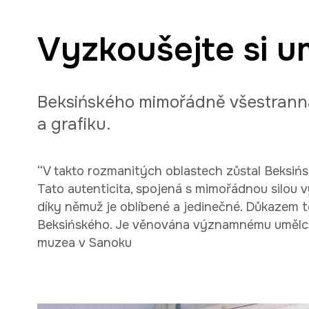
Vyzkoušejte si u
Beksińského mimořádně všestranná 
a grafiku.
“V takto rozmanitých oblastech zůstal Beksiń
Tato autenticita, spojená s mimořádnou silou v
díky němuž je oblíbené a jedinečné. Důkazem t
Beksińského. Je věnována významnému umělci a
muzea v Sanoku