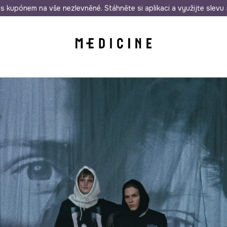
i nákupu nad 1 200 Kč
s kupónem na vše nezlevněné. Stáhněte si aplikaci a využijte slevu 
Odeslání i do 24 hodin
30 