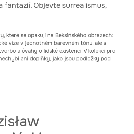
 fantazií. Objevte surrealismus,
y, které se opakují na Beksińského obrazech:
ické vize v jednotném barevném tónu, ale s
orbu a úvahy o lidské existenci. V kolekci pro
 nechybí ani doplňky, jako jsou podložky pod
zisław