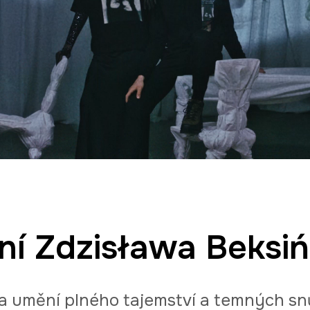
ní Zdzisława Beksiń
ta umění plného tajemství a temných snů