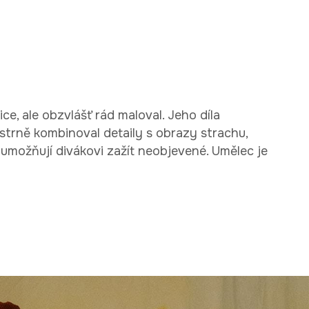
ce, ale obzvlášť rád maloval. Jeho díla
strně kombinoval detaily s obrazy strachu,
 umožňují divákovi zažít neobjevené. Umělec je