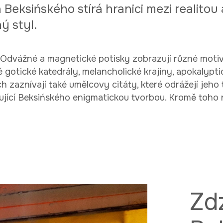
eksińského stírá hranici mezi realitou a
ý styl.
 Odvážné a magnetické potisky zobrazují různé motiv
 gotické katedrály, melancholické krajiny, apokalypt
zaznívají také umělcovy citáty, které odrážejí jeho tv
ekypující Beksińského enigmatickou tvorbou. Kromě toho
Zd