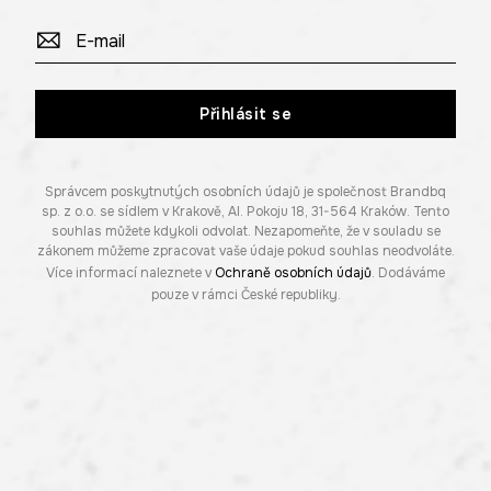
Přihlásit se
Správcem poskytnutých osobních údajů je společnost Brandbq
sp. z o.o. se sídlem v Krakově, Al. Pokoju 18, 31-564 Kraków. Tento
souhlas můžete kdykoli odvolat. Nezapomeňte, že v souladu se
zákonem můžeme zpracovat vaše údaje pokud souhlas neodvoláte.
Více informací naleznete v
Ochraně osobních údajů
. Dodáváme
pouze v rámci České republiky.