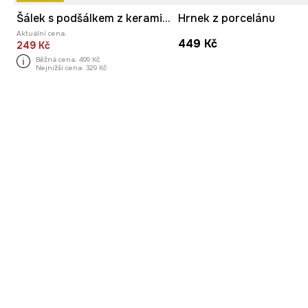
Šálek s podšálkem z keramiky
Hrnek z porcelánu
Aktuální cena:
449 Kč
249 Kč
Běžná cena:
499 Kč
Nejnižší cena:
329 Kč