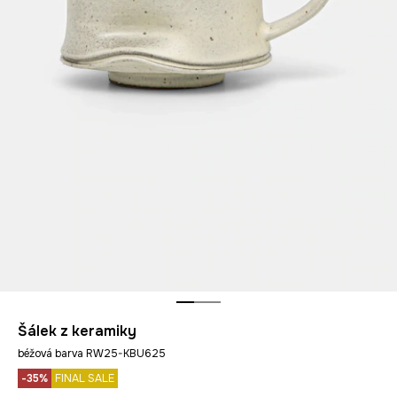
Šálek z keramiky
béžová barva RW25-KBU625
-35%
FINAL SALE