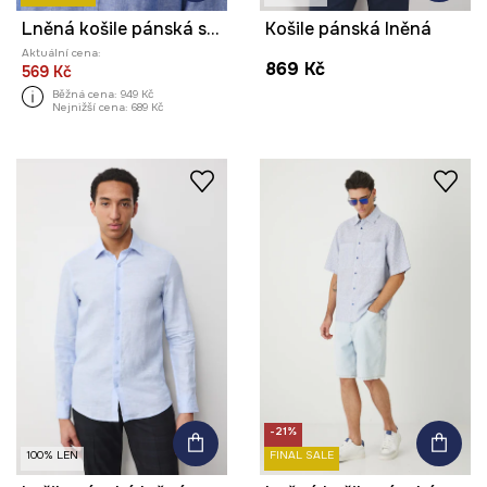
Lněná košile pánská s límcem button-down modrá barva
Košile pánská lněná
Aktuální cena:
869 Kč
569 Kč
Běžná cena:
949 Kč
Nejnižší cena:
689 Kč
-21%
100% LEN
FINAL SALE