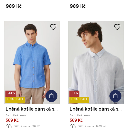
989 Kč
989 Kč
-34%
-17%
FINAL SALE
FINAL SALE
Lněná košile pánská s límcem button-down modrá barva
Lněná košile pánská s límcem button-down modrá barva
Aktuální cena:
Aktuální cena:
569 Kč
569 Kč
Běžná cena:
869 Kč
Běžná cena:
1249 Kč