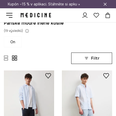
Kupón –15 % v aplikaci. Stáhněte si apku »
Doprava zdarma při nákupu nad 1 200 Kč
Pánské modré lněné košile
(
19
výsledků
)
on
Filtr