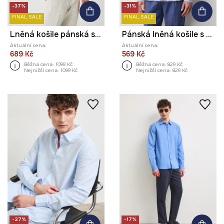
-37%
-31%
FINAL SALE
FINAL SALE
Lněná košile pánská s klasickým límcem modrá barva
Pánská lněná košile s klasickým límcem a proužky
Aktuální cena:
Aktuální cena:
689 Kč
569 Kč
Běžná cena:
1099 Kč
Běžná cena:
829 Kč
Nejnižší cena:
1099 Kč
Nejnižší cena:
829 Kč
-27%
-17%