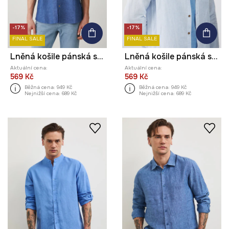
-17%
-17%
FINAL SALE
FINAL SALE
Lněná košile pánská se stojáčkem modrá barva
Lněná košile pánská s límcem button-down modrá barva
Aktuální cena:
Aktuální cena:
569 Kč
569 Kč
Běžná cena:
949 Kč
Běžná cena:
949 Kč
Nejnižší cena:
689 Kč
Nejnižší cena:
689 Kč