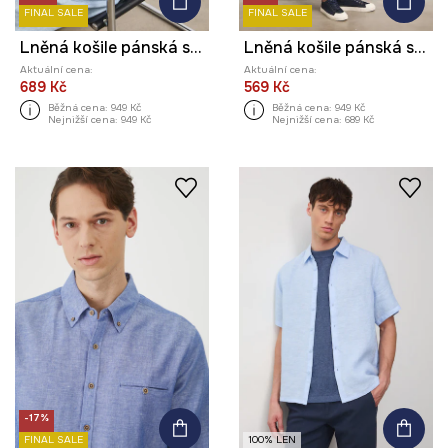
FINAL SALE
FINAL SALE
Lněná košile pánská s klasickým límcem hladký povrch
Lněná košile pánská s klasickým límcem hladký povrch
Aktuální cena:
Aktuální cena:
689 Kč
569 Kč
Běžná cena:
949 Kč
Běžná cena:
949 Kč
Nejnižší cena:
949 Kč
Nejnižší cena:
689 Kč
-17%
FINAL SALE
100% LEN