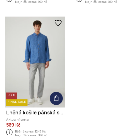
Nejnižší cena:
869 Kč
Nejnižší cena:
689 Kč
-17%
FINAL SALE
Lněná košile pánská s límcem button-down modrá barva
Aktuální cena:
569 Kč
Běžná cena:
1249 Kč
Nejnižší cena:
689 Kč