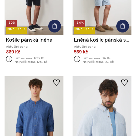
-30%
-34%
FINAL SALE
FINAL SALE
Košile pánská lněná
Lněná košile pánská s límcem button-down modrá barva
Aktuální cena:
Aktuální cena:
869 Kč
569 Kč
Běžná cena:
1249 Kč
Běžná cena:
869 Kč
Nejnižší cena:
1249 Kč
Nejnižší cena:
869 Kč