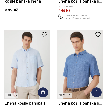
košile pánská lněná
Lněná košile pánská s límcem a proužky
Aktuální cena:
949 Kč
449 Kč
Běžná cena:
869 Kč
Nejnižší cena:
569 Kč
100% LEN
100% LEN
Lněná košile pánská s klasickým límcem modrá barva
Lněná košile pánská s klasickým límcem modrá barva