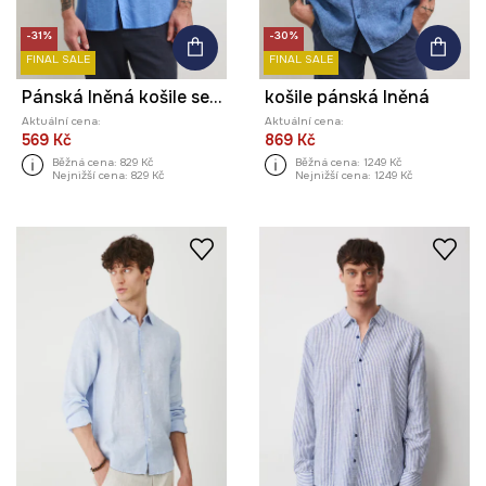
-31%
-30%
FINAL SALE
FINAL SALE
Pánská lněná košile se stojáčkem
košile pánská lněná
Aktuální cena:
Aktuální cena:
569 Kč
869 Kč
Běžná cena:
829 Kč
Běžná cena:
1249 Kč
Nejnižší cena:
829 Kč
Nejnižší cena:
1249 Kč