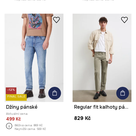
-12%
FINAL SALE
Džíny pánské
Regular fit kalhoty pánské bavlněné s elastanem hladké
Aktuální cena:
829 Kč
499 Kč
Běžná cena:
869 Kč
Nejnižší cena:
569 Kč