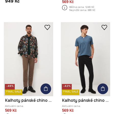
949 Kč
569 Kč
Běžná cena:
1249 Kč
Nejnižší cena:
689 Kč
-48%
-42%
FINAL SALE
FINAL SALE
Kalhoty pánské chino s jemným vzorem
Kalhoty pánské chino bez vzoru
Aktuální cena:
Aktuální cena:
569 Kč
569 Kč