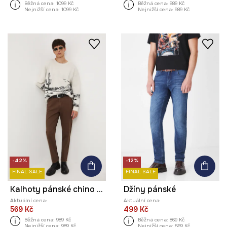
Běžná cena:
1099 Kč
Běžná cena:
989 Kč
Nejnižší cena:
1099 Kč
Nejnižší cena:
989 Kč
-42%
-12%
FINAL SALE
FINAL SALE
Kalhoty pánské chino bez vzoru
Džíny pánské
Aktuální cena:
Aktuální cena:
569 Kč
499 Kč
Běžná cena:
989 Kč
Běžná cena:
869 Kč
Nejnižší cena:
989 Kč
Nejnižší cena:
569 Kč