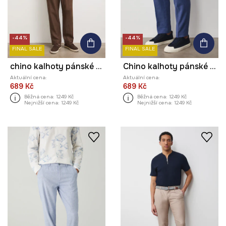
-44%
-44%
FINAL SALE
FINAL SALE
chino kalhoty pánské lněné
Chino kalhoty pánské se lnem regular waist
Aktuální cena:
Aktuální cena:
689 Kč
689 Kč
Běžná cena:
1249 Kč
Běžná cena:
1249 Kč
Nejnižší cena:
1249 Kč
Nejnižší cena:
1249 Kč