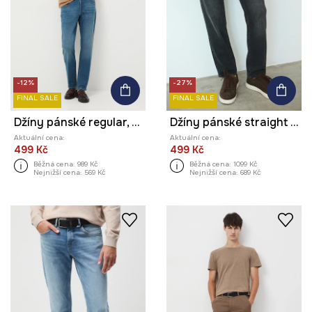
-12%
-27%
FINAL SALE
FINAL SALE
Džíny pánské regular, se sepraným efektem
Džíny pánské straight se sepraným efektem
Aktuální cena:
Aktuální cena:
499 Kč
499 Kč
Běžná cena:
989 Kč
Běžná cena:
1099 Kč
Nejnižší cena:
569 Kč
Nejnižší cena:
689 Kč