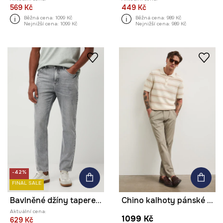
569 Kč
449 Kč
Běžná cena:
1099 Kč
Běžná cena:
989 Kč
Nejnižší cena:
1099 Kč
Nejnižší cena:
989 Kč
-42%
FINAL SALE
Bavlněné džíny tapered se sepraným efektem
Chino kalhoty pánské bavlněné s elastanem
Aktuální cena:
1099 Kč
629 Kč