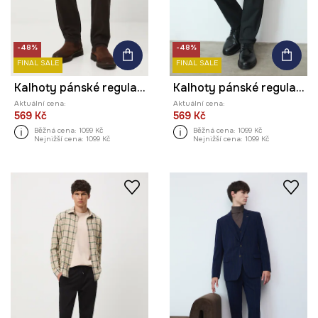
-48%
-48%
FINAL SALE
FINAL SALE
Kalhoty pánské regular, s jemným vzorem
Kalhoty pánské regular, s jemným vzorem
Aktuální cena:
Aktuální cena:
569 Kč
569 Kč
Běžná cena:
1099 Kč
Běžná cena:
1099 Kč
Nejnižší cena:
1099 Kč
Nejnižší cena:
1099 Kč