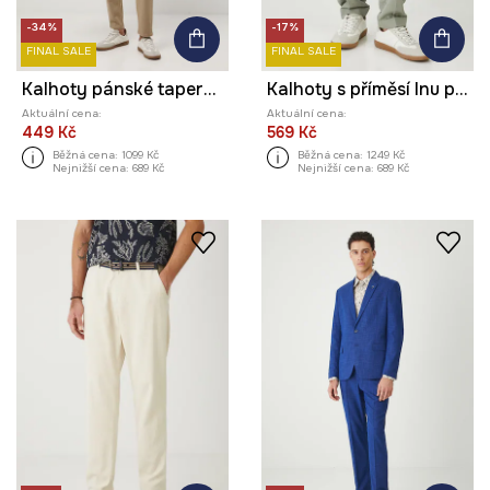
-34%
-17%
FINAL SALE
FINAL SALE
Kalhoty pánské tapered, s cargo kapsami
Kalhoty s příměsí lnu pánské hladký povrch
Aktuální cena:
Aktuální cena:
449 Kč
569 Kč
Běžná cena:
1099 Kč
Běžná cena:
1249 Kč
Nejnižší cena:
689 Kč
Nejnižší cena:
689 Kč