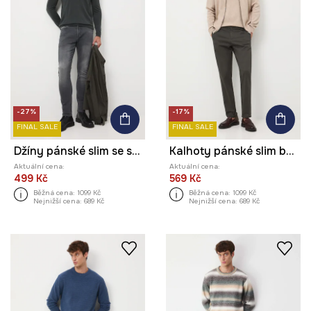
-27%
-17%
FINAL SALE
FINAL SALE
Džíny pánské slim se sepraným efektem
Kalhoty pánské slim bez vzoru
Aktuální cena:
Aktuální cena:
499 Kč
569 Kč
Běžná cena:
1099 Kč
Běžná cena:
1099 Kč
Nejnižší cena:
689 Kč
Nejnižší cena:
689 Kč