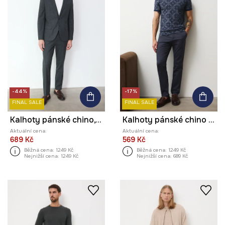
-44%
-17%
FINAL SALE
FINAL SALE
Kalhoty pánské chino, s károvaným vzorem
Kalhoty pánské chino bez vzoru
Aktuální cena:
Aktuální cena:
689 Kč
569 Kč
Běžná cena:
1249 Kč
Běžná cena:
1249 Kč
Nejnižší cena:
1249 Kč
Nejnižší cena:
689 Kč