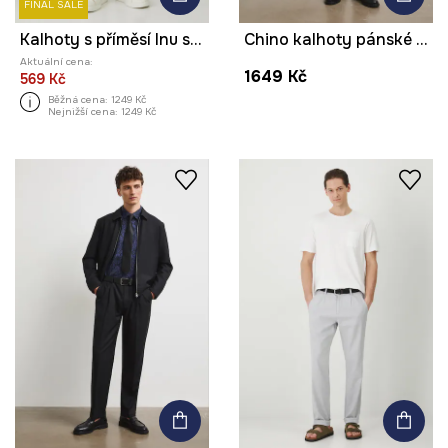
FINAL SALE
Kalhoty s příměsí lnu slim, melanž tmavomodrá barva
Chino kalhoty pánské s vlnou
Aktuální cena:
1649 Kč
569 Kč
Běžná cena:
1249 Kč
Nejnižší cena:
1249 Kč