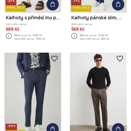
-37%
-17%
FINAL SALE
FINAL SALE
Kalhoty s příměsí lnu pánské s páskem
Kalhoty pánské slim, melanž
Aktuální cena:
Aktuální cena:
689 Kč
569 Kč
Běžná cena:
1099 Kč
Běžná cena:
1249 Kč
Nejnižší cena:
1099 Kč
Nejnižší cena:
689 Kč
-54%