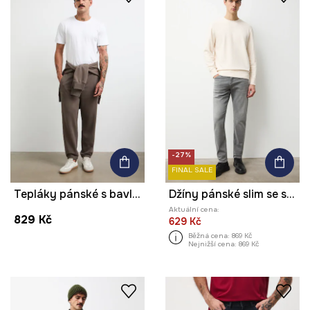
-27%
FINAL SALE
Tepláky pánské s bavlnou
Džíny pánské slim se sepraným efektem
Aktuální cena:
829 Kč
629 Kč
Běžná cena:
869 Kč
Nejnižší cena:
869 Kč