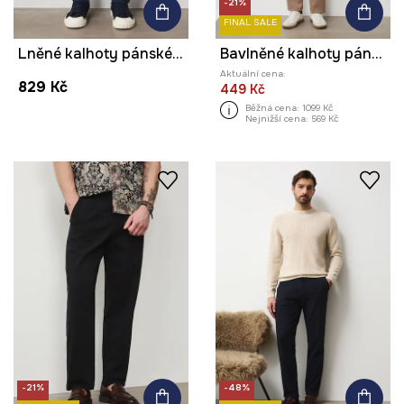
-21%
FINAL SALE
Lněné kalhoty pánské s páskem, melanž tmavomodrá barva
Bavlněné kalhoty pánské s elastanem, beze vzoru
Aktuální cena:
829 Kč
449 Kč
Běžná cena:
1099 Kč
Nejnižší cena:
569 Kč
-21%
-48%