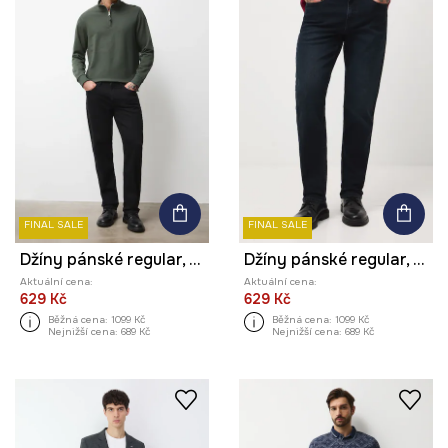
FINAL SALE
FINAL SALE
Džíny pánské regular, se sepraným efektem
Džíny pánské regular, se sepraným efektem
Aktuální cena:
Aktuální cena:
629 Kč
629 Kč
Běžná cena:
1099 Kč
Běžná cena:
1099 Kč
Nejnižší cena:
689 Kč
Nejnižší cena:
689 Kč