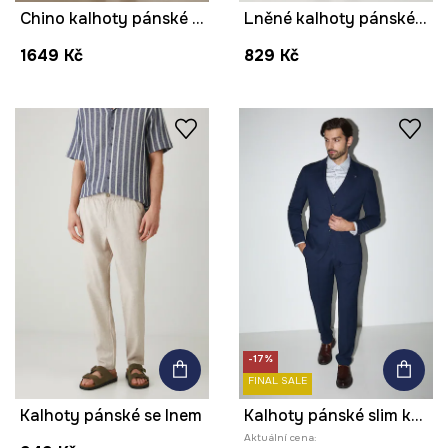
Chino kalhoty pánské s vlnou
Lněné kalhoty pánské s páskem, melanž šedá barva
1649 Kč
829 Kč
-17%
FINAL SALE
Kalhoty pánské se lnem
Kalhoty pánské slim károvaný vzor
Aktuální cena: