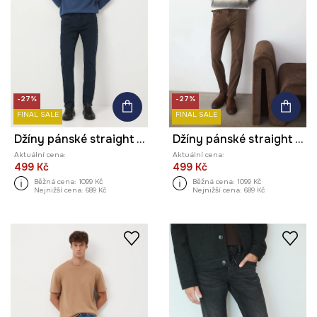
-27%
-27%
FINAL SALE
FINAL SALE
Džíny pánské straight hladký povrch
Džíny pánské straight hladký povrch
Aktuální cena:
Aktuální cena:
499 Kč
499 Kč
Běžná cena:
1099 Kč
Běžná cena:
1099 Kč
Nejnižší cena:
689 Kč
Nejnižší cena:
689 Kč