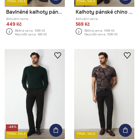
FINAL SALE
FINAL SALE
Bavlněné kalhoty pánské s elastanem, beze vzoru
Kalhoty pánské chino s melírováním
Aktuální cena:
Aktuální cena:
449 Kč
569 Kč
Běžná cena:
1099 Kč
Běžná cena:
1099 Kč
Nejnižší cena:
569 Kč
Nejnižší cena:
1099 Kč
-48%
FINAL SALE
FINAL SALE