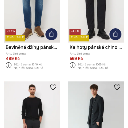
-27%
-48%
FINAL SALE
FINAL SALE
Bavlněné džíny pánské s elastanem, slim
Kalhoty pánské chino s jemným vzorem
Aktuální cena:
Aktuální cena:
499 Kč
569 Kč
Běžná cena:
1249 Kč
Běžná cena:
1099 Kč
Nejnižší cena:
689 Kč
Nejnižší cena:
1099 Kč