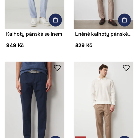
Kalhoty pánské se lnem
Lněné kalhoty pánské s páskem, melanž béžová barva
949 Kč
829 Kč