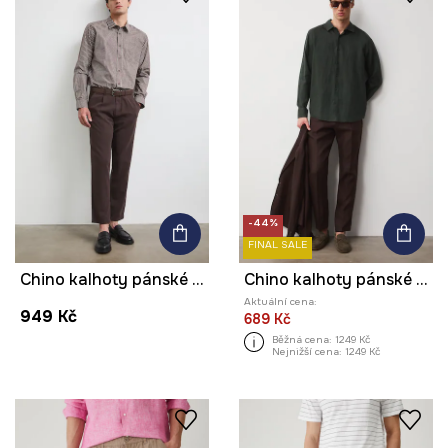
-44%
FINAL SALE
Chino kalhoty pánské s příměsí lnu
Chino kalhoty pánské lněné regular waist hladké
Aktuální cena:
949 Kč
689 Kč
Běžná cena:
1249 Kč
Nejnižší cena:
1249 Kč