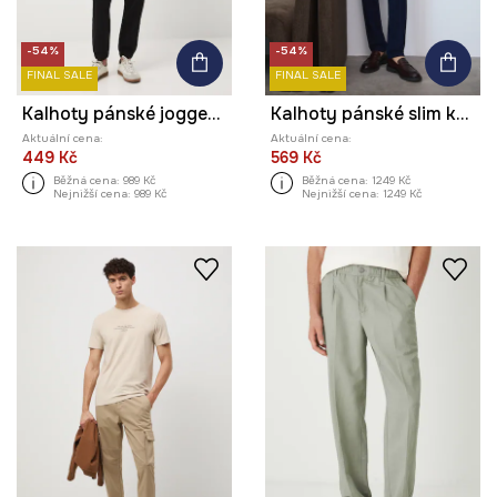
-54%
-54%
FINAL SALE
FINAL SALE
Kalhoty pánské jogger z diagonalu
Kalhoty pánské slim károvaný vzor
Aktuální cena:
Aktuální cena:
449 Kč
569 Kč
Běžná cena:
989 Kč
Běžná cena:
1249 Kč
Nejnižší cena:
989 Kč
Nejnižší cena:
1249 Kč