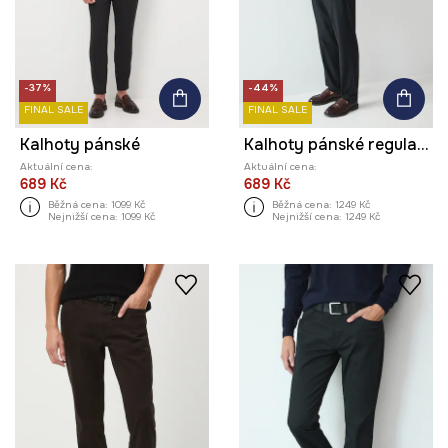
-37%
-44%
FINAL SALE
FINAL SALE
Kalhoty pánské
Kalhoty pánské regular, s jemným vzorem
Aktuální cena:
Aktuální cena:
689 Kč
689 Kč
Běžná cena:
1099 Kč
Běžná cena:
1249 Kč
Nejnižší cena:
1099 Kč
Nejnižší cena:
1249 Kč