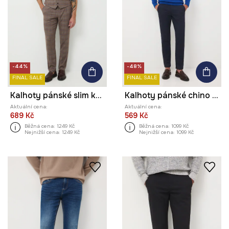
-44%
-48%
FINAL SALE
FINAL SALE
Kalhoty pánské slim károvaný vzor
Kalhoty pánské chino s jemným vzorem
Aktuální cena:
Aktuální cena:
689 Kč
569 Kč
Běžná cena:
1249 Kč
Běžná cena:
1099 Kč
Nejnižší cena:
1249 Kč
Nejnižší cena:
1099 Kč