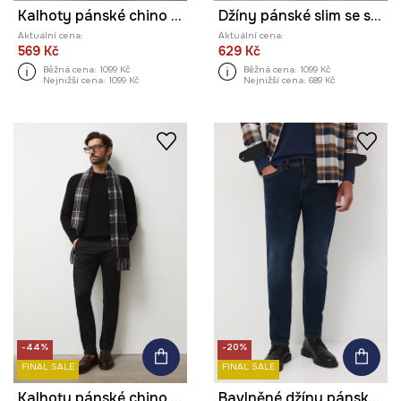
Kalhoty pánské chino s melírováním
Džíny pánské slim se sepraným efektem
Aktuální cena:
Aktuální cena:
569 Kč
629 Kč
Běžná cena:
1099 Kč
Běžná cena:
1099 Kč
Nejnižší cena:
1099 Kč
Nejnižší cena:
689 Kč
-44%
-20%
FINAL SALE
FINAL SALE
Kalhoty pánské chino bez vzoru
Bavlněné džíny pánské s elastanem, slim