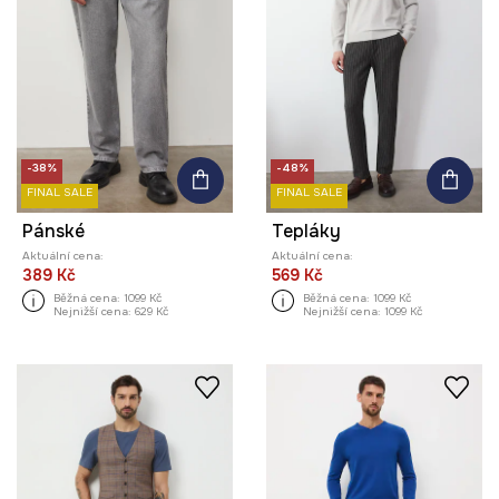
-38%
-48%
FINAL SALE
FINAL SALE
Pánské
Tepláky
Aktuální cena:
Aktuální cena:
389 Kč
569 Kč
Běžná cena:
1099 Kč
Běžná cena:
1099 Kč
Nejnižší cena:
629 Kč
Nejnižší cena:
1099 Kč