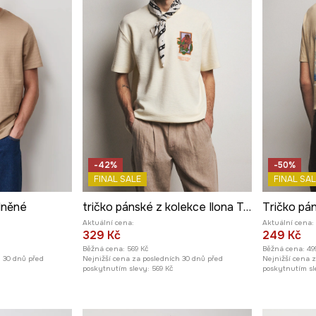
-42%
-50%
FINAL SALE
FINAL SAL
lněné
tričko pánské z kolekce Ilona Tambor x Medicine
Aktuální cena:
Aktuální cena:
329 Kč
249 Kč
Běžná cena:
569 Kč
Běžná cena:
49
h 30 dnů před
Nejnižší cena za posledních 30 dnů před
Nejnižší cena 
poskytnutím slevy:
569 Kč
poskytnutím sl