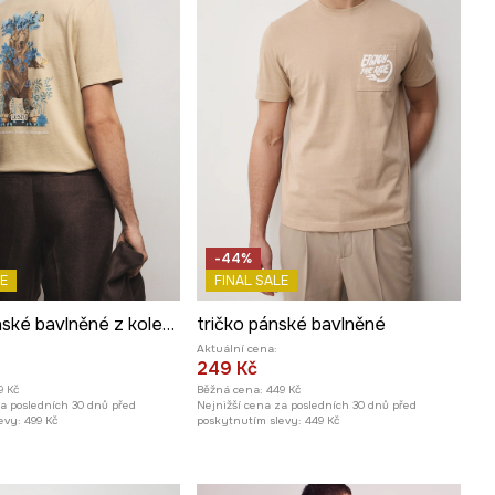
-44%
E
FINAL SALE
Tričko pánské bavlněné z kolekce Ilona Tambor x Medicine
tričko pánské bavlněné
Aktuální cena:
249 Kč
9 Kč
Běžná cena:
449 Kč
za posledních 30 dnů před
Nejnižší cena za posledních 30 dnů před
evy:
499 Kč
poskytnutím slevy:
449 Kč