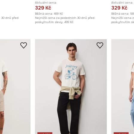
Aktuální cena:
Aktuální cena:
329 Kč
329 Kč
Běžná cena:
499 Kč
Běžná cena:
56
h 30 dnů před
Nejnižší cena za posledních 30 dnů před
Nejnižší cena 
poskytnutím slevy:
499 Kč
poskytnutím sl