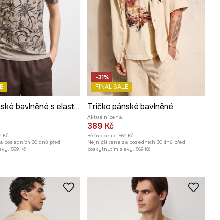
-31%
E
FINAL SALE
Tričko pánské bavlněné s elastanem
Tričko pánské bavlněné
Aktuální cena:
389 Kč
9 Kč
Běžná cena:
569 Kč
za posledních 30 dnů před
Nejnižší cena za posledních 30 dnů před
evy:
569 Kč
poskytnutím slevy:
569 Kč