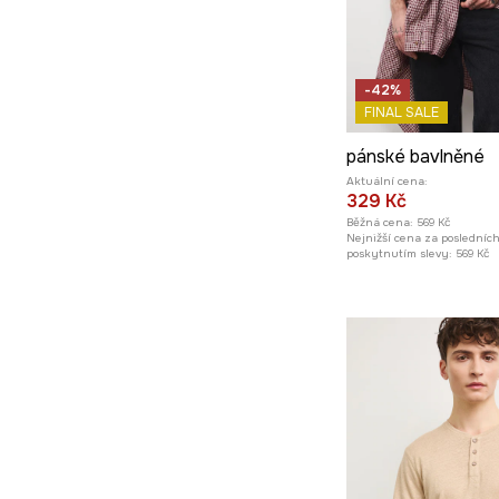
-42%
FINAL SALE
pánské bavlněné
Aktuální cena:
329 Kč
Běžná cena:
569 Kč
Nejnižší cena za posledníc
poskytnutím slevy:
569 Kč