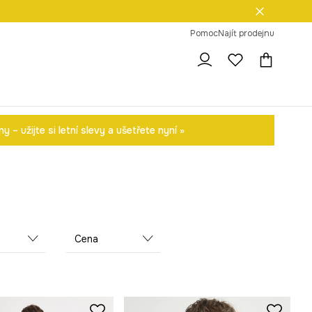
dní na vrácení zboží
Pomoc
Najít prodejnu
 – užijte si letní slevy a ušetřete nyní »
Cena