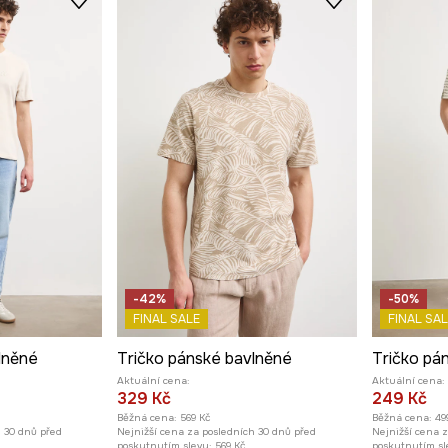
-42%
-50%
FINAL SALE
FINAL SAL
lněné
Tričko pánské bavlněné
Aktuální cena:
Aktuální cena:
329 Kč
249 Kč
Běžná cena:
569 Kč
Běžná cena:
49
h 30 dnů před
Nejnižší cena za posledních 30 dnů před
Nejnižší cena 
poskytnutím slevy:
569 Kč
poskytnutím sl