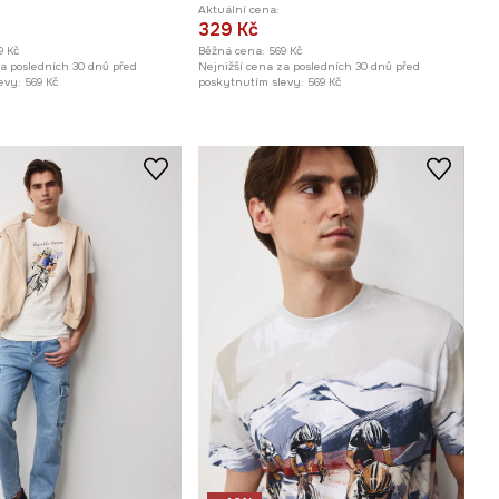
Aktuální cena:
329 Kč
9 Kč
Běžná cena:
569 Kč
za posledních 30 dnů před
Nejnižší cena za posledních 30 dnů před
evy:
569 Kč
poskytnutím slevy:
569 Kč