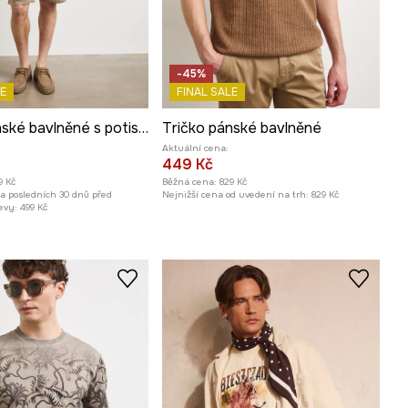
-45%
E
FINAL SALE
Tričko pánské bavlněné s potiskem
Tričko pánské bavlněné
Aktuální cena:
449 Kč
9 Kč
Běžná cena:
829 Kč
za posledních 30 dnů před
Nejnižší cena od uvedení na trh:
829 Kč
evy:
499 Kč