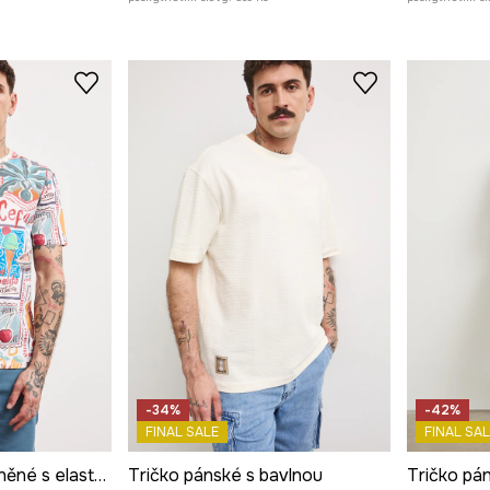
-34%
-42%
FINAL SALE
FINAL SAL
tričko pánské bavlněné s elastanem
Tričko pánské s bavlnou