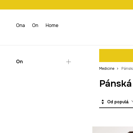
Doprava zdarma př
Ona
On
Home
On
Medicine
Pánská
Oblečení
Pánská 
Mikiny
Svetry
Od populárních
Trička
Košile na svatbu