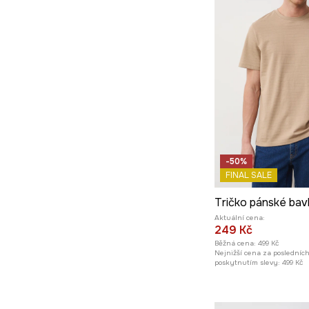
-50%
FINAL SALE
Tričko pánské bav
Aktuální cena:
249 Kč
Běžná cena:
499 Kč
Nejnižší cena za posledníc
poskytnutím slevy:
499 Kč