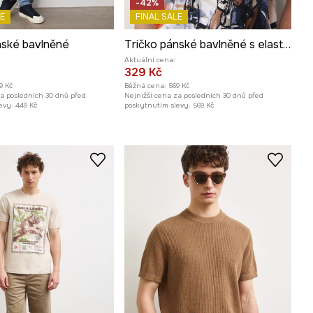
-42%
E
FINAL SALE
nské bavlněné
Tričko pánské bavlněné s elastanem
Aktuální cena:
329 Kč
9 Kč
Běžná cena:
569 Kč
za posledních 30 dnů před
Nejnižší cena za posledních 30 dnů před
evy:
449 Kč
poskytnutím slevy:
569 Kč