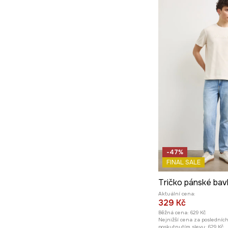
-47%
FINAL SALE
Tričko pánské bav
Aktuální cena:
329 Kč
Běžná cena:
629 Kč
Nejnižší cena za posledníc
poskytnutím slevy:
629 Kč