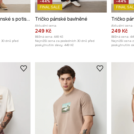
-44%
-44%
FINAL SALE
FINAL SAL
Bavlněné tričko pánské s potiskem
Tričko pánské bavlněné
Tričko pá
Aktuální cena:
Aktuální cena:
249 Kč
249 Kč
Běžná cena:
449 Kč
Běžná cena:
44
h 30 dnů před
Nejnižší cena za posledních 30 dnů před
Nejnižší cena 
poskytnutím slevy:
449 Kč
poskytnutím sl