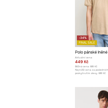
-34%
FINAL SALE
Polo pánské lněné
Aktuální cena:
449 Kč
Běžná cena:
689 Kč
Nejnižší cena za posledníc
poskytnutím slevy:
689 Kč