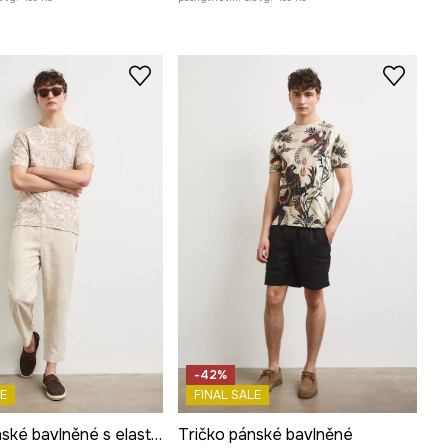
-42%
E
FINAL SALE
Tričko pánské bavlněné s elastanem
Tričko pánské bavlněné