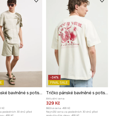
-34%
E
FINAL SALE
Tričko pánské bavlněné s potiskem
Tričko pánské bavlněné s potiskem
Aktuální cena:
329 Kč
9 Kč
Běžná cena:
499 Kč
za posledních 30 dnů před
Nejnižší cena za posledních 30 dnů před
evy:
499 Kč
poskytnutím slevy:
499 Kč