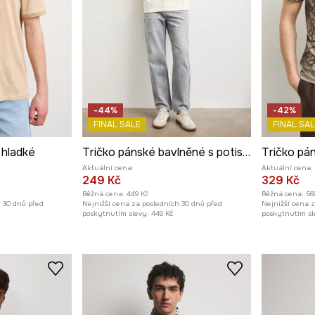
-44%
-42%
FINAL SALE
FINAL SAL
 hladké
Tričko pánské bavlněné s potiskem
Aktuální cena:
Aktuální cena:
249 Kč
329 Kč
Běžná cena:
449 Kč
Běžná cena:
56
h 30 dnů před
Nejnižší cena za posledních 30 dnů před
Nejnižší cena 
poskytnutím slevy:
449 Kč
poskytnutím sl