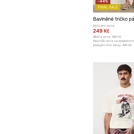
-44%
FINAL SALE
Aktuální cena:
249 Kč
Běžná cena:
449 Kč
Nejnižší cena za posledníc
poskytnutím slevy:
449 Kč