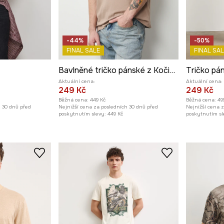
-44%
-50%
FINAL SALE
FINAL SAL
Bavlněné tričko pánské z Kočičí kolekce
Aktuální cena:
Aktuální cena:
249 Kč
249 Kč
Běžná cena:
449 Kč
Běžná cena:
49
h 30 dnů před
Nejnižší cena za posledních 30 dnů před
Nejnižší cena 
poskytnutím slevy:
449 Kč
poskytnutím sl