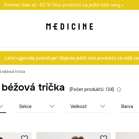
i nákupu nad 1 200 Kč
Summer Sale až –50 %! Více produktů za ještě nižší ceny »
Odeslání i do 24 hodin
30 
Letní výprodej pokračuje! Objevte ještě více produktů za nižší ceny
 béžová trička
béžová trička
Počet produktů: 134
Sekce
Velikost
Barva