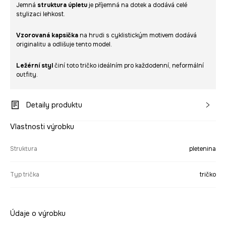
Jemná
struktura úpletu
je příjemná na dotek a dodává celé
stylizaci lehkost.
Vzorovaná kapsička
na hrudi s cyklistickým motivem dodává
originalitu a odlišuje tento model.
Ležérní styl
činí toto tričko ideálním pro každodenní, neformální
outfity.
Detaily produktu
Vlastnosti výrobku
Struktura
pletenina
Typ trička
tričko
Údaje o výrobku