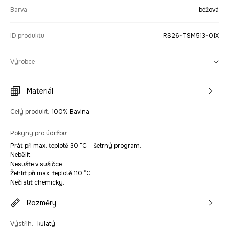
Barva
béžová
ID produktu
RS26-TSM513-01X
Výrobce
Materiál
Celý produkt
:
100% Bavlna
Pokyny pro údržbu
:
Prát při max. teplotě 30 °C – šetrný program.
Nebělit.
Nesušte v sušičce.
Žehlit při max. teplotě 110 °C.
Nečistit chemicky.
Rozměry
Výstřih
:
kulatý