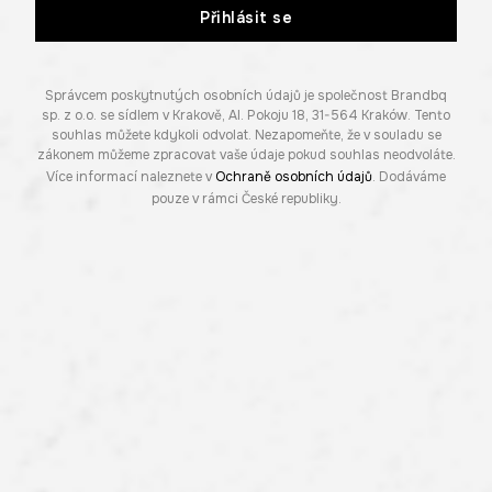
Přihlásit se
Správcem poskytnutých osobních údajů je společnost Brandbq
sp. z o.o. se sídlem v Krakově, Al. Pokoju 18, 31-564 Kraków. Tento
souhlas můžete kdykoli odvolat. Nezapomeňte, že v souladu se
zákonem můžeme zpracovat vaše údaje pokud souhlas neodvoláte.
Více informací naleznete v
Ochraně osobních údajů
. Dodáváme
pouze v rámci České republiky.