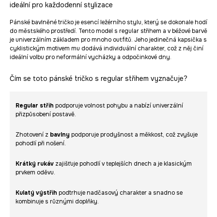
ideální pro každodenní stylizace
Pánské bavlněné tričko je esencí ležérního stylu, který se dokonale hodí
do městského prostředí. Tento model s regular střihem a v béžové barvě
je univerzálním základem pro mnoho outfitů. Jeho jedinečná kapsička s
cyklistickým motivem mu dodává individuální charakter, což z něj činí
ideální volbu pro neformální vycházky a odpočinkové dny.
Čím se toto pánské tričko s regular střihem vyznačuje?
Regular střih
podporuje volnost pohybu a nabízí univerzální
přizpůsobení postavě.
Zhotovení z
bavlny
podporuje prodyšnost a měkkost, což zvyšuje
pohodlí při nošení.
Krátký rukáv
zajišťuje pohodlí v teplejších dnech a je klasickým
prvkem oděvu.
Kulatý výstřih
podtrhuje nadčasový charakter a snadno se
kombinuje s různými doplňky.