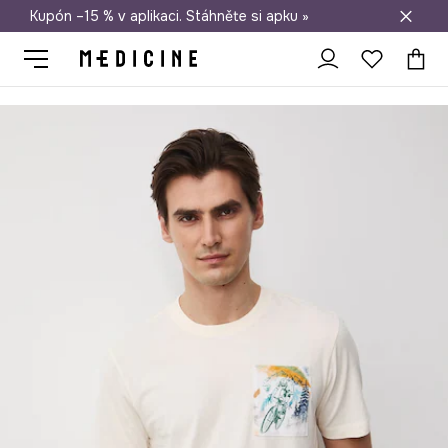
Kupón –15 % v aplikaci. Stáhněte si apku »
Doprava zdarma při nákupu nad 1 200 Kč
Medicine
On
Oblečení
Trička
Tričko pánské bavlněné