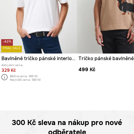
-42%
FINAL SALE
Bavlněné tričko pánské interlock bez vzoru
Aktuální cena:
499 Kč
329 Kč
Běžná cena:
569 Kč
Nejnižší cena:
569 Kč
300 Kč
sleva na nákup pro nové
odběratele