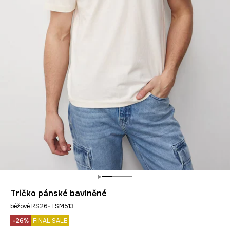
Tričko pánské bavlněné
béžové RS26-TSM513
-26%
FINAL SALE