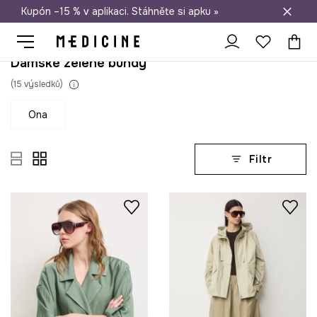
Kupón –15 % v aplikaci. Stáhněte si apku »
Doprava zdarma při nákupu nad 1 200 Kč
Dámské zelené bundy
(
15
výsledků
)
ona
Filtr