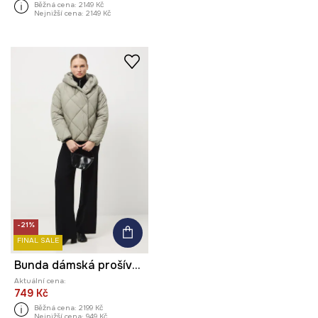
Běžná cena:
2149 Kč
Nejnižší cena:
2149 Kč
-21%
FINAL SALE
Bunda dámská prošívaná
Aktuální cena:
749 Kč
Běžná cena:
2199 Kč
Nejnižší cena:
949 Kč