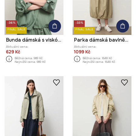
-36%
-33%
FINAL SALE
FINAL SALE
Bunda dámská s viskózou
Parka dámská bavlněná
Aktuální cena:
Aktuální cena:
629 Kč
1099 Kč
Běžná cena:
989 Kč
Běžná cena:
1649 Kč
Nejnižší cena:
989 Kč
Nejnižší cena:
1649 Kč