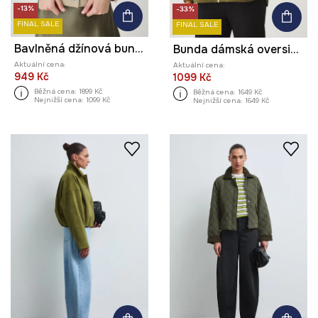
-13%
-33%
FINAL SALE
FINAL SALE
Bavlněná džínová bunda dámská s ozdobnými výšivkami zelená barva
Bunda dámská oversized, s prošíváním zelená barva
Aktuální cena:
Aktuální cena:
949 Kč
1099 Kč
Běžná cena:
1899 Kč
Běžná cena:
1649 Kč
Nejnižší cena:
1099 Kč
Nejnižší cena:
1649 Kč