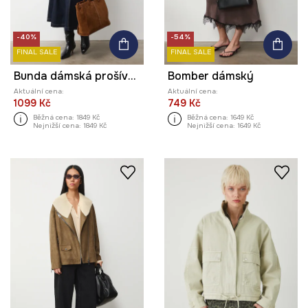
-40%
-54%
FINAL SALE
FINAL SALE
Bunda dámská prošívaná
Bomber dámský
Aktuální cena:
Aktuální cena:
1099 Kč
749 Kč
Běžná cena:
1849 Kč
Běžná cena:
1649 Kč
Nejnižší cena:
1849 Kč
Nejnižší cena:
1649 Kč