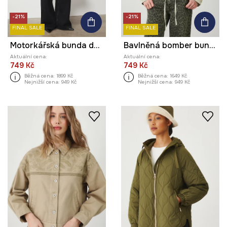
-21%
-21%
FINAL SALE
FINAL SALE
Motorkářská bunda dámská z imitace semiše
Bavlněná bomber bunda hladký povrch zelená barva
Aktuální cena:
Aktuální cena:
749 Kč
749 Kč
Běžná cena:
1899 Kč
Běžná cena:
1649 Kč
Nejnižší cena:
949 Kč
Nejnižší cena:
949 Kč