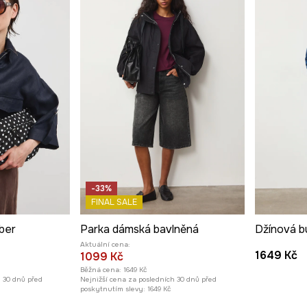
-33%
FINAL SALE
ber
Parka dámská bavlněná
Džínová b
Aktuální cena:
1649 Kč
1099 Kč
Běžná cena:
1649 Kč
h 30 dnů před
Nejnižší cena za posledních 30 dnů před
poskytnutím slevy:
1649 Kč