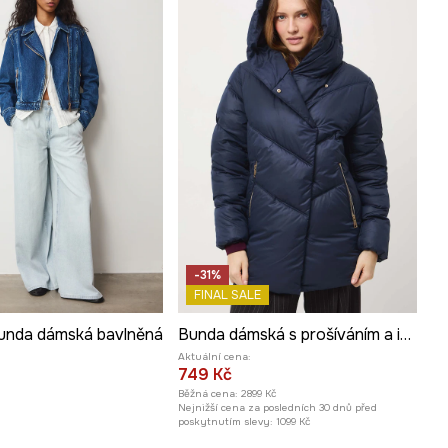
-31%
FINAL SALE
unda dámská bavlněná
Bunda dámská s prošíváním a izolací DuPont Sorona
Aktuální cena:
749 Kč
Běžná cena:
2899 Kč
Nejnižší cena za posledních 30 dnů před
poskytnutím slevy:
1099 Kč