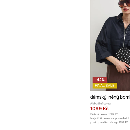
-42%
FINAL SALE
dámský lněný bom
Aktuální cena:
1099 Kč
Běžná cena:
1899 Kč
Nejnižší cena za posledníc
poskytnutím slevy:
1899 Kč