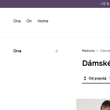
Doprava zdarma př
–15 % 
Ona
On
Home
Ona
Medicine
Dámsk
Dámské
Oblečení
Bundy
Soupravy
Od populárních
Šaty na svatbu