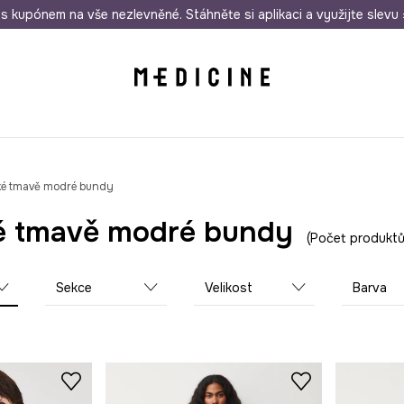
i nákupu nad 1 200 Kč
s kupónem na vše nezlevněné. Stáhněte si aplikaci a využijte slevu 
Odeslání i do 24 hodin
30 
é tmavě modré bundy
 tmavě modré bundy
Počet produktů
Sekce
Velikost
Barva