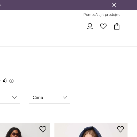
»
dní na vrácení zboží
Pomoc
Najít prodejnu
: 4
Cena