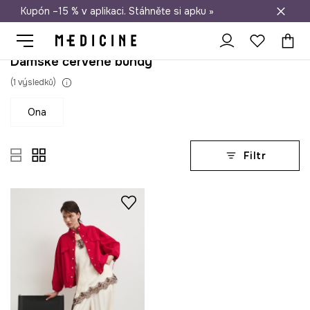
Kupón –15 % v aplikaci. Stáhněte si apku »
Doprava zdarma při nákupu nad 1 200 Kč
Dámské červené bundy
(
1
výsledků
)
ona
Filtr