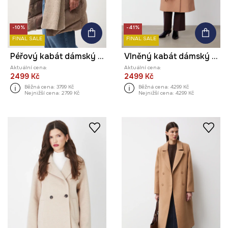
-10%
-41%
FINAL SALE
FINAL SALE
Péřový kabát dámský s prošíváním
Vlněný kabát dámský bez vzoru
Aktuální cena:
Aktuální cena:
2499 Kč
2499 Kč
Běžná cena:
3799 Kč
Běžná cena:
4299 Kč
Nejnižší cena:
2799 Kč
Nejnižší cena:
4299 Kč