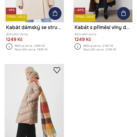
-13%
-41%
FINAL SALE
FINAL SALE
Kabát dámský se strukturou béžová barva
Kabát s příměsí vlny dámský bez vzoru
Aktuální cena:
Aktuální cena:
1249 Kč
1249 Kč
Běžná cena:
2499 Kč
Běžná cena:
2149 Kč
Nejnižší cena:
1449 Kč
Nejnižší cena:
2149 Kč