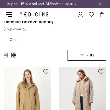
Kupón –15 % v aplikaci. Stáhněte si apku »
Doprava zdarma při nákupu nad 1 200 Kč
Dámské béžové kabáty
(
7
výsledků
)
ona
Filtr