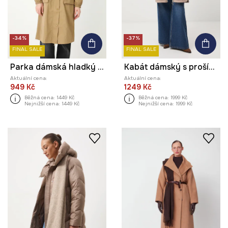
-34%
-37%
FINAL SALE
FINAL SALE
Parka dámská hladký povrch béžová barva
Kabát dámský s prošíváním
Aktuální cena:
Aktuální cena:
949 Kč
1249 Kč
Běžná cena:
1449 Kč
Běžná cena:
1999 Kč
Nejnižší cena:
1449 Kč
Nejnižší cena:
1999 Kč