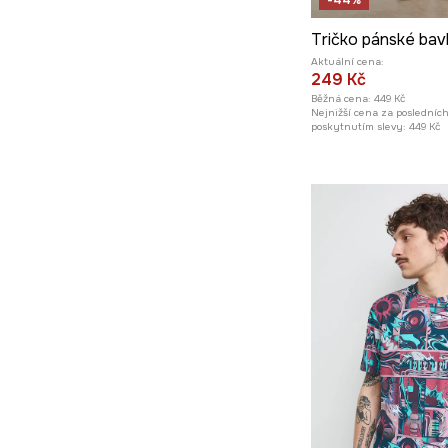
-44%
Aktuální cena:
249 Kč
Běžná cena:
449 Kč
Nejnižší cena za posledníc
poskytnutím slevy:
449 Kč