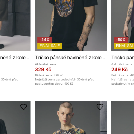
-34%
-50%
FINAL SALE
FINAL SAL
Tričko pánské bavlněné z kolekce Tattoo Art by Mattia Provezza
Tričko pánské bavlněné z kolekce Tattoo Art by Marcel Ustowski (MUS TATTOO)
Aktuální cena:
Aktuální cena:
329 Kč
249 Kč
Běžná cena:
499 Kč
Běžná cena:
49
h 30 dnů před
Nejnižší cena za posledních 30 dnů před
Nejnižší cena 
poskytnutím slevy:
499 Kč
poskytnutím sl