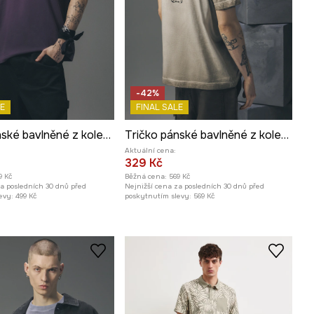
-42%
E
FINAL SALE
Tričko pánské bavlněné z kolekce Tattoo Art by Tuan Nguyen
Tričko pánské bavlněné z kolekce Tattoo Art by Tuan Nguyen
Aktuální cena:
329 Kč
9 Kč
Běžná cena:
569 Kč
za posledních 30 dnů před
Nejnižší cena za posledních 30 dnů před
evy:
499 Kč
poskytnutím slevy:
569 Kč