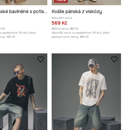
-34%
Tričko pánské bavlněné s potiskem
Košile pánská z viskózy
Aktuální cena:
569 Kč
9 Kč
Běžná cena:
869 Kč
za posledních 30 dnů před
Nejnižší cena za posledních 30 dnů před
evy:
569 Kč
poskytnutím slevy:
869 Kč