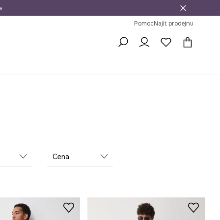
»
dní na vrácení zboží
Pomoc
Najít prodejnu
Cena