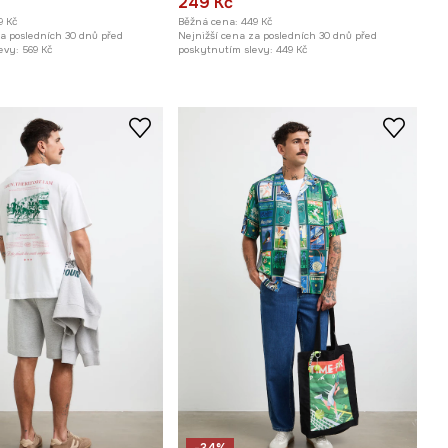
249 Kč
9 Kč
Běžná cena:
449 Kč
za posledních 30 dnů před
Nejnižší cena za posledních 30 dnů před
evy:
569 Kč
poskytnutím slevy:
449 Kč