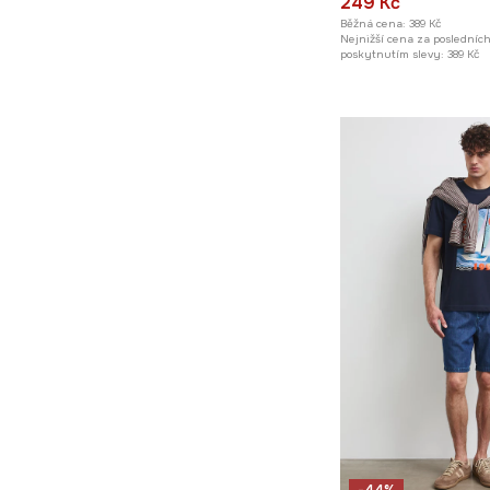
249 Kč
Běžná cena:
389 Kč
Nejnižší cena za posledníc
poskytnutím slevy:
389 Kč