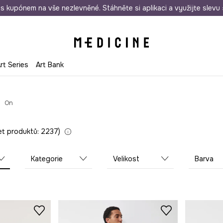
i nákupu nad 1 200 Kč
s kupónem na vše nezlevněné. Stáhněte si aplikaci a využijte slevu 
Odeslání i do 24 hodin
30 
rt Series
Art Bank
On
t produktů: 2237
Kategorie
Velikost
Barva