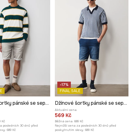
-17%
E
FINAL SALE
Džínové šortky pánské se sepraným efektem šedá barva
Džínové šortky pánské se sepraným efektem modrá barva
Aktuální cena:
569 Kč
9 Kč
Běžná cena:
689 Kč
za posledních 30 dnů před
Nejnižší cena za posledních 30 dnů před
evy:
689 Kč
poskytnutím slevy:
689 Kč