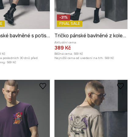
-31%
E
FINAL SALE
Tričko pánské bavlněné s potiskem z kolekce Tattoo Art by Tuan Nguyen
Tričko pánské bavlněné z kolekce Tattoo Art by Mattia Provezza
Aktuální cena:
389 Kč
9 Kč
Běžná cena:
569 Kč
za posledních 30 dnů před
Nejnižší cena od uvedení na trh:
569 Kč
evy:
569 Kč