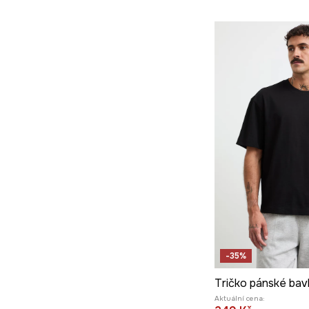
Zavazadlo
Šaty na svatbu
-35%
Aktuální cena: