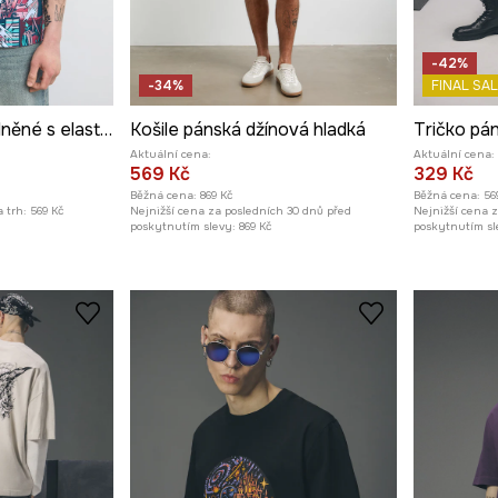
-42%
-34%
FINAL SAL
Tričko pánské bavlněné s elastanem
Košile pánská džínová hladká
Aktuální cena:
Aktuální cena:
569 Kč
329 Kč
Běžná cena:
869 Kč
Běžná cena:
56
 trh:
569 Kč
Nejnižší cena za posledních 30 dnů před
Nejnižší cena 
poskytnutím slevy:
869 Kč
poskytnutím sl