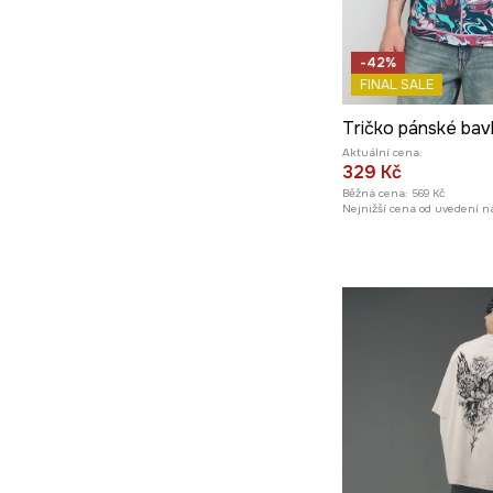
-42%
FINAL SALE
Aktuální cena:
329 Kč
Běžná cena:
569 Kč
Nejnižší cena od uvedení na