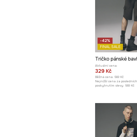
-42%
FINAL SALE
Aktuální cena:
329 Kč
Běžná cena:
569 Kč
Nejnižší cena za posledníc
poskytnutím slevy:
569 Kč