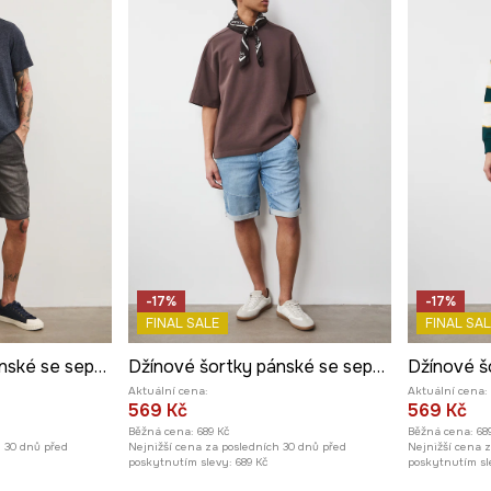
-17%
-17%
FINAL SALE
FINAL SAL
Džínové šortky pánské se sepraným efektem černá barva
Džínové šortky pánské se sepraným efektem modrá barva
Aktuální cena:
Aktuální cena:
569 Kč
569 Kč
Běžná cena:
689 Kč
Běžná cena:
68
h 30 dnů před
Nejnižší cena za posledních 30 dnů před
Nejnižší cena 
poskytnutím slevy:
689 Kč
poskytnutím sl