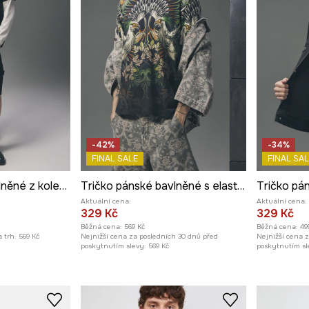
-42%
-34%
FINAL SALE
FINAL SAL
Tričko pánské bavlněné z kolekce Tattoo Art by Mattia Provezza
Tričko pánské bavlněné s elastanem
Aktuální cena:
Aktuální cena:
329 Kč
329 Kč
Běžná cena:
569 Kč
Běžná cena:
49
 trh:
569 Kč
Nejnižší cena za posledních 30 dnů před
Nejnižší cena 
poskytnutím slevy:
569 Kč
poskytnutím sl