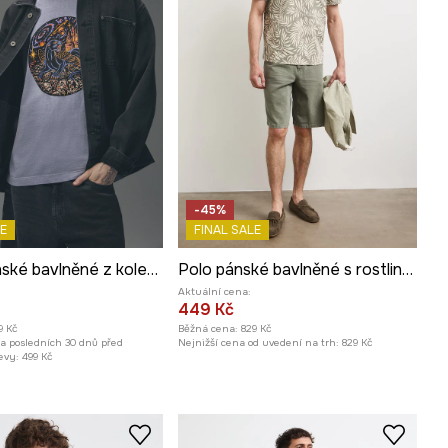
-45%
E
FINAL SALE
Tričko pánské bavlněné z kolekce Tattoo Art by Marcel Ustowski (MUS TATTOO)
Polo pánské bavlněné s rostlinným vzorem
Aktuální cena:
449 Kč
9 Kč
Běžná cena:
829 Kč
za posledních 30 dnů před
Nejnižší cena od uvedení na trh:
829 Kč
evy:
499 Kč