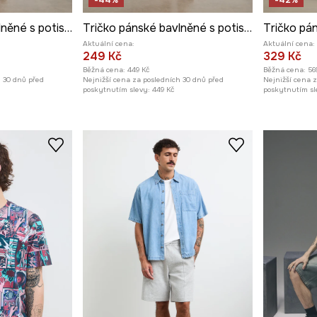
-44%
-42%
Tričko pánské bavlněné s potiskem
Tričko pánské bavlněné s potiskem
Aktuální cena:
Aktuální cena:
249 Kč
329 Kč
Běžná cena:
449 Kč
Běžná cena:
56
h 30 dnů před
Nejnižší cena za posledních 30 dnů před
Nejnižší cena 
poskytnutím slevy:
449 Kč
poskytnutím sl