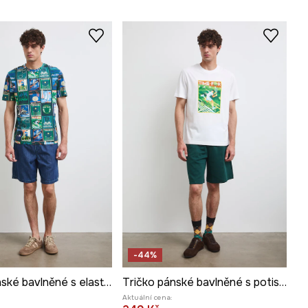
-44%
Tričko pánské bavlněné s elastanem
Tričko pánské bavlněné s potiskem
Aktuální cena: