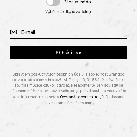
Pánská móda
Výběr nabídky je volitelný.
Přihlásit se
Správcem poskytnutých osobních údajů je společnost Brandbq
sp. z o.o. se sídlem v Krakově, Al. Pokoju 18, 31-564 Kraków. Tento
souhlas můžete kdykoli odvolat. Nezapomeňte, že v souladu se
zákonem můžeme zpracovat vaše údaje pokud souhlas neodvoláte.
Více informací naleznete v
Ochraně osobních údajů
. Dodáváme
pouze v rámci České republiky.