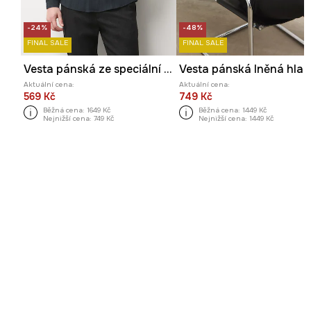
-24%
-48%
FINAL SALE
FINAL SALE
Vesta pánská ze speciální kolekce Eviva L'arte
Vesta pánská lněná hla
Aktuální cena:
Aktuální cena:
569 Kč
749 Kč
Běžná cena:
1649 Kč
Běžná cena:
1449 Kč
Nejnižší cena:
749 Kč
Nejnižší cena:
1449 Kč