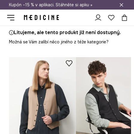
Kupón –15 % v aplikaci. Stáhněte si apku »
Doprava zdarma při nákupu nad 1 200 Kč
Litujeme, ale tento produkt již není dostupný.
Možná se Vám zalíbí něco jiného z téže kategorie?