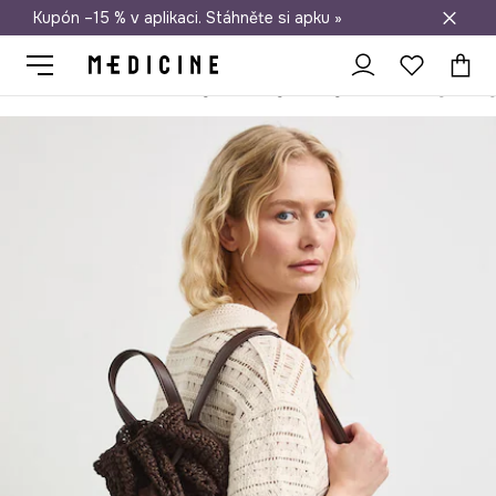
Kupón –15 % v aplikaci. Stáhněte si apku »
Doprava zdarma při nákupu nad 1 200 Kč
Medicine
Ona
Doplňky
Batohy
Vaky
Vak dámský pleten