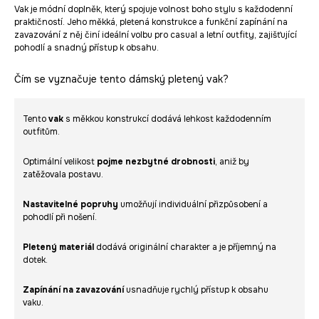
Vak je módní doplněk, který spojuje volnost boho stylu s každodenní
praktičností. Jeho měkká, pletená konstrukce a funkční zapínání na
zavazování z něj činí ideální volbu pro casual a letní outfity, zajišťující
pohodlí a snadný přístup k obsahu.
Čím se vyznačuje tento dámský pletený vak?
Tento
vak
s měkkou konstrukcí dodává lehkost každodenním
outfitům.
Optimální velikost
pojme nezbytné drobnosti
, aniž by
zatěžovala postavu.
Nastavitelné popruhy
umožňují individuální přizpůsobení a
pohodlí při nošení.
Pletený materiál
dodává originální charakter a je příjemný na
dotek.
Zapínání na zavazování
usnadňuje rychlý přístup k obsahu
vaku.