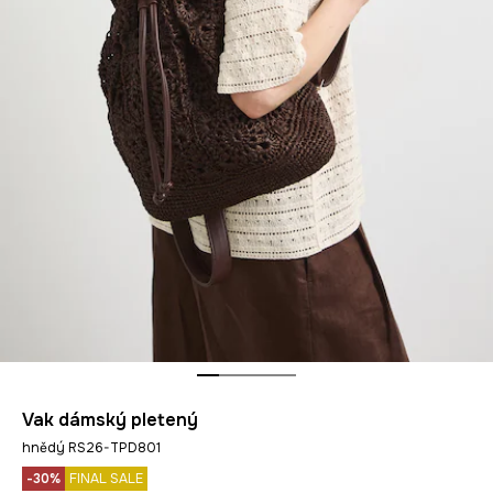
Vak dámský pletený
hnědý RS26-TPD801
-30%
FINAL SALE