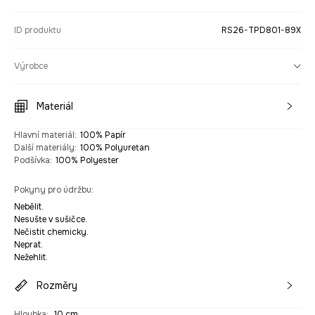
ID produktu
RS26-TPD801-89X
Výrobce
Materiál
Hlavní materiál
:
100% Papír
Další materiály
:
100% Polyuretan
Podšívka
:
100% Polyester
Pokyny pro údržbu
:
Nebělit.
Nesušte v sušičce.
Nečistit chemicky.
Neprat.
Nežehlit.
Rozměry
Hloubka
:
10 cm