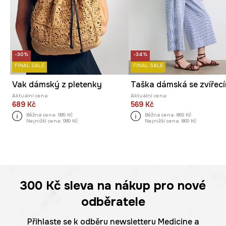
-30%
-34%
FINAL SALE
FINAL SALE
Vak dámský z pletenky
Aktuální cena:
Aktuální cena:
689 Kč
569 Kč
Běžná cena:
989 Kč
Běžná cena:
869 Kč
Nejnižší cena:
989 Kč
Nejnižší cena:
869 Kč
300 Kč
sleva na nákup pro nové
odběratele
Přihlaste se k odběru newsletteru Medicine a