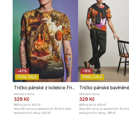
vzhled.
Vzorovaná pletenina
dodává tričku originální vzhled a
Vícebarevný vzor
usnadňuje vytváření různorodých, u
kombinací.
-47%
-15%
FINAL SALE
FINAL SALE
Tričko pánské z kolekce Frida
Aktuální cena:
Aktuální cena:
329 Kč
329 Kč
Běžná cena:
629 Kč
Běžná cena:
629 Kč
Nejnižší cena za posledních 30 dnů před
Nejnižší cena za posledních 30 dn
poskytnutím slevy:
629 Kč
poskytnutím slevy:
389 Kč