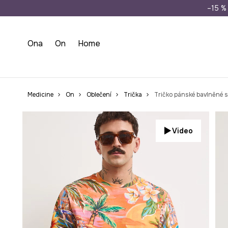
Doprava zdarma př
–15 % 
Ona
On
Home
Medicine
On
Oblečení
Trička
Tričko pánské bavlněné 
Video