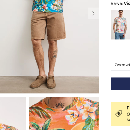
Barva:
v
Zvolte ve
F
O
k