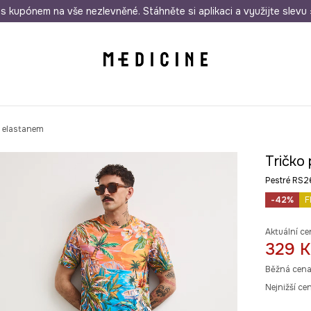
i nákupu nad 1 200 Kč
s kupónem na vše nezlevněné. Stáhněte si aplikaci a využijte slevu 
Odeslání i do 24 hodin
30 
s elastanem
Tričko
Pestré RS
-42%
F
Aktuální ce
329 K
Běžná cena
Nejnižší ce