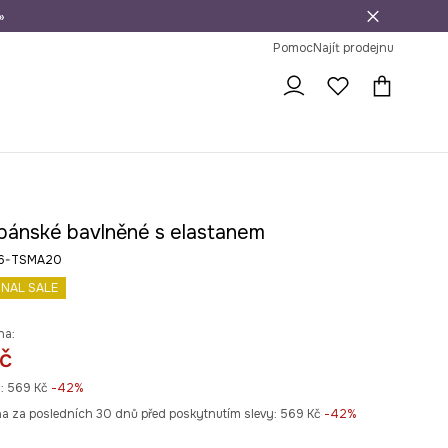
»
dní na vrácení zboží
Pomoc
Najít prodejnu
 pánské bavlněné s elastanem
26-TSMA20
INAL SALE
na:
č
:
569 Kč
-42%
na za posledních 30 dnů před poskytnutím slevy:
569 Kč
 -42%