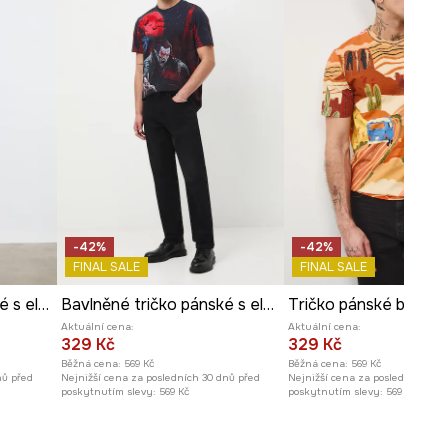
Míry uvedené pro velikost
:
M.
Délka
:
71 cm
Šířka podpaží
:
53,5 cm
Model na fotografii je vysoký
188 cm a má na sebe velikost L
Prohlédněte si rozměry
produktu
-42%
-42%
FINAL SALE
FINAL SALE
Tričko pánské bavlněné s elastanem
Bavlněné tričko pánské s elastanem, se vzorem
Aktuální cena:
Aktuální cena:
329 Kč
329 Kč
Běžná cena:
569 Kč
Běžná cena:
569 Kč
nů před
Nejnižší cena za posledních 30 dnů před
Nejnižší cena za posledních 30 
poskytnutím slevy:
569 Kč
poskytnutím slevy:
569 Kč