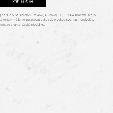
Přihlásit se
. z o.o. se sídlem v Krakově, Al. Pokoju 18, 31-564 Kraków. Tento
e zákonem můžeme zpracovat vaše údaje pokud souhlas neodvoláte.
pouze v rámci České republiky.