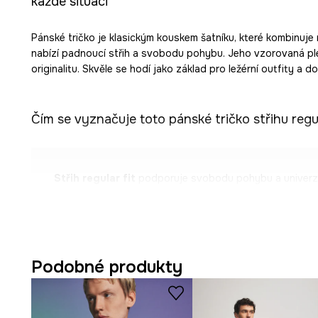
každé situaci
Pánské tričko je klasickým kouskem šatníku, které kombinuje
nabízí padnoucí střih a svobodu pohybu. Jeho vzorovaná pl
originalitu. Skvěle se hodí jako základ pro ležérní outfity a do
Čím se vyznačuje toto pánské tričko střihu regul
Střih regular fit
podporuje svobodu pohybu a univerzá
postavě.
Bavlněná pletenina s elastanem
zajišťuje měkkost, p
materiálu.
Podobné produkty
Krátký rukáv
, díky němuž je tričko vhodné pro teplé dn
Kulatý výstřih
podtrhuje klasický charakter trička a 