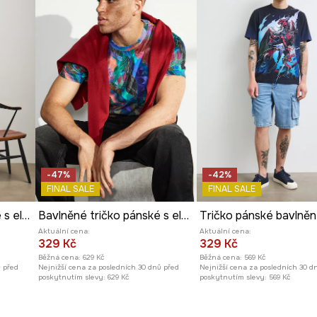
 jedinečný charakter.
celených oděvních
-47%
-42%
FINAL SALE
FINAL SALE
Tričko pánské bavlněné s elastanem z kolekce Ilona Tambor x Medicine
Bavlněné tričko pánské s elastanem z kolekce Tajemný svět Medicine
Aktuální cena:
Aktuální cena:
329 Kč
329 Kč
Běžná cena:
629 Kč
Běžná cena:
569 Kč
ů před
Nejnižší cena za posledních 30 dnů před
Nejnižší cena za posledních 30 d
poskytnutím slevy:
629 Kč
poskytnutím slevy:
569 Kč