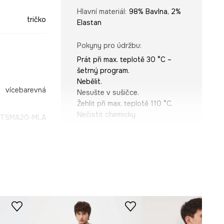
Hlavní materiál
:
98% Bavlna, 2%
tričko
Elastan
Pokyny pro údržbu
:
Prát při max. teplotě 30 °C –
šetrný program.
Nebělit.
vícebarevná
Nesušte v sušičce.
Žehlit při max. teplotě 110 °C.
Nečistit chemicky.
-TSMA20-MLA
STŘIH
Výstřih
:
kulatý
Střih
:
Regular fit
ROZMĚRY