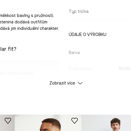
Typ trička
 měkkost bavlny s pružností,
etenina dodává outfitům
dává jim individuální charakter.
ÚDAJE O VÝROBKU
ar fit?
Barva
ID produktu
RS26
lní přizpůsobení
Zobrazit více
Výrobce
rodyšnost a pružnost
y a vrstvené outfity.
dodává mu nadčasový