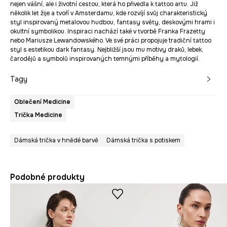
nejen vášní, ale i životní cestou, která ho přivedla k tattoo artu. Již
několik let žije a tvoří v Amsterdamu, kde rozvíjí svůj charakteristický
styl inspirovaný metalovou hudbou, fantasy světy, deskovými hrami i
okultní symbolikou. Inspiraci nachází také v tvorbě Franka Frazetty
nebo Mariusze Lewandowského. Ve své práci propojuje tradiční tattoo
styl s estetikou dark fantasy. Nejbližší jsou mu motivy draků, lebek,
čarodějů a symbolů inspirovaných temnými příběhy a mytologií.
Tagy
Oblečení Medicine
Trička Medicine
Dámská trička v hnědé barvě
Dámská trička s potiskem
Podobné produkty