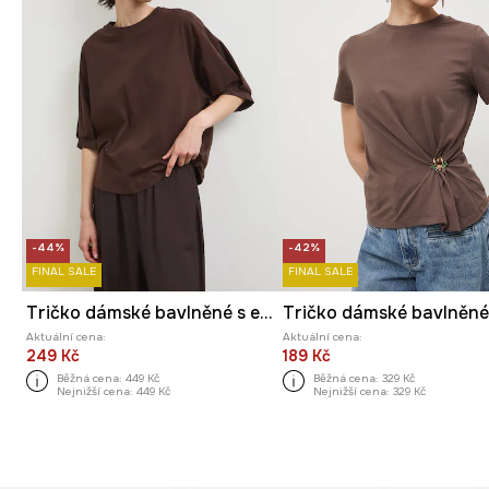
-44%
-42%
FINAL SALE
FINAL SALE
Tričko dámské bavlněné s elastanem
Tričko dámské bavlněn
Aktuální cena:
Aktuální cena:
249 Kč
189 Kč
Běžná cena:
449 Kč
Běžná cena:
329 Kč
Nejnižší cena:
449 Kč
Nejnižší cena:
329 Kč