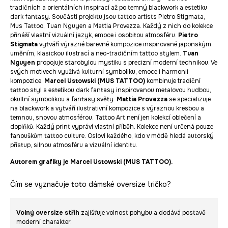
tradičních a orientálních inspirací až po temný blackwork a estetiku
dark fantasy. Součástí projektu jsou tattoo artists Pietro Stigmata,
Mus Tattoo, Tuan Nguyen a Mattia Provezza. Každý z nich do kolekce
přináší vlastní vizuální jazyk, emoce i osobitou atmosféru.
Pietro
Stigmata
vytváří výrazné barevné kompozice inspirované japonským
uměním, klasickou ilustrací a neo-tradičním tattoo stylem.
Tuan
Nguyen
propojuje starobylou mystiku s precizní moderní technikou. Ve
svých motivech využívá kulturní symboliku, emoce i harmonii
kompozice.
Marcel Ustowski (MUS TATTOO)
kombinuje tradiční
tattoo styl s estetikou dark fantasy inspirovanou metalovou hudbou,
okultní symbolikou a fantasy světy.
Mattia Provezza
se specializuje
na blackwork a vytváří ilustrativní kompozice s výraznou kresbou a
temnou, snovou atmosférou. Tattoo Art není jen kolekcí oblečení a
doplňků. Každý print vypráví vlastní příběh. Kolekce není určená pouze
fanouškům tattoo culture. Osloví každého, kdo v módě hledá autorský
přístup, silnou atmosféru a vizuální identitu.
Autorem grafiky je Marcel Ustowski (MUS TATTOO).
Čím se vyznačuje toto dámské oversize tričko?
Volný oversize střih
zajišťuje volnost pohybu a dodává postavě
moderní charakter.