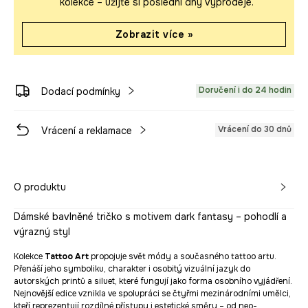
kolekce – užijte si poslední dny výprodeje.
Zobrazit více »
Doručení i do 24 hodin
Dodací podmínky
Vrácení do 30 dnů
Vrácení a reklamace
O produktu
Dámské bavlněné tričko s motivem dark fantasy – pohodlí a
výrazný styl
Kolekce
Tattoo Art
propojuje svět módy a současného tattoo artu.
Přenáší jeho symboliku, charakter i osobitý vizuální jazyk do
autorských printů a siluet, které fungují jako forma osobního vyjádření.
Nejnovější edice vznikla ve spolupráci se čtyřmi mezinárodními umělci,
kteří reprezentují rozdílné přístupy i estetické směry – od neo-