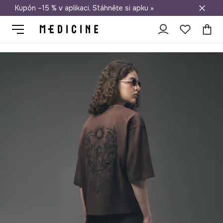
Kupón –15 % v aplikaci. Stáhněte si apku »
Doprava zdarma při nákupu nad 1 200 Kč
Medicine
Ona
Oblečení
Trička