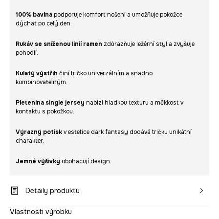
100% bavlna
podporuje komfort nošení a umožňuje pokožce
dýchat po celý den.
Rukáv se sníženou linií ramen
zdůrazňuje ležérní styl a zvyšuje
pohodlí.
Kulatý výstřih
činí tričko univerzálním a snadno
kombinovatelným.
Pletenina single jersey
nabízí hladkou texturu a měkkost v
kontaktu s pokožkou.
Výrazný potisk
v estetice dark fantasy dodává tričku unikátní
charakter.
Jemné výšivky
obohacují design.
Detaily produktu
Vlastnosti výrobku