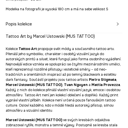
Modelka na fotografii je vysoká 180 cm a má na sebe velikost S
Popis kolekce
Tattoo Art by Marcel Ustowski (MUS TATTOO)
Kolekce
Tattoo Art
propojuje svět módy a současného tattoo artu.
Přenáší jeho symboliku, charakter i osobitý vizuální jazyk do
autorských printů a siluet, které fungují jako forma osobního vyjádření.
Nejnovější edice vznikla ve spolupráci se čtyřmi mezinárodními umělci,
kteří reprezentují rozdílné přístupy i estetické směry – od neo-
tradičních a orientálních inspirací až po temný blackwork a estetiku
dark fantasy. Součástí projektu jsou tattoo artists
Pietro Stigmata
,
Marcel Ustowski (MUS TATTOO)
,
Tuan Nguyen
a
Mattia Provezza
.
Každý z nich do kolekce přináší vlastní vizuální jazyk, emoce i osobitou
atmosféru. Tattoo Art není jen kolekcí oblečení a doplňků. Každý print
vypráví vlastní příběh. Kolekce není určená pouze fanouškům tattoo
culture. Osloví každého, kdo v módě hledá autorský přístup, silnou
atmosféru a vizuální identitu.
Marcel Ustowski (MUS TATTOO)
ve svých kresbách odjakživa
zobrazoval rytíře,
monstra a temné výjevy. Postupně se kresba stala