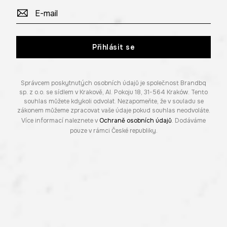
Přihlásit se
Správcem poskytnutých osobních údajů je společnost Brandbq
sp. z o.o. se sídlem v Krakově, Al. Pokoju 18, 31-564 Kraków. Tento
souhlas můžete kdykoli odvolat. Nezapomeňte, že v souladu se
zákonem můžeme zpracovat vaše údaje pokud souhlas neodvoláte.
Více informací naleznete v
Ochraně osobních údajů
. Dodáváme
pouze v rámci České republiky.