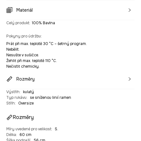
Materiál
Celý produkt
:
100% Bavlna
Pokyny pro údržbu
:
Prát při max. teplotě 30 °C – šetrný program.
Nebělit.
Nesušte v sušičce.
Žehlit při max. teplotě 110 °C.
Nečistit chemicky.
Rozměry
Výstřih
:
kulatý
Typ rukávu
:
se sníženou linií ramen
Střih
:
Oversize
Rozměry
Míry uvedené pro velikost
:
S.
Délka
:
60 cm
Šířka podpaží
:
56 cm