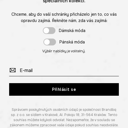
speciálních kolekcí.
Chceme, aby do vaší schránky přicházelo jen to, co vás
opravdu zajímá. Řekněte nám, zda vás zajímá:
Dámská móda
Pánská móda
Výběr nabídky je volitelný.
Přihlásit se
Správcem poskytnutých osobních údajů je společnost Brandbq
sp. z o.o. se sídlem v Krakově, Al. Pokoju 18, 31-564 Kraków. Tento
souhlas můžete kdykoli odvolat. Nezapomeňte, že v souladu se
zákonem můžeme zpracovat vaše údaje pokud souhlas neodvoláte.