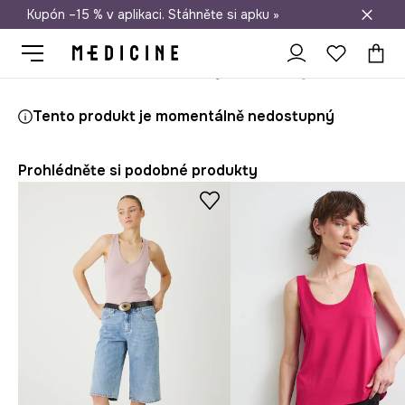
Kupón –15 % v aplikaci. Stáhněte si apku »
Doprava zdarma při nákupu nad 1 200 Kč
Medicine
Ona
Oblečení
Topy
Tento produkt je momentálně nedostupný
Prohlédněte si podobné produkty