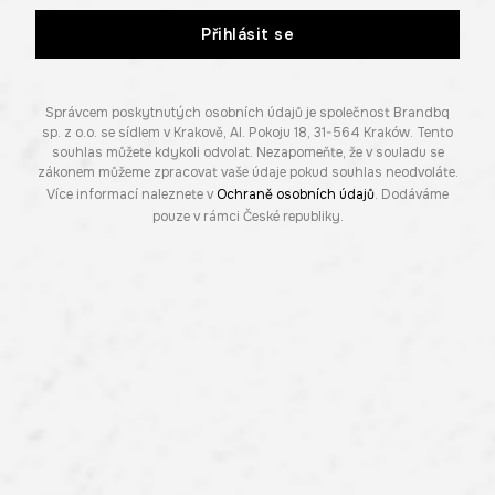
Přihlásit se
Správcem poskytnutých osobních údajů je společnost Brandbq
sp. z o.o. se sídlem v Krakově, Al. Pokoju 18, 31-564 Kraków. Tento
souhlas můžete kdykoli odvolat. Nezapomeňte, že v souladu se
zákonem můžeme zpracovat vaše údaje pokud souhlas neodvoláte.
Více informací naleznete v
Ochraně osobních údajů
. Dodáváme
pouze v rámci České republiky.