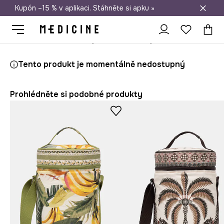
Kupón –15 % v aplikaci. Stáhněte si apku »
Doprava zdarma při nákupu nad 1 200 Kč
Medicine
Ona
Doplňky
Plážové doplňky
Tento produkt je momentálně nedostupný
Prohlédněte si podobné produkty