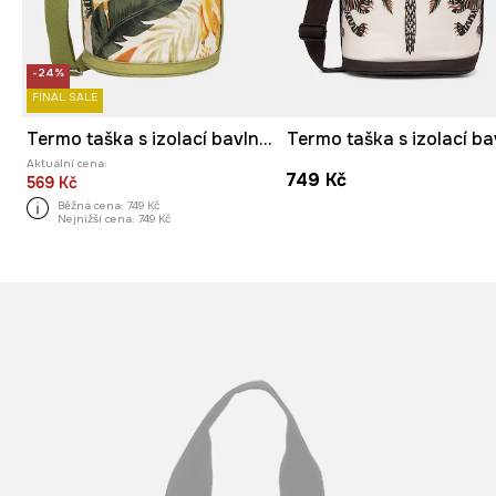
-24%
FINAL SALE
Termo taška s izolací bavlněná
Aktuální cena:
749 Kč
569 Kč
Běžná cena:
749 Kč
Nejnižší cena:
749 Kč