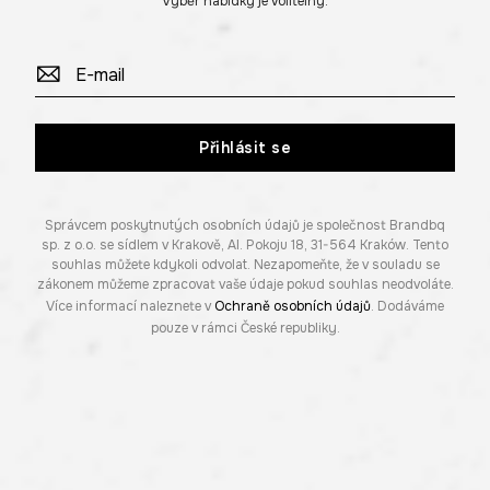
Výběr nabídky je volitelný.
Přihlásit se
Správcem poskytnutých osobních údajů je společnost Brandbq
sp. z o.o. se sídlem v Krakově, Al. Pokoju 18, 31-564 Kraków. Tento
souhlas můžete kdykoli odvolat. Nezapomeňte, že v souladu se
zákonem můžeme zpracovat vaše údaje pokud souhlas neodvoláte.
Více informací naleznete v
Ochraně osobních údajů
. Dodáváme
pouze v rámci České republiky.