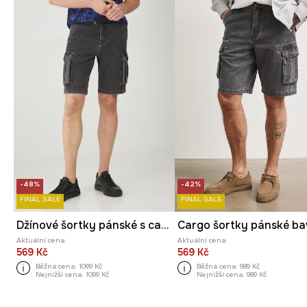
-48%
-42%
FINAL SALE
FINAL SALE
Džínové šortky pánské s cargo kapsami šedá barva
Aktuální cena:
Aktuální cena:
569 Kč
569 Kč
Běžná cena:
1099 Kč
Běžná cena:
989 Kč
Nejnižší cena:
1099 Kč
Nejnižší cena:
989 Kč