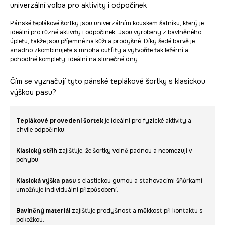
univerzální volba pro aktivity i odpočinek
Pánské teplákové šortky jsou univerzálním kouskem šatníku, který je
ideální pro různé aktivity i odpočinek. Jsou vyrobeny z bavlněného
úpletu, takže jsou příjemné na kůži a prodyšné. Díky šedé barvě je
snadno zkombinujete s mnoha outfity a vytvoříte tak ležérní a
pohodlné komplety, ideální na slunečné dny.
Čím se vyznačují tyto pánské teplákové šortky s klasickou
výškou pasu?
Teplákové provedení šortek
je ideální pro fyzické aktivity a
chvíle odpočinku.
Klasický střih
zajišťuje, že šortky volně padnou a neomezují v
pohybu.
Klasická výška pasu
s elastickou gumou a stahovacími šňůrkami
umožňuje individuální přizpůsobení.
Bavlněný materiál
zajišťuje prodyšnost a měkkost při kontaktu s
pokožkou.