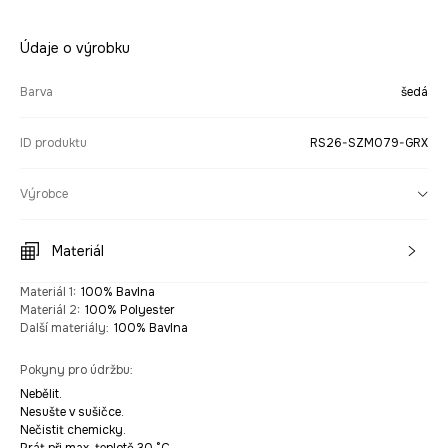
Údaje o výrobku
Barva
šedá
ID produktu
RS26-SZM079-GRX
Výrobce
Materiál
Materiál 1
:
100% Bavlna
Materiál 2
:
100% Polyester
Další materiály
:
100% Bavlna
Pokyny pro údržbu
:
Nebělit.
Nesušte v sušičce.
Nečistit chemicky.