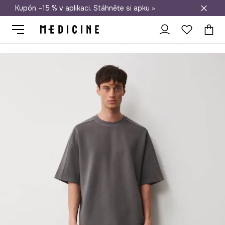
Kupón –15 % v aplikaci. Stáhněte si apku »
Doprava zdarma při nákupu nad 1 200 Kč
Medicine
On
Oblečení
Šortky
Teplákové šortky pánské bavln