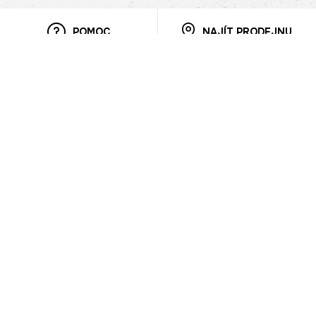
POMOC
NAJÍT PRODEJNU
Informace
O nás
Mobilní aplikace
Podmínky pro prezentaci zboží
Blog
Kontakt
Bezpečnost
Cooperation
Nahlašování porušení (whistleblowing)