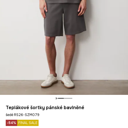
Teplákové šortky pánské bavlněné
šedé RS26-SZM079
-54%
FINAL SALE