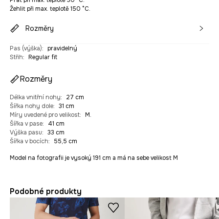
Prát při max. teplotě 30 °C.
Žehlit při max. teplotě 150 °C.
Rozměry
Pas (výška)
:
pravidelný
Střih
:
Regular fit
Rozměry
Délka vnitřní nohy
:
27 cm
Šířka nohy dole
:
31 cm
Míry uvedené pro velikost
:
M.
Šířka v pase
:
41 cm
Výška pasu
:
33 cm
Šířka v bocích
:
55,5 cm
Model na fotografii je vysoký 191 cm a má na sebe velikost M
Podobné produkty