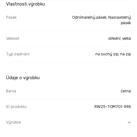
Vlastnosti výrobku
Pásek
Odnímatelný pásek, Nastavitelný
pásek
Velikost
střední, velká
Typ zapínání
na suchý zip, na zip
Údaje o výrobku
Barva
černá
ID produktu
RW25-TOM701-99X
Výrobce