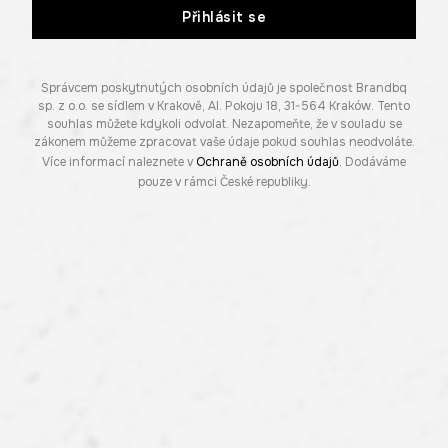
Přihlásit se
Správcem poskytnutých osobních údajů je společnost Brandbq
sp. z o.o. se sídlem v Krakově, Al. Pokoju 18, 31-564 Kraków. Tento
souhlas můžete kdykoli odvolat. Nezapomeňte, že v souladu se
zákonem můžeme zpracovat vaše údaje pokud souhlas neodvoláte.
Více informací naleznete v
Ochraně osobních údajů
. Dodáváme
pouze v rámci České republiky.