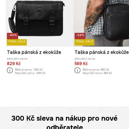
-40%
-34%
FINAL SALE
FINAL SALE
Taška pánská z ekokůže
Taška pánská z ekokůže
Aktuální cena:
Aktuální cena:
829 Kč
569 Kč
Běžná cena:
1399 Kč
Běžná cena:
869 Kč
Nejnižší cena:
1399 Kč
Nejnižší cena:
869 Kč
300 Kč
sleva na nákup pro nové
odběratele