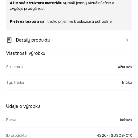
Ažurová struktura materiálu
vytváří jemný vizuální efekt a
zvyšuje prodyšnost.
Pletená textura
činí tričko příjemné k pokožce a pohodlné.
Detaily produktu
Vlastnosti výrobku
Struktura
ažurová
Typ trička
tričko
Údaje o výrobku
Barva
béžová
ID produktu
RS26-TSD908-01X