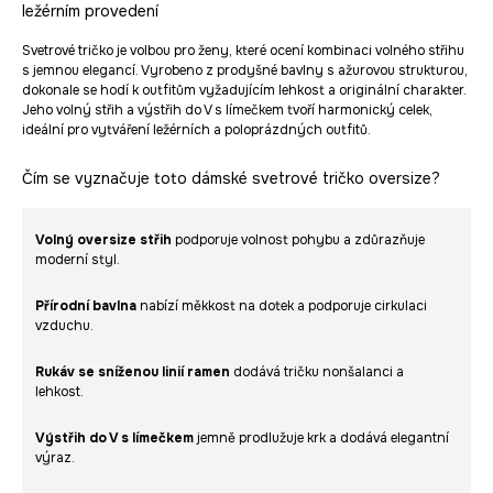
ležérním provedení
Svetrové tričko je volbou pro ženy, které ocení kombinaci volného střihu
s jemnou elegancí. Vyrobeno z prodyšné bavlny s ažurovou strukturou,
dokonale se hodí k outfitům vyžadujícím lehkost a originální charakter.
Jeho volný střih a výstřih do V s límečkem tvoří harmonický celek,
ideální pro vytváření ležérních a poloprázdných outfitů.
Čím se vyznačuje toto dámské svetrové tričko oversize?
Volný oversize střih
podporuje volnost pohybu a zdůrazňuje
moderní styl.
Přírodní bavlna
nabízí měkkost na dotek a podporuje cirkulaci
vzduchu.
Rukáv se sníženou linií ramen
dodává tričku nonšalanci a
lehkost.
Výstřih do V s límečkem
jemně prodlužuje krk a dodává elegantní
výraz.