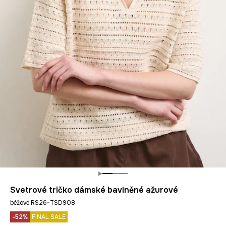
Svetrové tričko dámské bavlněné ažurové
béžové RS26-TSD908
-52%
FINAL SALE