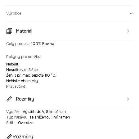
Výrobce
Materiál
Celý produkt
:
100% Bavlna
Pokyny pro údržbu
:
Nebělit.
Nesušte v sušičce.
Žehlit při max. teplotě 110 °C.
Nečistit chemicky.
Prát ručně.
Rozměry
Výstřih
:
Výstřih do V, S límečkem
Typ rukávu
:
se sníženou linií ramen
Střih
:
Oversize
Rozměry