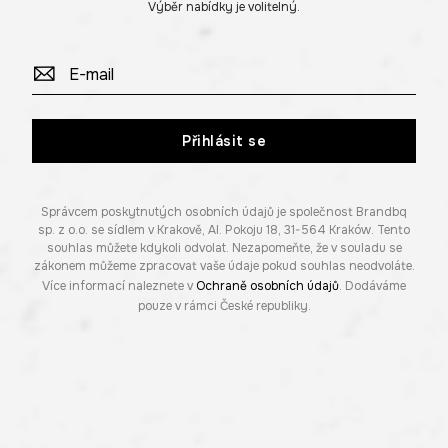
Výběr nabídky je volitelný.
Přihlásit se
Správcem poskytnutých osobních údajů je společnost Brandbq
sp. z o.o. se sídlem v Krakově, Al. Pokoju 18, 31-564 Kraków. Tento
souhlas můžete kdykoli odvolat. Nezapomeňte, že v souladu se
zákonem můžeme zpracovat vaše údaje pokud souhlas neodvoláte.
Více informací naleznete v
Ochraně osobních údajů
. Dodáváme
pouze v rámci České republiky.