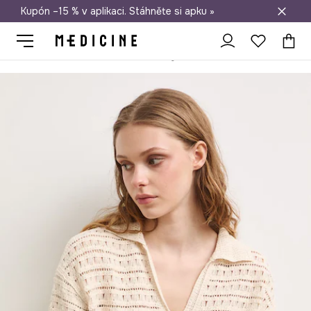
Kupón –15 % v aplikaci. Stáhněte si apku »
Doprava zdarma při nákupu nad 1 200 Kč
Medicine
Ona
Oblečení
Svetry
Bez zapínání