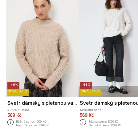
-48%
-48%
FINAL SALE
FINAL SALE
Svetr dámský s pletenou vazbou
Aktuální cena:
Aktuální cena:
569 Kč
569 Kč
Běžná cena:
1099 Kč
Běžná cena:
1099 Kč
Nejnižší cena:
1099 Kč
Nejnižší cena:
1099 Kč