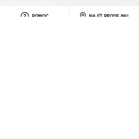
POMOC
NAJÍT PRODEJNU
Informace
O nás
Mobilní aplikace
Podmínky pro prezentaci zboží
Blog
Kontakt
Bezpečnost
Cooperation
Nahlašování porušení (whistleblowing)