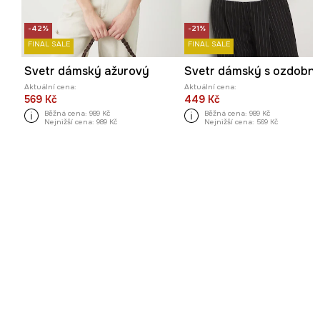
-42%
-21%
FINAL SALE
FINAL SALE
Svetr dámský ažurový
Aktuální cena:
Aktuální cena:
569 Kč
449 Kč
Běžná cena:
989 Kč
Běžná cena:
989 Kč
Nejnižší cena:
989 Kč
Nejnižší cena:
569 Kč