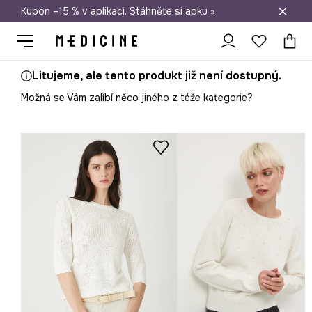
Kupón –15 % v aplikaci. Stáhněte si apku »
Doprava zdarma při nákupu nad 1 200 Kč
Litujeme, ale tento produkt již není dostupný.
Možná se Vám zalíbí něco jiného z téže kategorie?