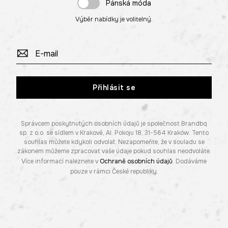
Pánská móda
Výběr nabídky je volitelný.
Přihlásit se
Správcem poskytnutých osobních údajů je společnost Brandbq
sp. z o.o. se sídlem v Krakově, Al. Pokoju 18, 31-564 Kraków. Tento
souhlas můžete kdykoli odvolat. Nezapomeňte, že v souladu se
zákonem můžeme zpracovat vaše údaje pokud souhlas neodvoláte.
Více informací naleznete v
Ochraně osobních údajů
. Dodáváme
pouze v rámci České republiky.