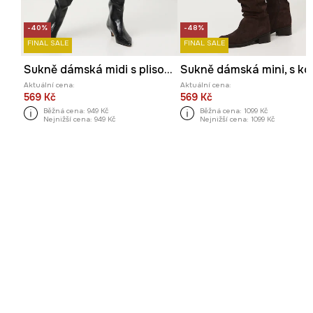
-40%
-48%
FINAL SALE
FINAL SALE
Sukně dámská midi s plisováním
Aktuální cena:
Aktuální cena:
569 Kč
569 Kč
Běžná cena:
949 Kč
Běžná cena:
1099 Kč
Nejnižší cena:
949 Kč
Nejnižší cena:
1099 Kč