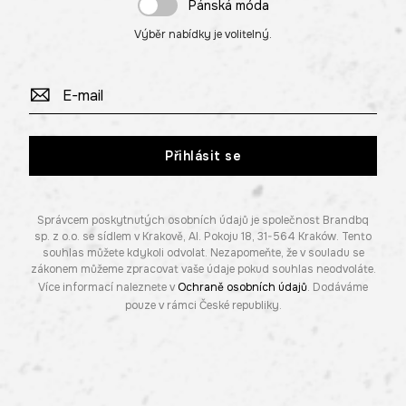
Pánská móda
Výběr nabídky je volitelný.
Přihlásit se
Správcem poskytnutých osobních údajů je společnost Brandbq
sp. z o.o. se sídlem v Krakově, Al. Pokoju 18, 31-564 Kraków. Tento
souhlas můžete kdykoli odvolat. Nezapomeňte, že v souladu se
zákonem můžeme zpracovat vaše údaje pokud souhlas neodvoláte.
Více informací naleznete v
Ochraně osobních údajů
. Dodáváme
pouze v rámci České republiky.